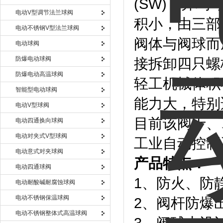
(SW)，并
电动V型调节法兰球阀
积小，由三部
电动不锈钢V型法兰球阀
阀体与阀球而
电动球阀
防爆电动球阀
接拆卸四只螺
防爆电动高温球阀
轻工机械体积
智能型电动球阀
能力大，特别
电动V型球阀
目前该阀于、
电动四通换向球阀
电动对夹式V型球阀
工业自动控制
电动意式对夹球阀
产品特点：
电动四通球阀
1、防火、防
电动耐酸碱耐腐蚀球阀
电动不锈钢保温球阀
2、阀杆防爆
电动不锈钢整体式高温球阀