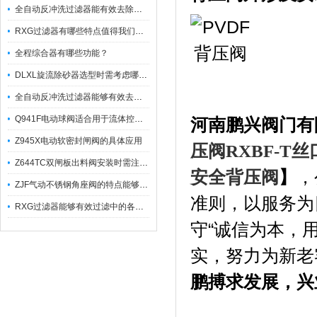
全自动反冲洗过滤器能有效去除过滤介质上的杂质
RXG过滤器有哪些特点值得我们选择？
全程综合器有哪些功能？
DLXL旋流除砂器选型时需考虑哪些因素？
全自动反冲洗过滤器能够有效去除不同粒径的固体杂
Q941F电动球阀适合用于流体控制需要迅速反应的场合
河南鹏兴阀门有
Z945X电动软密封闸阀的具体应用
压阀RXBF-T
Z644TC双闸板出料阀安装时需注意哪些事项？
安全背压阀
】
，
ZJF气动不锈钢角座阀的特点能够稳定地控制介质流量
准则，以服务为
RXG过滤器能够有效过滤中的各种杂质
守“诚信为本，
实，努力为新老
鹏搏求发展，兴