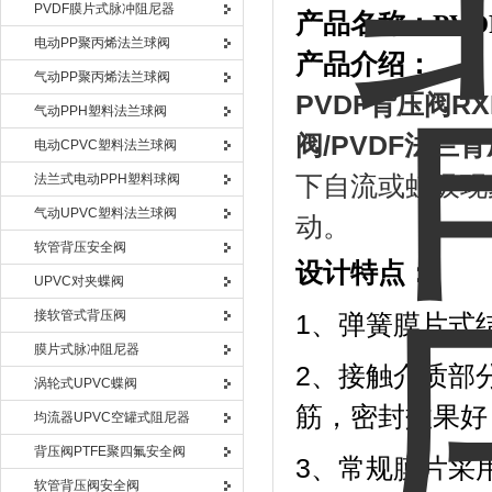
PVDF膜片式脉冲阻尼器
产品名称：
PV
电动PP聚丙烯法兰球阀
产品介绍：
气动PP聚丙烯法兰球阀
PVDF背压阀
R
气动PPH塑料法兰球阀
阀/PVDF法兰
电动CPVC塑料法兰球阀
法兰式电动PPH塑料球阀
下自流或虹吸现
气动UPVC塑料法兰球阀
动。
软管背压安全阀
设计特点：
UPVC对夹蝶阀
接软管式背压阀
1、弹簧膜片式
膜片式脉冲阻尼器
2、接触介质部
涡轮式UPVC蝶阀
筋，密封效果好
均流器UPVC空罐式阻尼器
背压阀PTFE聚四氟安全阀
3、常规膜片采
软管背压阀安全阀