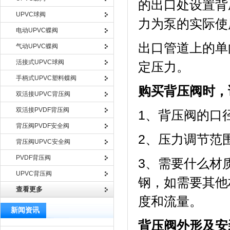
的出口处设置背
UPVC球阀
力为泵的实际使
电动UPVC蝶阀
出口管道上的单
气动UPVC蝶阀
活接式UPVC球阀
定压力。
手柄式UPVC塑料蝶阀
购买背压阀时，
双活接UPVC背压阀
双活接PVDF背压阀
1、背压阀的口径
背压阀PVDF安全阀
2、压力调节范围
背压阀UPVC安全阀
PVDF背压阀
3、需要什么材质
UPVC背压阀
钢，如需要其他
查看更多
度和流量。
新闻资讯
背压阀外形及安