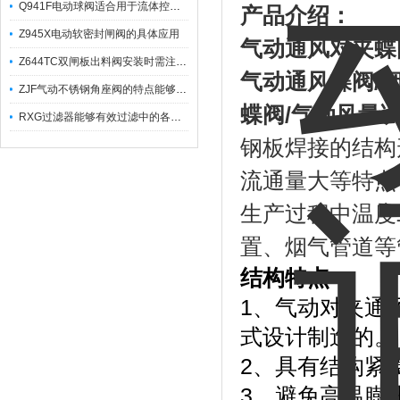
Q941F电动球阀适合用于流体控制需要迅速反应的场合
产品介绍：
Z945X电动软密封闸阀的具体应用
气动通风对夹蝶
Z644TC双闸板出料阀安装时需注意哪些事项？
气动通风蝶阀
/
ZJF气动不锈钢角座阀的特点能够稳定地控制介质流量
蝶阀
/
气动风量
RXG过滤器能够有效过滤中的各种杂质
钢板焊接的结构
流通量大等特点
生产过程中温度≤
置、烟气管道等
结构特点：
1、气动对夹通
式设计制造的。
2、具有结构紧
3、避免高温膨