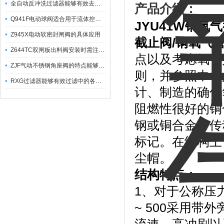
全自动反冲洗过滤器能够有效去除不同粒径的固体杂
产品介绍：
Q941F电动球阀适合用于流体控制需要迅速反应的场合
JYU41W
铜氧气
Z945X电动软密封闸阀的具体应用
截止阀
/
铜氧气
Z644TC双闸板出料阀安装时需注意哪些事项？
点以及考虑氧气
ZJF气动不锈钢角座阀的特点能够稳定地控制介质流量
则，并参照中华
RXG过滤器能够有效过滤中的各种杂质
计、制造的确保
阻燃性很好的铜
钢或铜合金；传
标记。在结构上
尘帽。
结构特点：
1、对于公称压力P
~ 500采用