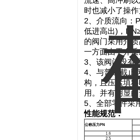
流速、高冲刷以
时也减小了操作
2、介质流向：P
低进高出)，DN
的阀门采用介质
一方面由于介质
3、该阀门设有
4、与普通截止
构，且压紧填料
用。并有明显的
5、全部零件采
性能规范：
公称压力
PN
1.6
2.5