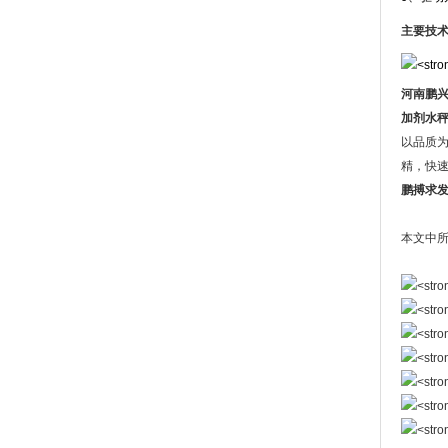
主要技
河南鹏
加剂水秤
以品质为
精，快
鹏搏求
本文中