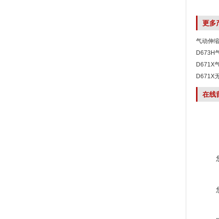
更多
气动伸
D673
D671
D671
在线