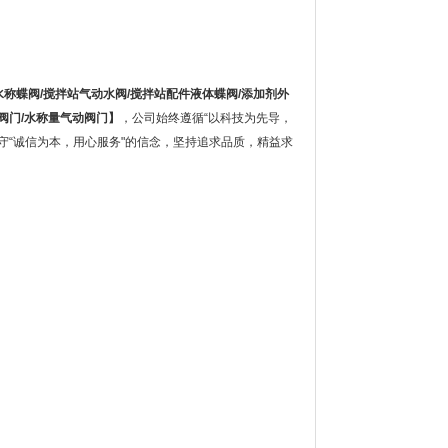
水称蝶阀/搅拌站气动水阀/搅拌站配件液体蝶阀/添加剂外
阀门/水称量气动阀门
】
，公司始终遵循“以科技为先导，
守“诚信为本，用心服务"的信念，坚持追求品质，精益求