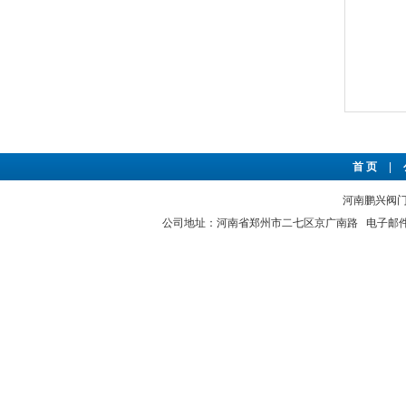
首 页
|
河南鹏兴阀门有
公司地址：河南省郑州市二七区京广南路 电子邮件：hnp