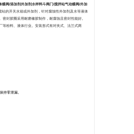
体蝶阀/添加剂外加剂水秤料斗阀门/搅拌站气动蝶阀/外加
搅站的开关水箱或外加剂，针对腐蚀性外加剂及水等液体
。密封胶圈采用耐磨橡胶制作，耐腐蚀且密封性能好。
厂等粉料、液体行业。安装形式有对夹式、法兰式两
仍保持零泄漏。