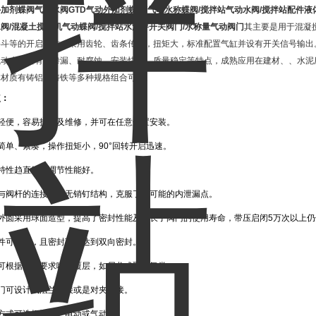
外加剂蝶阀气动水阀
GTD气动外加剂蝶阀/气动水称蝶阀/搅拌站气动水阀/搅拌站配件液
阀/混凝土搅拌机气动蝶阀/搅拌站水泥秤开关阀门/水称量气动阀门
其
主要是用于混凝
料斗等的开启动作，采用齿轮、齿条传动，扭矩大，标准配置气缸并设有开关信号输出
气动水阀具有防渗漏、耐腐蚀、安装快速、质量稳定等特点，成熟应用在建材、、水泥
体材质有铸铝、铸铁等多种规格组合可选。
点：
巧轻便，容易拆装及维修，并可在任意位置安装。
简单、紧凑，操作扭矩小，90°回转开启迅速。
特性趋直线，调节性能好。
板与阀杆的连接采用无销钉结构，克服了有可能的内泄漏点。
板外圆采用球面造型，提高了密封性能及延长了阀门的使用寿命，带压启闭5万次以上
封件可更换，且密封可靠达到双向密封。
板可根据用户要求喷涂覆层，如尼龙或聚四氟类。
门可设计成法兰连接或是对夹连接。
方式可选择手动、电动或气动。