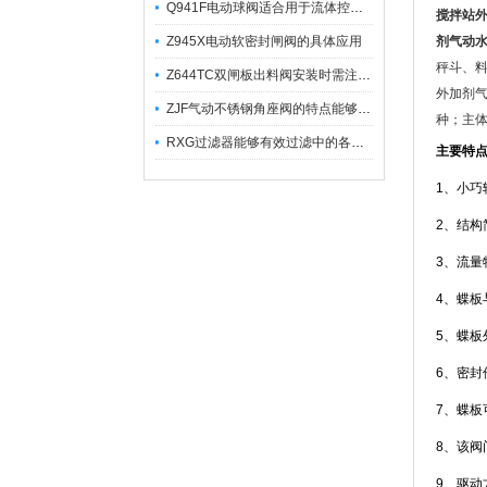
Q941F电动球阀适合用于流体控制需要迅速反应的场合
搅拌站
Z945X电动软密封闸阀的具体应用
剂气动水
秤斗、
Z644TC双闸板出料阀安装时需注意哪些事项？
外加剂
ZJF气动不锈钢角座阀的特点能够稳定地控制介质流量
种；主
RXG过滤器能够有效过滤中的各种杂质
主要特
1、小
2、结构
3、流量
4、蝶
5、蝶
6、密
7、蝶
8、该阀
9、驱动