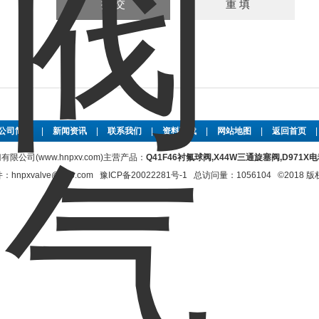
公司简介
|
新闻资讯
|
联系我们
|
资料下载
|
网站地图
|
返回首页
限公司(www.hnpxv.com)主营产品：
Q41F46衬氟球阀,X44W三通旋塞阀,D971
xvalve@126.com
豫ICP备20022281号-1
总访问量：1056104 ©2018