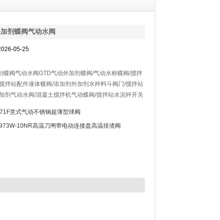
外加剂蝶阀气动水阀
26-05-25
剂蝶阀气动水阀GTD气动外加剂蝶阀/气动水称蝶阀/搅拌
/搅拌站配件液体蝶阀/添加剂外加剂水秤料斗阀门/搅拌站
外加剂气动水阀/混凝土搅拌机气动蝶阀/搅拌站水泥秤开关
量气动阀门其主要是用于混凝搅站的开关水箱或外加剂。
671F意式气动不锈钢超薄型球阀
Z973W-10NR高温刀闸带电动连接盘高温排渣阀