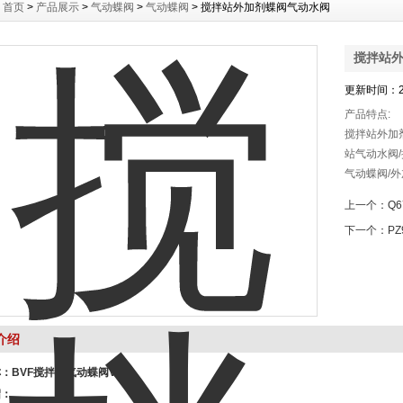
：
首页
>
产品展示
>
气动蝶阀
>
气动蝶阀
> 搅拌站外加剂蝶阀气动水阀
搅拌站
更新时间：20
产品特点:
搅拌站外加
站气动水阀
气动蝶阀/
阀门/水称
上一个：
Q
下一个：
P
介绍
称：
BVF搅拌站气动蝶阀VFS
绍：