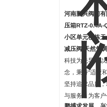
河南鹏兴阀门有
压箱
RTZ-0.4A-
小区单元楼栋天
减压阀
/
天然气
科技为先导，以
念，秉持“适应
坚持追求品质，
与服务，为客户
鹏搏求发展，兴