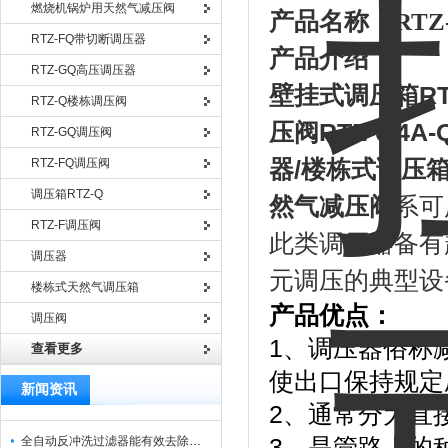
燃烧机锅炉用天然气减压阀
产品名称：
RTZ
RTZ-FQ带切断调压器
产品介绍：
RTZ-GQ高压调压器
壁挂式调压箱
RT
RTZ-Q楼栋调压阀
压阀
RTZ-0.4A-
RTZ-GQ调压阀
RTZ-FQ调压阀
器
/
楼栋式调压
调压箱RTZ-Q
然气减压阀
系可
RTZ-F调压阀
此类调压器备有
调压器
元调压的典型设
楼栋式天然气调压箱
产品优点：
调压阀
1、调压器俗称
查看更多
使出口保持规定
新闻资讯
2、通常分为直
全自动反冲洗过滤器能有效去除过滤介质上的杂质
3、是管路上的