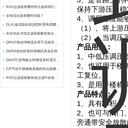
RXG过滤器有哪些特点值得我们选择？
保持下游压力稳
全程综合器有哪些功能？
4、调压器应能
DLXL旋流除砂器选型时需考虑哪些因素？
（1）、将上游
全自动反冲洗过滤器能够有效去除不同粒径的固体杂
（2）、当调压
Q941F电动球阀适合用于流体控制需要迅速反应的场合
产品用途：
Z945X电动软密封闸阀的具体应用
1、中低压调压
Z644TC双闸板出料阀安装时需注意哪些事项？
2、也可用于楼
ZJF气动不锈钢角座阀的特点能够稳定地控制介质流量
工复位。
RXG过滤器能够有效过滤中的各种杂质
3、是用于楼栋
产品特点：
1、具有体积小
2、也可与阀门
旁通带安全放散