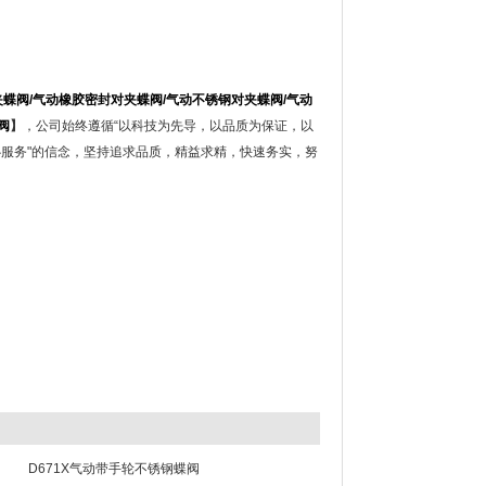
夹蝶阀
/
气动橡胶密封对夹蝶阀
/
气动不锈钢对夹蝶阀
/
气动
阀
】
，公司始终遵循“以科技为先导，以品质为保证，以
心服务"的信念，坚持追求品质，精益求精，快速务实，努
D671X气动带手轮不锈钢蝶阀