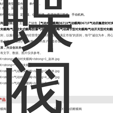
执行器类型：双作用、单作用 。
：类型、温度、压力 。
需附件：电磁阀、定位器、信号反馈、气源处理三联件、手动机构。
兴阀门有限公司
主要生产销售
【
气动对夹蝶阀
D671X
气动蝶阀
D671F
气动四氟密封对
对夹蝶阀
/
气动对夹式蝶阀
/
防爆气动对夹式蝶阀
/
气动调节型对夹蝶阀
/
气动开关型对夹蝶
则，以服务为目标"的经营理念，秉持“适应和满足市场"的原则，恪守“诚信为本，用
老客户提供可靠的产品与服务，为客户创造价值。
发展，兴业创未来！
所有文字、数据、图片仅供参考。
产品
缩蝶阀
D671X气动切断蝶阀