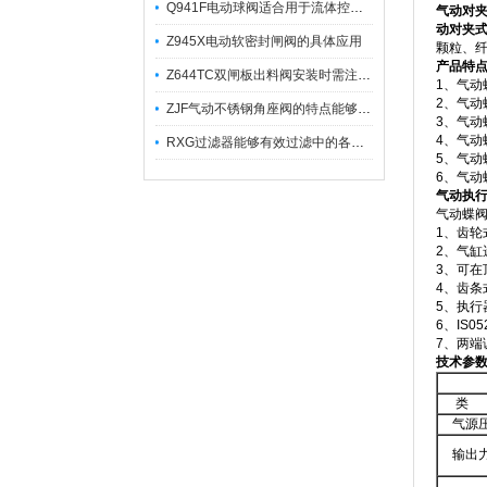
Q941F电动球阀适合用于流体控制需要迅速反应的场合
气动对
动对夹
Z945X电动软密封闸阀的具体应用
颗粒、
产品特
Z644TC双闸板出料阀安装时需注意哪些事项？
1、气
2、气
ZJF气动不锈钢角座阀的特点能够稳定地控制介质流量
3、气
4、气
RXG过滤器能够有效过滤中的各种杂质
5、气
6、气
气动执
气动蝶阀
1、齿轮
2、气
3、可在
4、齿条
5、执
6、IS
7、两端
技术参
类 
气源
输出