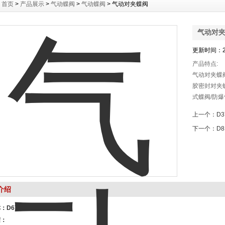
：
首页
>
产品展示
>
气动蝶阀
>
气动蝶阀
> 气动对夹蝶阀
气动对
更新时间：20
产品特点:
气动对夹蝶阀
胶密封对夹
式蝶阀/防
阀其具有体
上一个：
D
特点。
下一个：
D
介绍
称：
D671X气动对夹式蝶阀
绍：