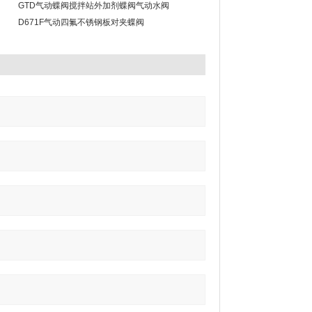
GTD气动蝶阀搅拌站外加剂蝶阀气动水阀
D671F气动四氟不锈钢板对夹蝶阀