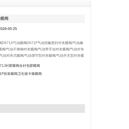
夹蝶阀
26-05-25
D671X气动蝶阀D671F气动四氟密封对夹蝶阀/气动橡
蝶阀/气动不锈钢对夹蝶阀/气动带手动对夹蝶阀/气动对夹
爆气动对夹式蝶阀/气动调节型对夹蝶阀/气动开关型对夹蝶
积小、轻便宜人、性能可靠、配套简单、流通能力大等优
371J衬胶蝶阀全衬包胶蝶阀
81F快装蝶阀卫生级卡箍蝶阀