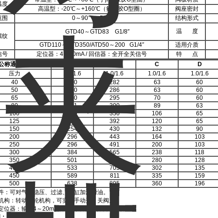
温度
高温型：-20℃～+160℃（氟橡胶O型圈）
阀座密封
范围
0～90°（±5°）
结构形式
温 度
GTD40～GTD83 G1/8″
螺纹
GTD110～GTD350/ATD50～200 G1/4″
适用介质
信号
定位器：4～20mA / 回信器：全开全关信号
特 点
公称通径
DN
A
B
C
D
压力
1.0/1.6
1.0/1.6
1.0/1.6
1.0/1.6
40
140
282
63
60
50
140
286
63
60
65
140
295
70
60
80
171
300
89
63
100
186
350
106
65
125
207
392
120
65
150
254
430
132
90
200
296
443
164
103
250
296
491
200
103
300
384
565
238
118
350
501
650
280
128
400
533
703
302
135
450
589
811
335
159
500
638
895
360
196
联件：可对气源稳压、过滤、气缸加润滑油。
轮机构：转动手轮机构，可实现手动开、关阀。
定位器：输入4～20mA信号，实现阀门调节功能。
明：