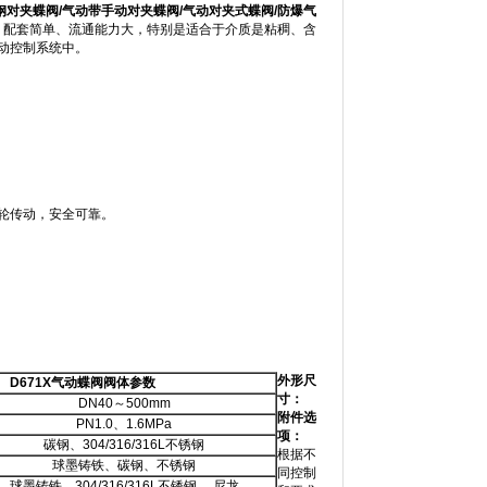
钢对夹蝶阀
/
气动带手动对夹蝶阀
/
气动对夹式蝶阀
/
防爆气
、配套简单、流通能力大，特别是适合于介质是粘稠、含
动控制系统中。
齿轮传动，安全可靠。
外形尺
D671X
气动蝶阀阀体参数
寸：
DN40～500mm
附件选
PN1.0、1.6MPa
项：
碳钢、304/316/316L不锈钢
根据不
球墨铸铁、碳钢、不锈钢
同控制
球墨铸铁、304/316/316L不锈钢 、尼龙