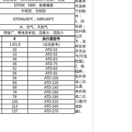
和要求
EPDM、NBR、耐磨橡胶
可选择
中线型、无销型
下列附
件：
EPDM≤80℃；NBR≤68℃
1、回
讯器：
水、空气、天然气
也叫限
用途广、整体造价低、流量大、流阻小
位开
E
执行器型号
关，远
1.0/1.6
（仅供参考）
程反馈
32
ATD-52
开关信
43
ATD-52
号(可选
46
ATD-63
防爆)。
46
ATD-75
2、电
52
ATD-83
磁阀：
56
ATD-92
双作用
56
ATD-105
选二位
60
ATD-125
五通、
68
ATD-140
单作用
78
ATD-160
选二位
78
ATD-190
三通(可
102
ATD-210
114
ATD-240
选防
127
ATD-270
爆)。