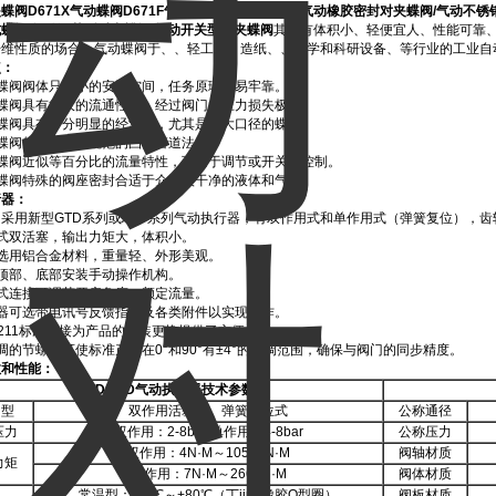
夹蝶阀
D671X
气动蝶阀
D671F
气动四氟密封对夹蝶阀
/
气动橡胶密封对夹蝶阀
/
气动不锈
式蝶阀
/
气动调节型对夹蝶阀
/
气动开关型对夹蝶阀
其具有体积小、轻便宜人、性能可靠
纤维性质的场合。气动蝶阀于、、轻工、、造纸、、教学和科研设备、等行业的工业自
点：
动蝶阀阀体只需小的安装空间，任务原理容易牢靠。
动蝶阀具有很大的流通性能，经过阀门的压力损失极小。
动蝶阀具有十分明显的经济性，尤其是较大口径的蝶阀。
动蝶阀的阀体配合规范的凸面管道法兰。
动蝶阀近似等百分比的流量特性，可用于调节或开关式控制。
动蝶阀特殊的阀座密封合适于介质较干净的液体和气体。
行器：
采用新型GTD系列或ATD系列气动执行器，有双作用式和单作用式（弹簧复位），
式双活塞，输出力矩大，体积小。
缸选用铝合金材料，重量轻、外形美观。
顶部、底部安装手动操作机构。
式连接可调节开启角度、额定流量。
行器可选带电讯号反馈指示及各类附件以实现操作。
05211标准连接为产品的安装更换提供了方便。
调的节螺钉可使标准产品在0°和90°有±4°的可调范围，确保与阀门的同步精度。
数和性能：
GTD/ATD
气动执行器技术参数
型
双作用活塞式、弹簧复位式
公称通径
压力
双作用：2-8bar/单作用：4-8bar
公称压力
双作用：4N·M～10560N·M
阀轴材质
力矩
单作用：7N·M～2668N·M
阀体材质
常温型：-20℃～+80℃（丁jing橡胶O型圈）
阀板材质