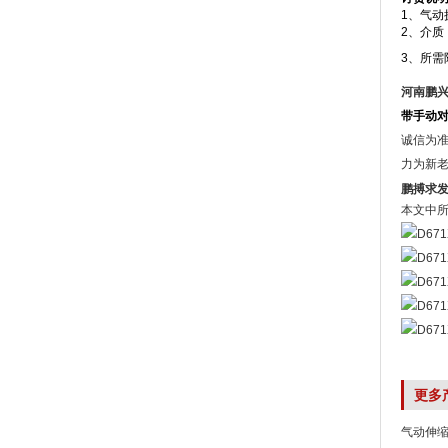
1、气动
2、介质
3、所
河南鹏
带手动
诚信为准
力为新
鹏搏求
本文中
更多
气动伸