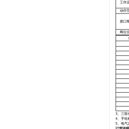
工作
动作
接口
阀位
3、三
4、手
5、电气
订货说