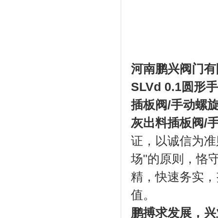
河南鹏兴阀门有
SLVd 0.1
圆形手
插板阀
/
手动螺
灰出料插板阀
/
证，以诚信为准
场"的原则，恪
精，快速务实，
值。
鹏搏求发展，兴