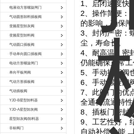
1、启闭速度快
电液动方形螺旋闸门
2、操作简便：
气动圆形卸料插板阀
的影响，确保闸
变频星型卸灰阀
3、封闭严密：
变频星型卸料阀
尘，寿命长。
气动圆口插板阀
4、耐高温：密
手动单向圆口插板阀
仍能确保正常工
电动方形螺旋闸门
5、手动插板阀
单向平板闸阀
6、手动螺旋闸
气动方形插板阀
7、此阀门的优
气动插板阀
YJD-B星型卸料器
全通径流通特性
YJD-A星型卸灰阀
8、插板门密封
星型卸灰阀/卸料器
9、工艺性好，
非标阀门
自动补偿功能，