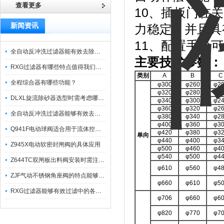
查看更多
10、插板门在
新闻资讯
力稳定，并且具
11、配置手轮
全自动反冲洗过滤器能有效去除过滤介质上的杂质
主要技术参数：
RXG过滤器有哪些特点值得我们选择？
类别
A
B
C
全程综合器有哪些功能？
φ300
φ260
φ2
φ320
φ280
φ2
DLXL旋流除砂器选型时需考虑哪些因素？
φ340
φ300
φ2
φ360
φ320
φ2
全自动反冲洗过滤器能够有效去除不同粒径的固体杂
φ380
φ340
φ2
φ400
φ360
φ3
Q941F电动球阀适合用于流体控制需要迅速反应的场合
φ420
φ380
φ3
单向
φ440
φ400
φ3
Z945X电动软密封闸阀的具体应用
φ500
φ460
φ4
φ540
φ500
φ4
Z644TC双闸板出料阀安装时需注意哪些事项？
φ610
φ560
φ4
ZJF气动不锈钢角座阀的特点能够稳定地控制介质流量
φ660
φ610
φ5
RXG过滤器能够有效过滤中的各种杂质
φ706
φ660
φ6
φ820
φ770
φ7