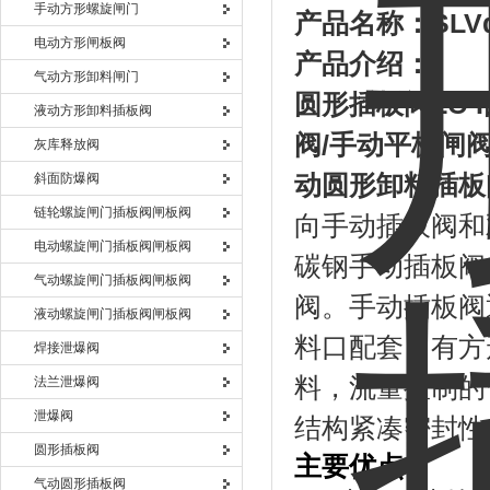
手动方形螺旋闸门
产品名称：
SL
电动方形闸板阀
产品介绍：
气动方形卸料闸门
圆形插板阀
LC-I
液动方形卸料插板阀
阀
/
手动平板闸
灰库释放阀
斜面防爆阀
动圆形卸料插板
链轮螺旋闸门插板阀闸板阀
向手动插板阀和
电动螺旋闸门插板阀闸板阀
碳钢手动插板阀
气动螺旋闸门插板阀闸板阀
阀。手动插板阀
液动螺旋闸门插板阀闸板阀
料口配套，有方
焊接泄爆阀
料，流量控制的
法兰泄爆阀
泄爆阀
结构紧凑密封性
圆形插板阀
主要优点：
气动圆形插板阀