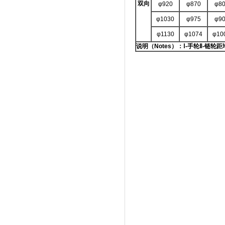
双向
φ920
φ870
φ8
φ1030
φ975
φ9
φ1130
φ1074
φ10
说明（
Notes
）：
Ⅰ
-
手轮
Ⅱ
-
链轮距