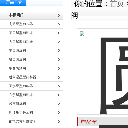
产品目录
你的位置：
首页
阀
非标阀门
高温星型卸灰器
圆口星型卸料器
方口星型卸料器
平口防爆阀
斜口防爆阀
平面防爆阀
耐高温星型卸料器
圆形星型卸料器
方形星型卸料器
超压泄爆阀
库顶压力释放阀
链轮式方形螺旋闸门
产品介绍