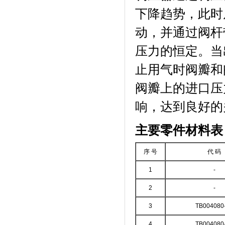
下降趋势，此时
动，并通过阀杆
压力的恒定。当
止用气时阀瓣和
阀瓣上的进口压
响，达到良好的
主要零件材料表
序 号
代 码
1
-
2
-
3
TB004080
4
TB004080