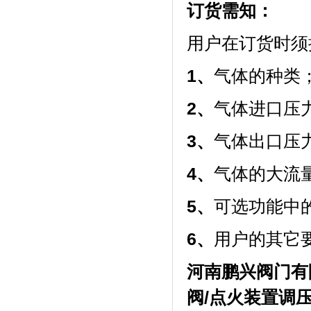
订货需知：
用户在订货时须
1
、
气体的种类
2
、
气体进口压
3
、
气体出口压
4
、
气体的大流
5
、
可选功能中
6
、
用户的其它
河南鹏兴阀门有
阀/点火装置调