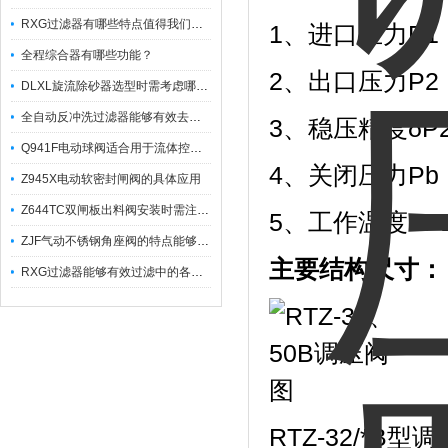
RXG过滤器有哪些特点值得我们选择？
1、进口压力P1：0
全程综合器有哪些功能？
2、出口压力P2：
DLXL旋流除砂器选型时需考虑哪些因素？
全自动反冲洗过滤器能够有效去除不同粒径的固体杂
3、稳压精度δP2
Q941F电动球阀适合用于流体控制需要迅速反应的场合
4、关闭压力Pb：≤
Z945X电动软密封闸阀的具体应用
Z644TC双闸板出料阀安装时需注意哪些事项？
5、工作温度：-2
ZJF气动不锈钢角座阀的特点能够稳定地控制介质流量
主要结构尺寸：
RXG过滤器能够有效过滤中的各种杂质
RTZ-32/*