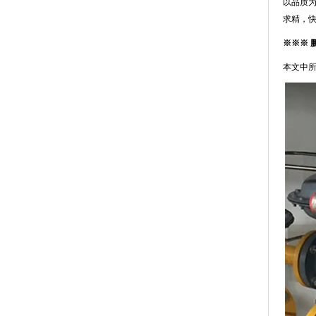
以品质为
求精，
※※※ 
本文中