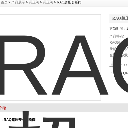
：
首页
>
产品展示
>
调压阀
>
调压阀
> RAQ超压切断阀
RAQ超
更新时间：20
产品特点:
RAQ超压切
天然气液化
全切断阀/
监控压力，
上一个：
X
源，利用管
下一个：
Q
高，响应速
介绍
：RAQ超压安全切断阀