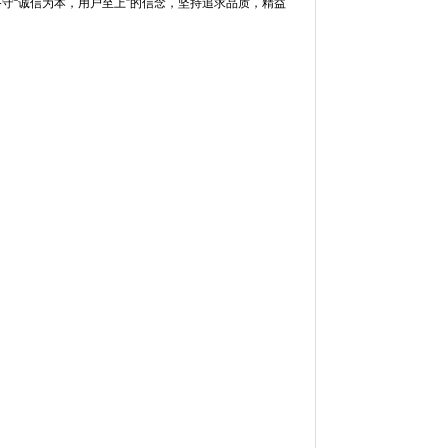
恪守“诚信为本，用户至上”的信念，坚持追求品质，精益