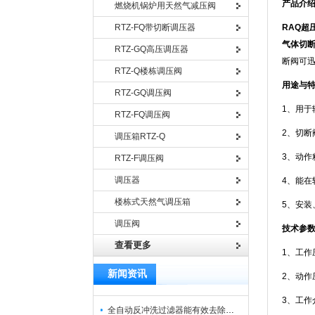
产品介
燃烧机锅炉用天然气减压阀
RTZ-FQ带切断调压器
RAQ超
气体切断
RTZ-GQ高压调压器
断阀可
RTZ-Q楼栋调压阀
用途与
RTZ-GQ调压阀
1、用
RTZ-FQ调压阀
2、切
调压箱RTZ-Q
3、动作
RTZ-F调压阀
调压器
4、能在
楼栋式天然气调压箱
5、安
调压阀
技术参
查看更多
1、工作压
新闻资讯
2、动作
3、工作
全自动反冲洗过滤器能有效去除过滤介质上的杂质