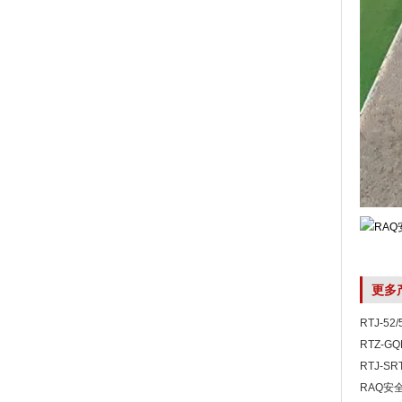
更多
RTJ-5
RTZ-G
RTJ-S
RAQ安