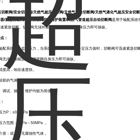
绍：
压切断阀
/安全切断阀/天然气超压切断阀/天然气安全切断阀/天然气液化气超压安全切断
器/紧急切断阀/设备安全阀切断保护装置/天然气管道超压自动切断阀
是用于输配系统
迅速紧急切断。切断阀无须外加能源，利用管网自身压力即可操纵。
特点：
于输配系统中，监控压力，当系统压力高于或低于一定压力值时，切断阀可迅速紧急切
断阀无须外加能源，利用管网自身压力即可操纵。
精度高，响应速度快。
较脏的气体介质中正常工作。
装、调试、操作、维护均较为简便。
数：
力P：≤0.4MPa 。
压力范围：1KPa～50MPa 。
介质：或其它无腐蚀性气体 。