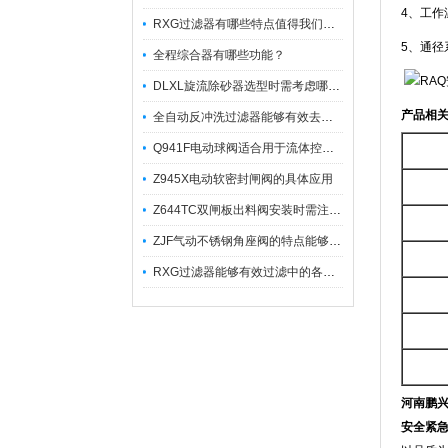
4、工作温
RXG过滤器有哪些特点值得我们选择？
5、通径系
全程综合器有哪些功能？
DLXL旋流除砂器选型时需考虑哪些因素？
产品相
全自动反冲洗过滤器能够有效去除不同粒径的固体杂
Q941F电动球阀适合用于流体控制需要迅速反应的场合
Z945X电动软密封闸阀的具体应用
Z644TC双闸板出料阀安装时需注意哪些事项？
ZJF气动不锈钢角座阀的特点能够稳定地控制介质流量
RXG过滤器能够有效过滤中的各种杂质
河南鹏
安全紧急