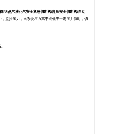
阀/天然气液化气安全紧急切断阀/超压安全切断阀/自动
中，监控压力，当系统压力高于或低于一定压力值时，切
断。