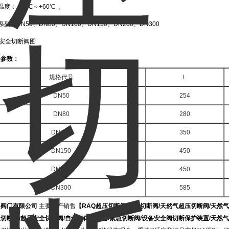
度： -20℃～+60℃ 。
列：DN50、DN80、DN100、DN150、DN200、DN300
关参数：
规格代号
L
DN50
254
DN80
280
DN100
350
DN150
450
DN200
450
DN300
585
兴阀门有限公司
主要生产销售
【
RAQ超压切断阀
/安全切断阀/天然气超压切断阀/天然
切断阀/超压安全切断阀/自动气体切断器/紧急切断阀/设备安全阀切断保护装置/天然