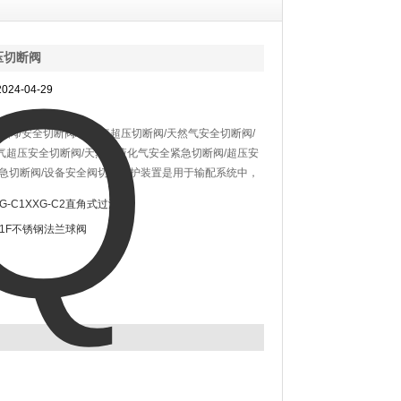
压切断阀
24-04-29
断阀/安全切断阀/天然气超压切断阀/天然气安全切断阀/
气超压安全切断阀/天然气液化气安全紧急切断阀/超压安
紧急切断阀/设备安全阀切断保护装置是用于输配系统中，
当系统压力高于或低于一定压力值时，切断阀无须外加能
XG-C1XXG-C2直角式过滤器
网自身压力即可操纵，得以迅速紧急切断。具有动作精度
41F不锈钢法兰球阀
度快。安装、调试、操作、维护均较为简便。