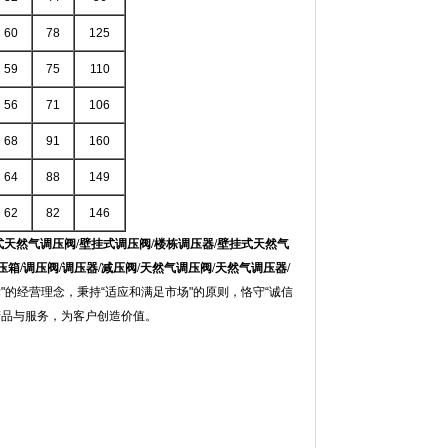
60
78
125
59
75
110
56
71
106
68
91
160
64
88
149
62
82
146
壁挂式天然气调压阀/壁挂式调压阀/楼栋调压器/壁挂式天然气
箱/调压阀/调压器/减压阀/天然气调压阀/天然气调压器/
的经营理念，秉持“适应和满足市场"的原则，恪守“诚信
产品与服务，为客户创造价值。