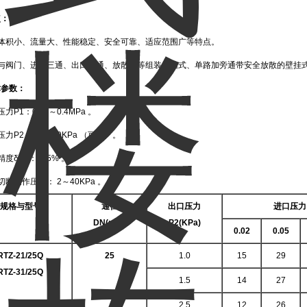
点：
有体积小、流量大、性能稳定、安全可靠、适应范围广等特点。
可与阀门、进口三通、出口三通、放散阀等组装成箱式、单路加旁通带安全放散的壁挂
术参数：
力P1：0.02～0.4MPa 。
力P2：1.0～30KPa （可调）。
度δP2：±15% 。
切断动作压力： 2～40KPa 。
规格与型号
通径
出口压力
进口压力 
DN(mm)
P2(KPa)
0.02
0.05
RTZ-21/25Q
25
1.0
15
29
RTZ-31/25Q
1.5
14
27
2.5
12
26