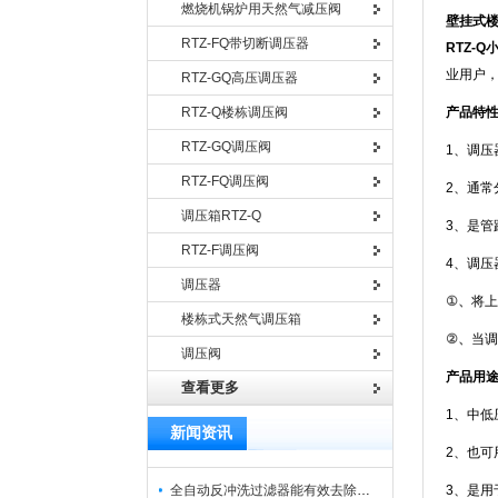
燃烧机锅炉用天然气减压阀
壁挂式
RTZ-FQ带切断调压器
RTZ-
业用户
RTZ-GQ高压调压器
RTZ-Q楼栋调压阀
产品特
RTZ-GQ调压阀
1、调
RTZ-FQ调压阀
2、通常
调压箱RTZ-Q
3、是
RTZ-F调压阀
4、调压
调压器
①
、
将上
楼栋式天然气调压箱
②
、
当调
调压阀
产品用
查看更多
1、中
新闻资讯
2、也
全自动反冲洗过滤器能有效去除过滤介质上的杂质
3、是用