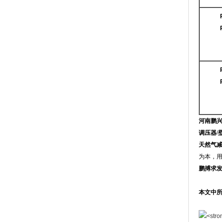
河南鹏
调压器/
天然气
为本，
鹏搏求
本文中