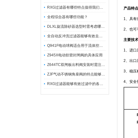
RXG过滤器有哪些特点值得我们选择？
产品特
全程综合器有哪些功能？
1、具
DLXL旋流除砂器选型时需考虑哪些因素？
2、也
全自动反冲洗过滤器能够有效去除不同粒径的固体杂
主要技
Q941F电动球阀适合用于流体控制需要迅速反应的场合
1、进口压
Z945X电动软密封闸阀的具体应用
2、出口压
Z644TC双闸板出料阀安装时需注意哪些事项？
3、稳压精
ZJF气动不锈钢角座阀的特点能够稳定地控制介质流量
4、安全
RXG过滤器能够有效过滤中的各种杂质