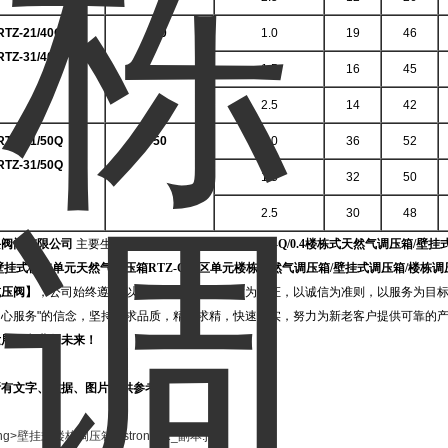
RTZ-21/40Q
40
1.0
19
46
RTZ-31/40Q
1.5
16
45
2.5
14
42
RTZ-21/50Q
50
1.0
36
52
RTZ-31/50Q
1.5
32
50
2.5
30
48
兴阀门有限公司
主要生产销售
【
壁挂式楼栋调压箱
RX-Q/0.4楼栋式天然气调压箱/
壁挂式楼栋单元天然气调压箱RTZ-Q小区单元楼栋天然气调压箱/壁挂式调压箱/楼栋调压
减压阀
】
，
公司始终遵循“以科技为先导，以品质为保证，以诚信为准则，以服务为目标"
用心服务"的信念，坚持追求品质，精益求精，快速务实，努力为新老客户提供可靠的
发展，兴业创未来！
所有文字、数据、图片仅供参考。