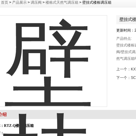
：
首页
>
产品展示
>
调压阀
>
楼栋式天然气调压箱
> 壁挂式楼栋调压箱
壁挂式
更新时间：20
产品特点:
壁挂式楼栋调
阀/壁挂式
然气调压箱R
压箱/调压阀
上一个：
K
阀系可用于
下一个：
S
介绍
称：
RTZ-Q楼栋调压箱
绍：