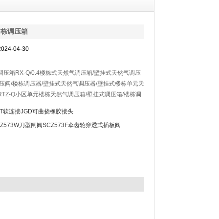
楼栋调压箱
24-04-30
压箱RX-Q/0.4楼栋式天然气调压箱/壁挂式天然气调压
调压阀/楼栋调压器/壁挂式天然气调压器/壁挂式楼栋单元天
TZ-Q小区单元楼栋天然气调压箱/壁挂式调压箱/楼栋调
/调压器/减压阀/天然气调压阀/天然气调压器/天然气减压
XT软连接JGD可曲挠橡胶接头
中型炉窑等工业用户，也可用于楼栋或单元调压。
CZ573W刀型闸阀SCZ573F伞齿轮穿透式插板阀