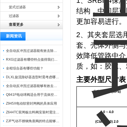
1、SRBIJ
篮式过滤器
结构，中间层可
过滤器
更加容易进行。
查看更多
2、其夹套层选
新闻资讯
套、壳体外侧与
全自动反冲洗过滤器能有效去除过滤介质上的杂质
效降低管路中介
RXG过滤器有哪些特点值得我们选择？
质，如：胶水、
全程综合器有哪些功能？
DLXL旋流除砂器选型时需考虑哪些因素？
主要外型尺寸表
全自动反冲洗过滤器能够有效去除不同粒径的固体杂
公称压力PN(MPa)
Q941F电动球阀适合用于流体控制需要迅速反应的场合
Z945X电动软密封闸阀的具体应用
1.0 ~ 4.0
Z644TC双闸板出料阀安装时需注意哪些事项？
ZJF气动不锈钢角座阀的特点能够稳定地控制介质流量
(Class150) 2.0