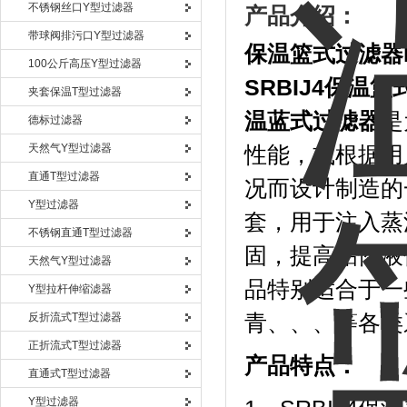
不锈钢丝口Y型过滤器
产品介绍：
带球阀排污口Y型过滤器
保温篮式过滤器
100公斤高压Y型过滤器
SRBIJ4保温
夹套保温T型过滤器
温蓝式过滤器
是
德标过滤器
天然气Y型过滤器
性能，或根据用
直通T型过滤器
况而设计制造的
Y型过滤器
套，用于注入蒸
不锈钢直通T型过滤器
固，提高粘性液
天然气Y型过滤器
品特别适合于一
Y型拉杆伸缩滤器
反折流式T型过滤器
青、、、等各类
正折流式T型过滤器
产品特点：
直通式T型过滤器
Y型过滤器