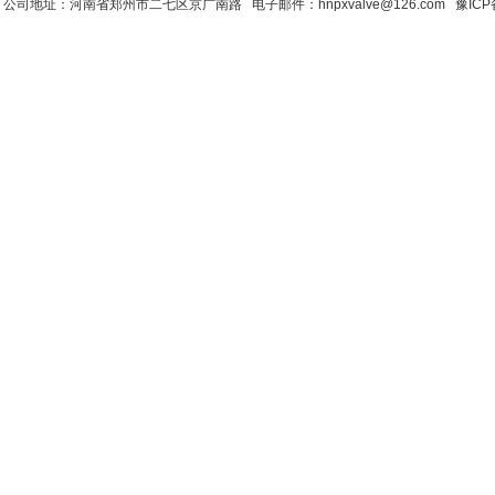
公司地址：河南省郑州市二七区京广南路 电子邮件：hnpxvalve@126.com
豫ICP