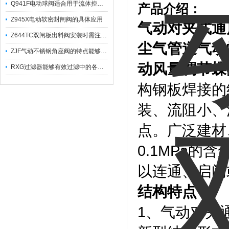
Q941F电动球阀适合用于流体控制需要迅速反应的场合
产品介绍：
Z945X电动软密封闸阀的具体应用
气动对夹式通
Z644TC双闸板出料阀安装时需注意哪些事项？
尘气管道气动
ZJF气动不锈钢角座阀的特点能够稳定地控制介质流量
动风量调节蝶
RXG过滤器能够有效过滤中的各种杂质
构钢板焊接的
装、流阻小、
点。广泛建材
0.1MPa
以连通、启闭
结构特点：
1、气动对夹