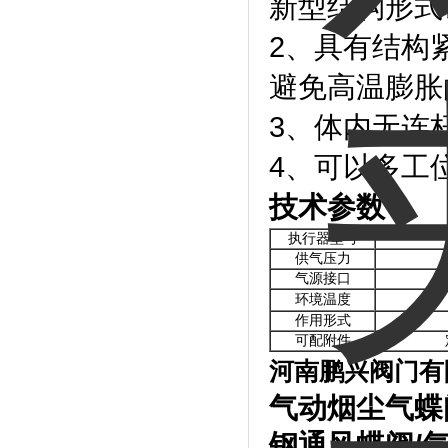
新型结构形式
2、具有结构
避免高温膨胀
3、体内无连
4、可以多工
技术参数：
执行器型号
供气压力
气源接口
环境温度
作用形式
可配附件
河南鹏兴阀门有
气动烟尘气蝶
钢通风蝶阀
/