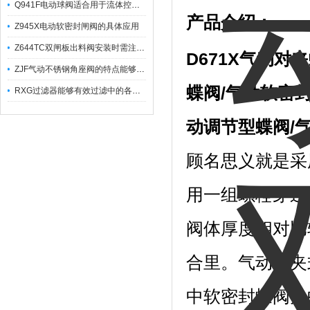
Q941F电动球阀适合用于流体控制需要迅速反应的场合
产品介绍：
Z945X电动软密封闸阀的具体应用
Z644TC双闸板出料阀安装时需注意哪些事项？
D671X
气动对夹
ZJF气动不锈钢角座阀的特点能够稳定地控制介质流量
蝶阀
/
气动软密
RXG过滤器能够有效过滤中的各种杂质
动调节型蝶阀
/
顾名思义就是采
用一组螺栓穿过
阀体厚度相对比
合里。气动对夹
中软密封蝶阀为