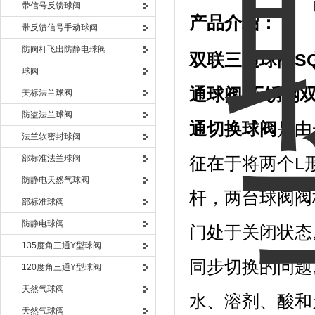
带信号反馈球阀
产品介绍：
带反馈信号手动球阀
防阀杆飞出防静电球阀
双联三通球阀
S
球阀
通球阀/不锈钢
美标法兰球阀
防盗法兰球阀
通切换球阀
是由
法兰软密封球阀
部标准法兰球阀
征在于将两个L
防静电天然气球阀
杆，两台球阀阀
部标准球阀
防静电球阀
门处于关闭状态
135度角三通Y型球阀
同步切换的问题
120度角三通Y型球阀
天然气球阀
水、溶剂、酸和
天然气球阀