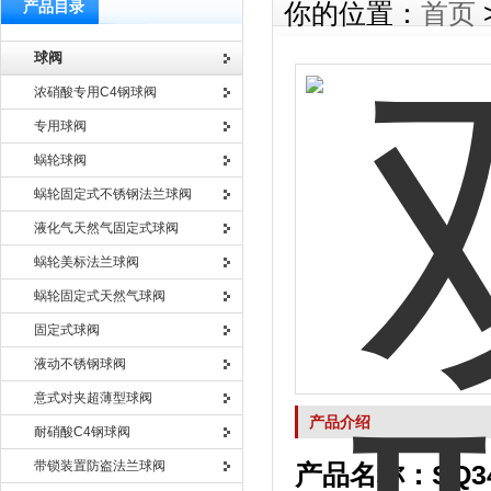
产品目录
你的位置：
首页
球阀
浓硝酸专用C4钢球阀
专用球阀
蜗轮球阀
蜗轮固定式不锈钢法兰球阀
液化气天然气固定式球阀
蜗轮美标法兰球阀
蜗轮固定式天然气球阀
固定式球阀
液动不锈钢球阀
意式对夹超薄型球阀
产品介绍
耐硝酸C4钢球阀
带锁装置防盗法兰球阀
产品名称：SQ3