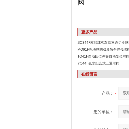
更多产品
SQ344F双联球阀双联三通切换球
MQ61F埋地球阀双放散全焊接球
TQ41F自动回位弹簧自动复位球
YQ44F氨水组合式三通球阀
在线留言
产品：
您的单位：