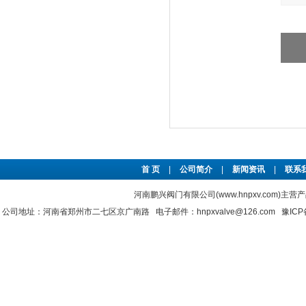
首 页
|
公司简介
|
新闻资讯
|
联系
河南鹏兴阀门有限公司(www.hnpxv.com)主营
公司地址：河南省郑州市二七区京广南路 电子邮件：hnpxvalve@126.com
豫ICP