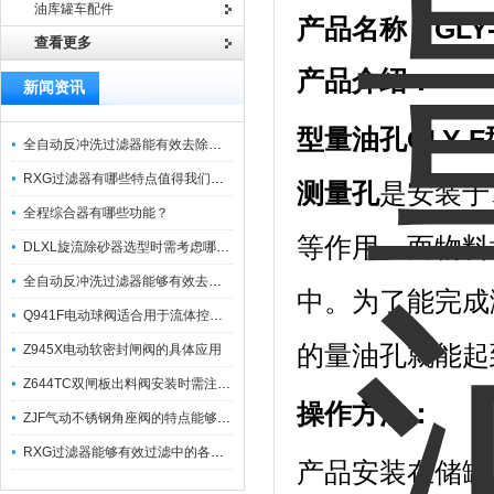
油库罐车配件
产品名称：GLY
查看更多
产品介绍：
新闻资讯
型量油孔
GLY
全自动反冲洗过滤器能有效去除过滤介质上的杂质
RXG过滤器有哪些特点值得我们选择？
测量孔
是安装于
全程综合器有哪些功能？
等作用。而物料
DLXL旋流除砂器选型时需考虑哪些因素？
全自动反冲洗过滤器能够有效去除不同粒径的固体杂
中。为了能完成
Q941F电动球阀适合用于流体控制需要迅速反应的场合
的量油孔就能起
Z945X电动软密封闸阀的具体应用
Z644TC双闸板出料阀安装时需注意哪些事项？
操作方法：
ZJF气动不锈钢角座阀的特点能够稳定地控制介质流量
RXG过滤器能够有效过滤中的各种杂质
产品安装在储罐