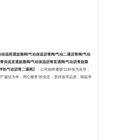
气动保温两通旋塞阀/气动保温沥青阀/气动二通沥青阀/气动
沥青保温直通旋塞阀/气动保温沥青直通阀/气动沥青旋塞
油拌热气动沥青二通阀
】
，公司始终遵循“以科技为先导，
守“诚信为本，用心服务"的信念，坚持追求品质，精益求