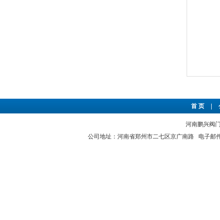
首 页
|
河南鹏兴阀门有
公司地址：河南省郑州市二七区京广南路 电子邮件：hnp