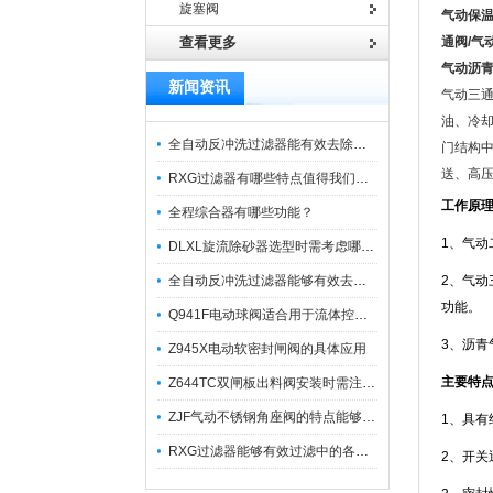
旋塞阀
气动保
查看更多
通阀/气
气动沥青
新闻资讯
气动三
油、冷
全自动反冲洗过滤器能有效去除过滤介质上的杂质
门结构
送、高
RXG过滤器有哪些特点值得我们选择？
工作原
全程综合器有哪些功能？
1、气
DLXL旋流除砂器选型时需考虑哪些因素？
全自动反冲洗过滤器能够有效去除不同粒径的固体杂
2、气
功能。
Q941F电动球阀适合用于流体控制需要迅速反应的场合
3、沥
Z945X电动软密封闸阀的具体应用
主要特
Z644TC双闸板出料阀安装时需注意哪些事项？
ZJF气动不锈钢角座阀的特点能够稳定地控制介质流量
1、具
RXG过滤器能够有效过滤中的各种杂质
2、开关