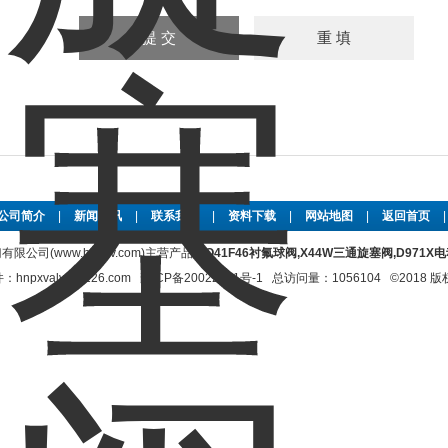
公司简介
|
新闻资讯
|
联系我们
|
资料下载
|
网站地图
|
返回首页
限公司(www.hnpxv.com)主营产品：
Q41F46衬氟球阀,X44W三通旋塞阀,D971
xvalve@126.com
豫ICP备20022281号-1
总访问量：1056104 ©2018