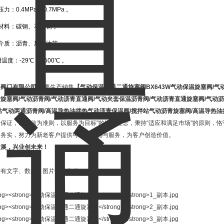
压力：0.4MPa
~
0.7MPa 。
材料：碳钢、不锈钢 。
介质：沥青、厚质油等 。
用温度：-29
℃
~
+500℃ 。
兴阀门有限公司
主要生产销售
【
气动保温直通二通旋塞阀
BX643W气动保温旋塞阀/
旋塞阀/气动沥青阀/气动沥青直通阀/气动夹套保温沥青阀/气动沥青直通旋塞阀/气动
站气动两通沥青阀/高温导热油拌热气动沥青保温阀/搅拌站气动沥青旋塞阀/高温导热
保证，以诚信为准则，以服务为目标"的经营理念，秉持“适应和满足市场"的原则，恪
速务实，努力为新老客户提供可靠的产品与服务，为客户创造价值。
发展，兴业创未来！
所有文字、数据、图片仅供参考。