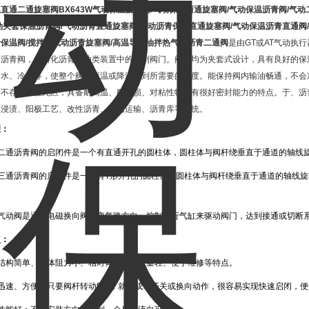
温直通二通旋塞阀
BX643W气动保温旋塞阀/气动保温两通旋塞阀/气动保温沥青阀/气
动夹套保温沥青阀/气动沥青直通旋塞阀/气动沥青保温直通旋塞阀/气动保温沥青直通阀
保温阀/搅拌站气动沥青旋塞阀/高温导热油拌热气动沥青二通阀
是
由GT或AT气动执
通沥青阀，是熔化沥青、油类装置中的控制阀门。阀门均为夹套式设计，具有良好的保
却水、冷气等，使整个阀门恒温或降温达到所需要的温度。能保持阀内输油畅通，不会
中不存在空腔死区，具备耐高温、耐磨损、对粘性物料有很好密封能力的特点。于、沥
压浸渍、阳极工艺、改性沥青、液态运输、沥青库等系统。
理：
动二通沥青阀的启闭件是一个有直通开孔的圆柱体，圆柱体与阀杆绕垂直于通道的轴线
动三通沥青阀的启闭件是一个有T形开孔的圆柱体，圆柱体与阀杆绕垂直于通道的轴线
青气动阀是通过电磁换向阀改变气路方向，控制执行气缸来驱动阀门，达到接通或切断
点：
有结构简单、流体阻力小、相对体积小、重量轻、便于维修等特点。
迅速、方便，只要阀杆转动90°，就完成了开关或换向动作，很容易实现快速启闭，