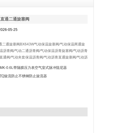
温直通二通旋塞阀
26-05-25
通二通旋塞阀BX643W气动保温旋塞阀/气动保温两通旋
保温沥青阀/气动二通沥青阀/气动保温沥青旋塞阀/气动沥青
青直通阀/气动夹套保温沥青阀/气动沥青直通旋塞阀/气动沥
旋塞阀/气动保温沥青直通阀/气动沥青旋塞阀/拌合站气动
GMK-0.6L带隔膜压力表空气室式脉冲阻尼器
/高温导热油拌热气动沥青保温阀/搅拌站气动沥青旋塞阀/
FZQ旋流防止不锈钢防止旋流器
拌热气动沥青二通阀是由GT或AT气动执行器和夹套保温
。