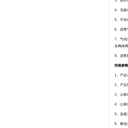
3、密
4、无振
5、不
6、沥
7、气
在阀体
8、沥
性能参
1、产品
2、产品型
3、公称通
4、公称压
5、连接
6、驱动