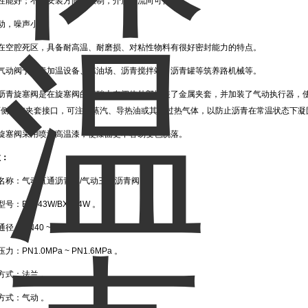
封性能好；不受安装方向的限制，介质的流向可任意。
动，噪声小。
存在空腔死区，具备耐高温、耐磨损、对粘性物料有很好密封能力的特点。
青气动阀于沥青加温设备、炼油场、沥青搅拌站、沥青罐等筑养路机械等。
动沥青旋塞阀是在旋塞阀的基础上在阀体外部焊装了金属夹套，并加装了气动执行器，
两侧装有夹套接口，可注入蒸汽、导热油或其它过热气体，以防止沥青在常温状态下凝
青旋塞阀采用喷涂高温漆，使漆面更不容易变色脱落。
数：
名称：气动直通沥青阀/气动三通沥青阀 。
号：BX643W/BX644W 。
径：DN40 ~ DN200 。
力：PN1.0MPa
~
PN1.6MPa 。
方式：法兰 。
方式：气动 。