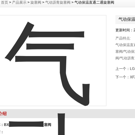
：
首页
>
产品展示
>
旋塞阀
>
气动沥青旋塞阀
> 气动保温直通二通旋塞阀
气动保
更新时间：20
产品特点:
气动保温直
塞阀/气动
阀/气动沥
青保温直通
上一个：
L
两通沥青阀
下一个：
X
高温导热油
旋塞阀组成
介绍
称：
BX643W
气动保温
沥青旋塞阀
绍：