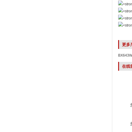
更多
BX64
在线