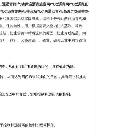
动二通沥青阀/气动保温沥青旋塞阀/气动沥青阀/气动沥青直
/气动沥青旋塞阀/拌合站气动两通沥青阀/高温导热油拌热
行器和夹套保温旋塞阀组成，结构上分气动两通沥青阀和
温、保冷特性，用户根据需要夹套内注入蒸汽、导热
冻结，防止管路中粘质流体的凝固，防止介质结晶。阀
青厂（站）、公路建设、、铝业、碳素工业中的管道输
旋转，从而达到启闭通道的目的，具有截止功能。
旋转，从而达到启闭通道和换向的目的，具有截止和换向
系统管道中的介质，实现控制和远距离的控制。
便于控制和远距离的控制；经常操作。