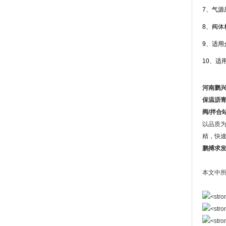
7、气源
8、阀体
9、适用
10、适
河南鹏
保温沥青
阀/拌合
以品质为
精，快
鹏搏求
本文中