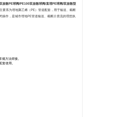
双放散
PE
球阀
/
PE100
双放散球阀
/
直埋
PE
球阀
/
双放散型
主要系为埋地聚乙烯（PE）管道配套，用于输送、截断
闭操作，是城市埋地PE管道输送、截断介质流的理想执
常规方法焊接。
配套使用。