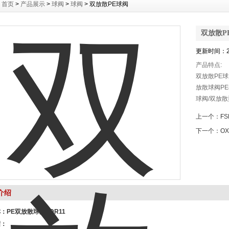
：
首页
>
产品展示
>
球阀
>
球阀
> 双放散PE球阀
双放散P
更新时间：20
产品特点:
双放散PE球
放散球阀PE
球阀/双放散
烯球阀（简
上一个：
F
管道配套，
下一个：
O
埋地PE管
介绍
称：
PE双放散球阀SDR11
绍：