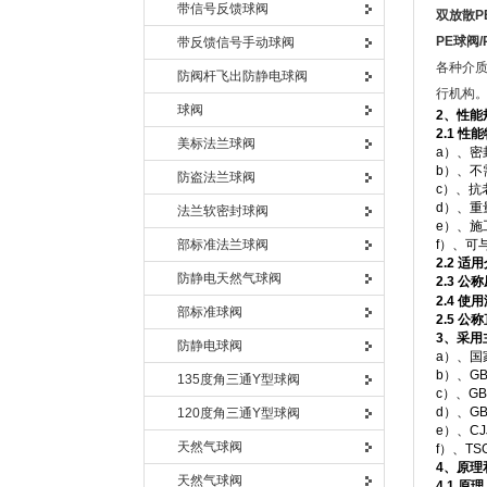
带信号反馈球阀
双放散
P
PE
球阀
/
带反馈信号手动球阀
各种介
防阀杆飞出防静电球阀
行机构
球阀
2
、性能
2.1
性能
美标法兰球阀
a）、密
b）、不
防盗法兰球阀
c）、抗
d）、重
法兰软密封球阀
e）、施
部标准法兰球阀
f）、可
2.2
适用
防静电天然气球阀
2.3
公称
2.4
使用
部标准球阀
2.5
公称
3
、采用
防静电球阀
a）、国
b）、G
135度角三通Y型球阀
c）、G
d）、GB
120度角三通Y型球阀
e）、C
天然气球阀
f）、TS
4
、原理
天然气球阀
4.1
原理