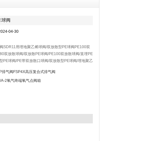
E球阀
24-04-30
阀SDR11用埋地聚乙烯球阀/双放散型PE球阀PE100双
80双放散球阀/双放散PE球阀/PE100双放散球阀/直埋PE
型PE球阀/PE带双放散口球阀/双放散型PE球阀/埋地聚乙
称PE球阀）为全塑型球阀，主要系为埋地聚乙烯（PE）
SP排气阀FSP4X高压复合式排气阀
用于输送、截断各种介质流。该阀门直埋于地下，是城市
X/A-2氧气终端氧气点阀箱
道输送。