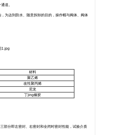
介通道。
构，为达到防水、随意拆卸的目的，操作帽与阀体、阀体
材料
聚乙烯
改性聚丙烯
尼龙
丁jing橡胶
测分通常三部分即左密封、右密封和全闭时密封性能，试验介质