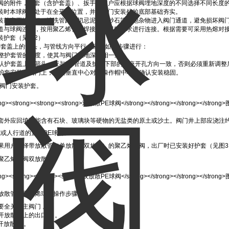
3 球阀的附件，护套（含护套盖）、扳手，用户应根据球阀埋地深度的不同选择不同长度
4 安装时本球阀应处于在全开启位置，并将阀门安装处的底部基础夯实。
5 安装前应严格吹扫、清洗管路，切忌泥土、砂石等其他杂物进入阀门通道，避免损坏阀
6 管道与球阀连接，按用聚乙烯管道焊接技术规则要求进行连接。根据需要可采用热熔对
 安装护套（见图2）
护套盖上的箭头，与管线方向平行，应按如下步骤进行：
调整护套管的高度，使其与阀门埋地深度相一致；
认护套盖上的箭头，应与PE管道及护套下部的鞍座开孔方向一致，否则必须重新调整
将护套安装在阀门上，使其垂直中心对正操作帽中心，确认安装稳固。
 阀门安装护套。
套外应回填不能含有石块、玻璃块等硬物的无盐类的原土或沙土。阀门井上部应浇注约
或人行道的直埋PE球阀。
如果用户选择带放散管（单放散或双放散）的聚乙烯球阀，出厂时已安装好护套（见图3
聚乙烯球阀双放散型。
放散管的聚乙烯球阀操作步骤：
要全关闭主阀门 。
开放散阀上的出口盖 。
开放散阀 。