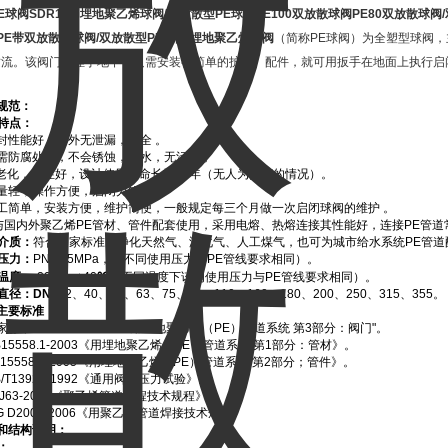
E
球阀
SDR11
用埋地聚乙烯球阀
/
双放散型
PE
球阀
PE100
双放散球阀
PE80
双放散球阀
/
PE
带双放散口球阀
/
双放散型
PE
球阀
/
埋地聚乙烯球阀
（简称PE球阀）
为全塑型球阀，
质流。该阀门直埋于地下，只需安装很简单的护套、配件，就可用扳手在地面上执行启
。
规范：
特点：
封性能好，内外无泄漏，安全 。
需防腐处理，不会锈蚀，防水，无污染 。
老化，韧性好，设计使用寿命长达50年（无人为损坏的情况）。
量轻，操作方便，启闭力矩小 。
工简单，安装方便，维护简便，一般规定每三个月做一次启闭球阀的维护 。
与国内外聚乙烯PE管材、管件配套使用，采用电熔、热熔连接其性能好，连接PE管道
介质：
符合国家标准的净化天然气、液化气、人工煤气，也可为城市给水系统PE管道
压力：
PN≤0.5MPa，（不同使用压力与PE管线要求相同）。
温度：
-20
℃
~ +40
℃
，不同温度下该阀使用压力与PE管线要求相同）。
直径：
DN
=32、40、50、63、75、90、110、160、180、200、250、315、355。
主要标准：
家标准GB15558.3-2008“用埋地聚乙烯（PE）管道系统 第3部分：阀门"。
B15558.1-2003《用埋地聚乙烯（PE）管道系统 第1部分：管材》。
B15558.2-2005《用埋地聚乙烯（PE）管道系统 第2部分；管件》。
/T13927-1992《通用阀门压力试验》。
JJ63-2008《聚乙烯管道工程技术规程》
G D2002-2006《用聚乙烯管道焊接技术规则》
和结构说明：
：