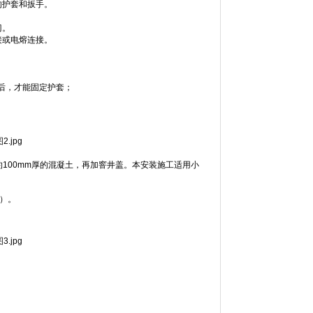
的护套和扳手。
门。
接或电熔连接。
后，才能固定护套；
100mm厚的混凝土，再加窨井盖。本安装施工适用小
）。