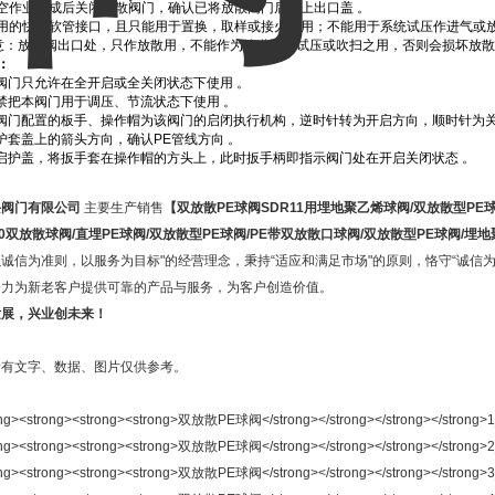
空作业完成后关闭放散阀门，确认已将放散阀门后盖上出口盖 。
备用的快速软管接口，且只能用于置换，取样或接火炬用；不能用于系统试压作进气或
注意：放散阀出口处，只作放散用，不能作为管道系统试压或吹扫之用，否则会损坏放
：
1 本阀门只允许在全开启或全关闭状态下使用 。
2 严禁把本阀门用于调压、节流状态下使用 。
3 随阀门配置的板手、操作帽为该阀门的启闭执行机构，逆时针转为开启方向，顺时针为关
4 按护套盖上的箭头方向，确认PE管线方向 。
5 开启护盖，将扳手套在操作帽的方头上，此时扳手柄即指示阀门处在开启关闭状态 。
兴阀门有限公司
主要生产销售
【
双放散
PE
球阀
SDR11
用埋地聚乙烯球阀
/
双放散型
PE
0
双放散球阀
/
直埋
PE
球阀
/
双放散型
PE
球阀
/PE
带双放散口球阀
/
双放散型
PE
球阀
/
埋地
诚信为准则，以服务为目标"的经营理念，秉持“适应和满足市场"的原则，恪守“诚信
努力为新老客户提供可靠的产品与服务，为客户创造价值。
发展，兴业创未来！
所有文字、数据、图片仅供参考。