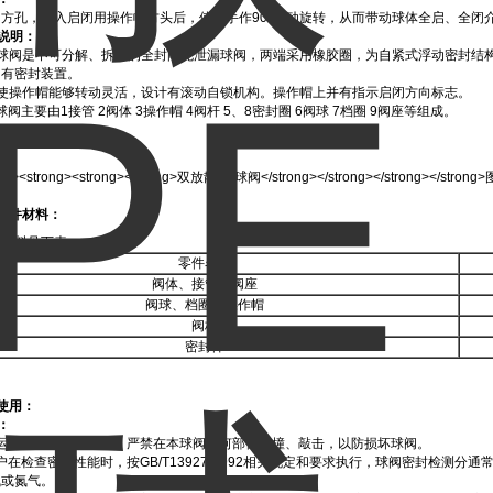
方孔，套入启闭用操作帽方头后，使扳手作90°手动旋转，从而带动球体全启、全闭
说明：
本球阀是不可分解、拆卸的全封闭无泄漏球阀，两端采用橡胶圈，为自紧式浮动密封结
均有密封装置。
为使操作帽能够转动灵活，设计有滚动自锁机构。操作帽上并有指示启闭方向标志。
球阀主要由1接管 2阀体 3操作帽 4阀杆 5、8密封圈 6阀球 7档圈 9阀座等组成。
 阀门剖面简图。
零件材料：
件材料见下表
零件名称
阀体、接管、阀座
阀球、档圈、操作帽
阀杆
密封件
使用：
：
1 搬运球阀时应轻拿轻放，严禁在本球阀任何部位碰撞、敲击，以防损坏球阀。
2 用户在检查密封性能时，按GB/T13927-1992相关规定和要求执行，球阀密封检
气或氮气。