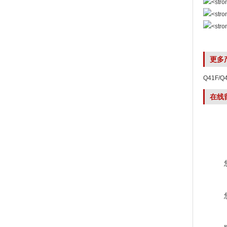
更多
Q41F/
在线