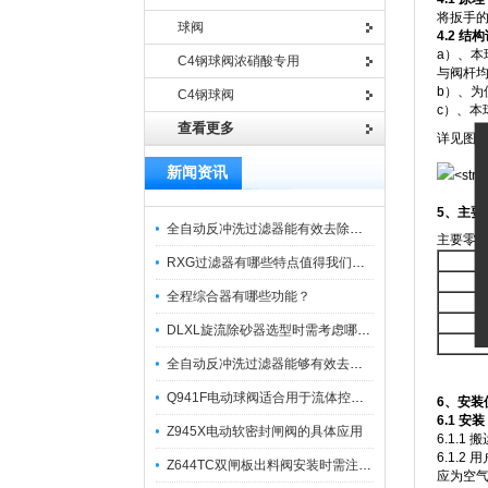
将扳手的
球阀
4.2
结构
a）、
C4钢球阀浓硝酸专用
与阀杆
b）、
C4钢球阀
c）、本
查看更多
详见图一
新闻资讯
5
、主要
全自动反冲洗过滤器能有效去除过滤介质上的杂质
主要零
RXG过滤器有哪些特点值得我们选择？
全程综合器有哪些功能？
DLXL旋流除砂器选型时需考虑哪些因素？
全自动反冲洗过滤器能够有效去除不同粒径的固体杂
Q941F电动球阀适合用于流体控制需要迅速反应的场合
6
、安装
6.1
安装
Z945X电动软密封闸阀的具体应用
6.1.
6.1.
Z644TC双闸板出料阀安装时需注意哪些事项？
应为空