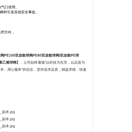
放气口使用。
散阀和引发其他安全事故。
闭方向 。
球阀
PE100
双放散球阀
PE80
双放散球阀
/
双放散
PE
球
聚乙烯球阀
】
，公司始终遵循“以科技为先导，以品质为
为本，用心服务"的信念，坚持追求品质，精益求精，快速