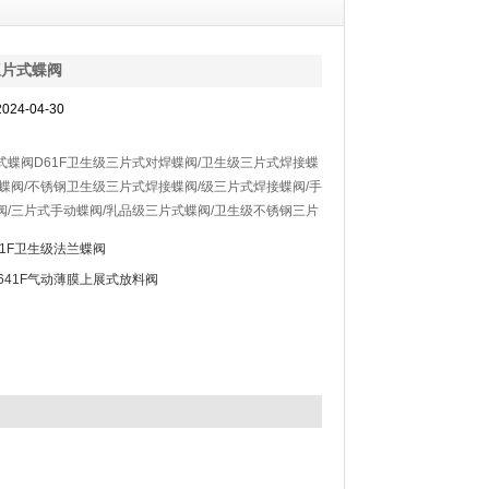
三片式蝶阀
24-04-30
式蝶阀D61F卫生级三片式对焊蝶阀/卫生级三片式焊接蝶
式蝶阀/不锈钢卫生级三片式焊接蝶阀/级三片式焊接蝶阀/手
阀/三片式手动蝶阀/乳品级三片式蝶阀/卫生级不锈钢三片
用三段式阀体组合而成，方便拆卸清洗。
41F卫生级法兰蝶阀
L641F气动薄膜上展式放料阀