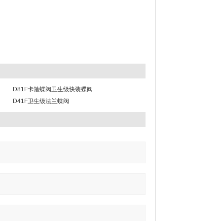
D81F卡箍蝶阀卫生级快装蝶阀
D41F卫生级法兰蝶阀