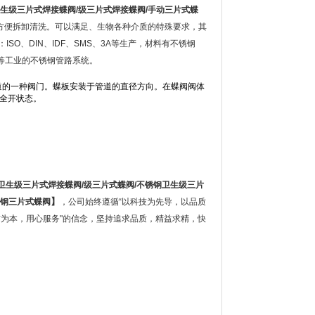
生级三片式焊接蝶阀
/
级三片式焊接蝶阀
/
手动三片式蝶
方便拆卸清洗。可以满足、生物各种介质的特殊要求，其
O、DIN、IDF、SMS、3A等生产，材料有不锈钢
妆品等工业的不锈钢管路系统。
道的一种阀门。蝶板安装于管道的直径方向。在蝶阀阀体
呈全开状态。
。
卫生级三片式焊接蝶阀
/
级三片式蝶阀
/
不锈钢卫生级三片
】
钢三片式蝶阀
，公司始终遵循“以科技为先导，以品质
信为本，用心服务"的信念，坚持追求品质，精益求精，快