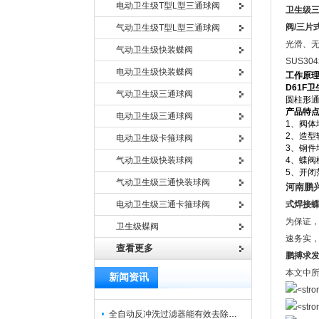
电动卫生级T型L型三通球阀
卫生级
阀
/
三片
气动卫生级T型L型三通球阀
光滑、无
气动卫生级快装蝶阀
SUS3
电动卫生级快装蝶阀
工作原
D61F
卫
气动卫生级三通球阀
圆柱形通
产品特
电动卫生级三通球阀
1、阀
2、造
电动卫生级卡箍球阀
3、钢
气动卫生级快装球阀
4、蝶
5、开闭
气动卫生级三通快装球阀
河南鹏
电动卫生级三通卡箍球阀
式焊接
为保证，
卫生级蝶阀
速务实
查看更多
鹏搏求
本文中
新闻资讯
全自动反冲洗过滤器能有效去除过滤介质上的杂质