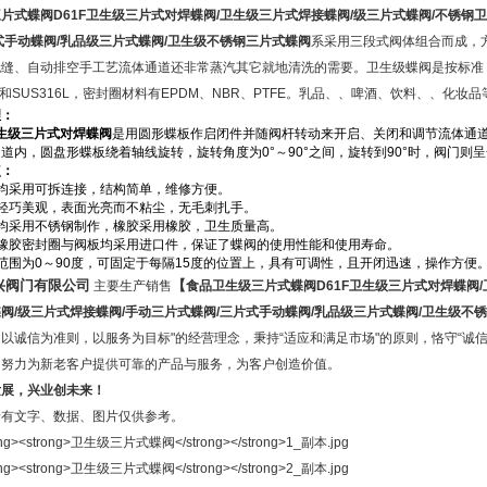
三片式蝶阀
D61F
卫生级三片式对焊蝶阀
/
卫生级三片式焊接蝶阀
/
级三片式蝶阀
/
不锈钢卫
式手动蝶阀
/
乳品级三片式蝶阀
/
卫生级不锈钢三片式蝶阀
系
采用三段式阀体组合而成，
缝、自动排空手工艺流体通道还非常蒸汽其它就地清洗的需要。卫生级蝶阀是按标准：IS
04和SUS316L，密封圈材料有EPDM、NBR、PTFE。乳品、、啤酒、饮料、、化
理：
生级三片式对焊蝶阀
是用圆形蝶板作启闭件并随阀杆转动来开启、关闭和调节流体通
道内，圆盘形蝶板绕着轴线旋转，旋转角度为0°～90°之间，旋转到90°时，阀门则
点：
体均采用可拆连接，结构简单，维修方便。
型轻巧美观，表面光亮而不粘尘，无毛刺扎手。
件均采用不锈钢制作，橡胶采用橡胶，卫生质量高。
阀橡胶密封圈与阀板均采用进口件，保证了蝶阀的使用性能和使用寿命。
范围为0～90度，可固定于每隔15度的位置上，具有可调性，且开闭迅速，操作方便
兴阀门有限公司
【
主要生产销售
食
品
卫生级三片式蝶阀
D61F
卫生级三片式对焊蝶阀
/
蝶阀
/
级三片式焊接蝶阀
/
手动三片式蝶阀
/
三片式手动蝶阀
/
乳品级三片式蝶阀
/
卫生级不锈
以诚信为准则，以服务为目标"的经营理念，秉持“适应和满足市场"的原则，恪守“诚
，努力为新老客户提供可靠的产品与服务，为客户创造价值。
发展，兴业创未来！
所有文字、数据、图片仅供参考。