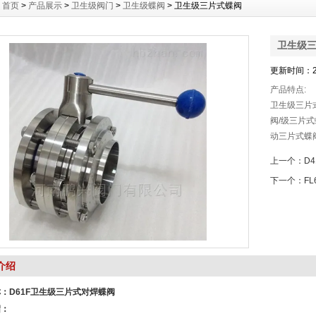
：
首页
>
产品展示
>
卫生级阀门
>
卫生级蝶阀
> 卫生级三片式蝶阀
卫生级
更新时间：20
产品特点:
​卫生级三片
阀/级三片
动三片式蝶
式蝶阀系采
上一个：
D
下一个：
F
介绍
称：
D61F卫生级三片式对焊蝶阀
绍：