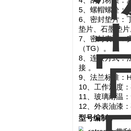
4、刮刀材质：
5、螺帽螺栓：A3
6、密封垫片：
垫片、石墨垫片
7、密封表面：
（TG）。
8、连接方式：
接 。
9、法兰标准：HG2
10、工作温度：碳钢
11、玻璃耐温
12、外表油漆
型号编制：