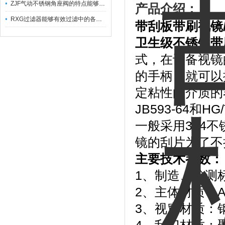
ZJF气动不锈钢角座阀的特点能够稳定地控制介质流量
产品介绍：
RXG过滤器能够有效过滤中的各种杂质
带刮板带刷视镜
卫生级不锈钢带
式，在设备视镜
的手柄，就可以
定粘性的介质的
JB593-64和
一般采用304
镜的刮片为了不
主要技术参数：
1、制造、检测标准：
2、主体材质：A3
3、视窗材质：