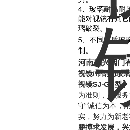
4、玻璃耐温耐
能对视镜有其它
璃破裂。
5、不同材质玻
制。
河南鹏兴阀门
视镜
/
带刮刀玻
】
视镜
SJ-GB型
为准则，以服务
守“诚信为本，
实，努力为新老
鹏搏求发展，兴