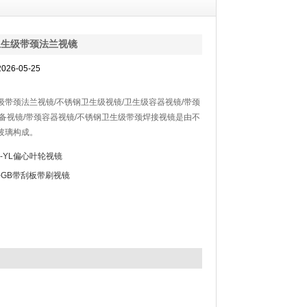
卫生级带颈法兰视镜
26-05-25
级带颈法兰视镜/不锈钢卫生级视镜/卫生级容器视镜/带颈
设备视镜/带颈容器视镜/不锈钢卫生级带颈焊接视镜是由不
玻璃构成。
G-YL偏心叶轮视镜
J-GB带刮板带刷视镜