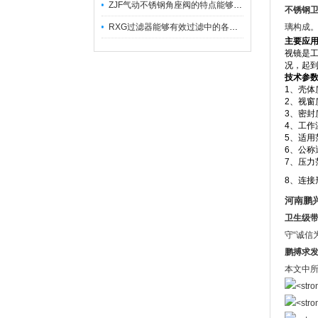
ZJF气动不锈钢角座阀的特点能够稳定地控制介质流量
不锈钢
RXG过滤器能够有效过滤中的各种杂质
璃构成
主要应
视镜是
况，起
技术参
1、壳体
2、视窗
3、密封
4、工作温
5、适用
6、公称通
7、压力范
8、连接
河南鹏
卫生级
守“诚信
鹏搏求
本文中