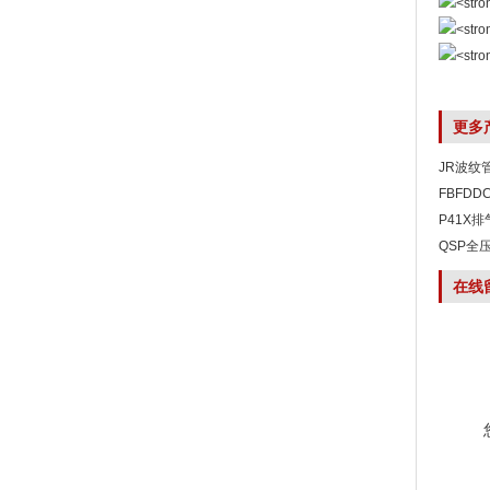
更多
JR波纹
FBFD
P41X
QSP全
在线