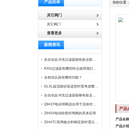
产品目录
你的位置
其它阀门
其它阀门
查看更多
新闻资讯
全自动反冲洗过滤器能有效去除过滤介质上的杂质
RXG过滤器有哪些特点值得我们选择？
全程综合器有哪些功能？
DLXL旋流除砂器选型时需考虑哪些因素？
全自动反冲洗过滤器能够有效去除不同粒径的固体杂
Q941F电动球阀适合用于流体控制需要迅速反应的场合
产品
Z945X电动软密封闸阀的具体应用
产品名
Z644TC双闸板出料阀安装时需注意哪些事项？
产品介