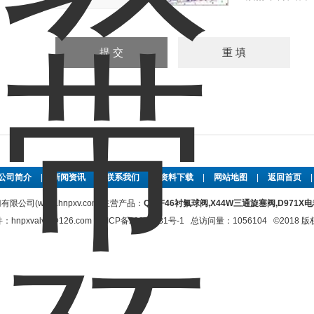
公司简介
|
新闻资讯
|
联系我们
|
资料下载
|
网站地图
|
返回首页
限公司(www.hnpxv.com)主营产品：
Q41F46衬氟球阀,X44W三通旋塞阀,D971
xvalve@126.com
豫ICP备20022281号-1
总访问量：1056104 ©2018