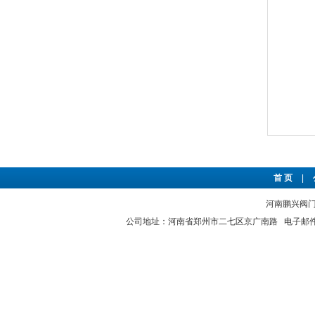
首 页
|
河南鹏兴阀门有
公司地址：河南省郑州市二七区京广南路 电子邮件：hnp