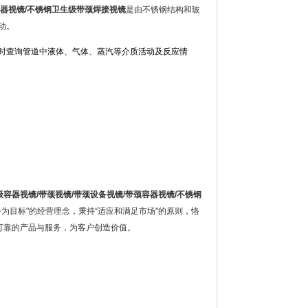
器视镜
/
不锈钢卫生级带颈焊接视镜
是由不锈钢结构和玻
动。
时查询管道中液体、气体、蒸汽等介质活动及反应情
级容器视镜
/
带颈视镜
/
带颈设备视镜
/
带颈容器视镜
/
不锈钢
为目标"的经营理念，秉持“适应和满足市场"的原则，恪
可靠的产品与服务，为客户创造价值。