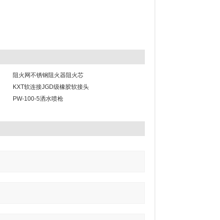
阻火网不锈钢阻火器阻火芯
KXT软连接JGD级橡胶软接头
PW-100-5洒水喷枪