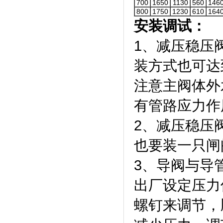
700
1650
1130
560
146
800
1750
1230
610
164
安
装调试：
1、减压稳压
装方式也可达
注意主阀体外
有管路应力作
2、减压稳压
也要装一只闸
3、导阀与导
出厂设定压力
螺钉来调节，