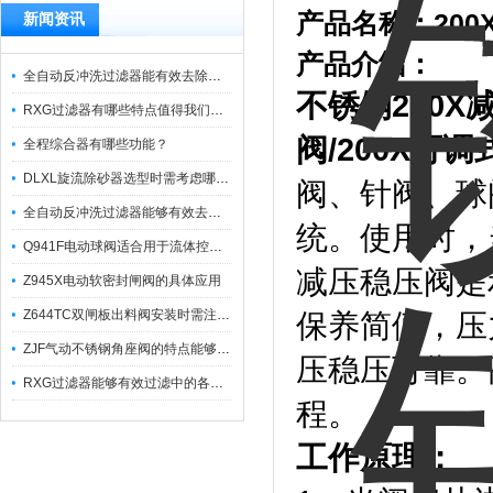
产品名称：
20
新闻资讯
产品介绍：
全自动反冲洗过滤器能有效去除过滤介质上的杂质
不锈钢
200X
RXG过滤器有哪些特点值得我们选择？
阀
/200X
可调
全程综合器有哪些功能？
DLXL旋流除砂器选型时需考虑哪些因素？
阀、针阀、球
全自动反冲洗过滤器能够有效去除不同粒径的固体杂
统。使用时，
Q941F电动球阀适合用于流体控制需要迅速反应的场合
减压稳压阀是
Z945X电动软密封闸阀的具体应用
Z644TC双闸板出料阀安装时需注意哪些事项？
保养简便，压
ZJF气动不锈钢角座阀的特点能够稳定地控制介质流量
压稳压可靠。
RXG过滤器能够有效过滤中的各种杂质
程。
工作原理：