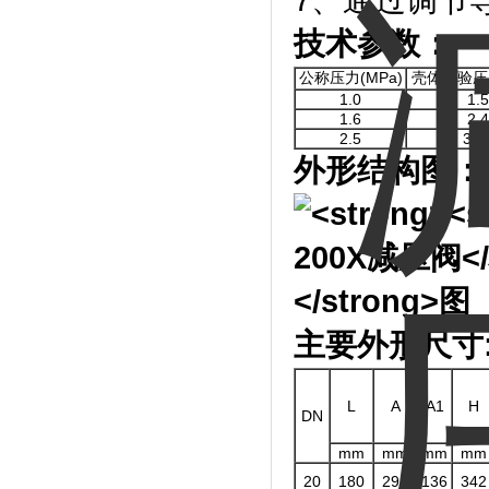
7、通过调节
技术参数：
公称压力(MPa)
壳体试验压力
1.0
1.5
1.6
2.4
2.5
3.7
外形结构图：
主要外形尺寸
L
A
A1
H
DN
mm
mm
mm
mm
20
180
292
136
342