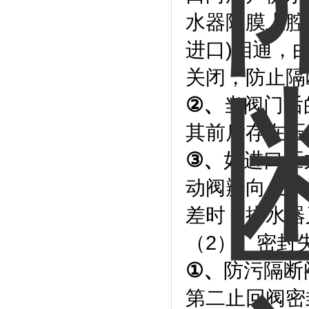
水器隔膜上腔
进口)相通，
关闭，防止隔
②
、
当阀门后
其前后存在压
③
、
如进口压
动阀瓣向上，
差时，排水器
（2）、密封
①
、
防污隔断
第二止回阀密