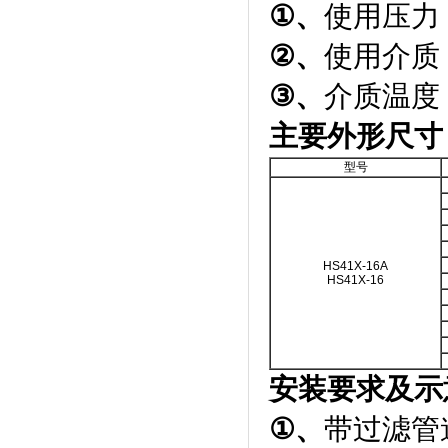
①
、
使用压力：
②
、
使用介质
③
、
介质温度：
主要外形尺寸
型号
HS41X-16A
HS41X-16
安装要求及示
①
、
带过滤管