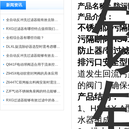
产品名称：
防污
新闻资讯
产品介绍：
全自动反冲洗过滤器能有效去除过滤介质上的杂质
不锈钢防污隔
RXG过滤器有哪些特点值得我们选择？
污隔断阀
HS4
全程综合器有哪些功能？
DLXL旋流除砂器选型时需考虑哪些因素？
防止器
/
带过
全自动反冲洗过滤器能够有效去除不同粒径的固体杂
排污口安全型
Q941F电动球阀适合用于流体控制需要迅速反应的场合
道发生回流污
Z945X电动软密封闸阀的具体应用
Z644TC双闸板出料阀安装时需注意哪些事项？
的阀门，确保
ZJF气动不锈钢角座阀的特点能够稳定地控制介质流量
产品结构：
RXG过滤器能够有效过滤中的各种杂质
1、HS41
水器组成。