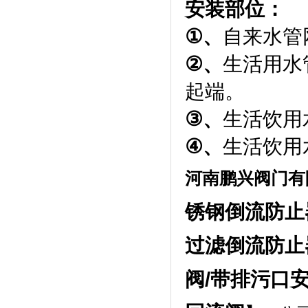
安装部位：
①
、
自来水管
②
、
生活用水
起端。
③
、
生活饮用
④
、
生活饮用
河南鹏兴阀门有
锈钢倒流防止
过滤倒流防止
阀
/
带排污口