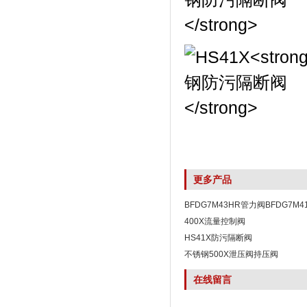
更多产品
BFDG7M43HR管力阀BFDG7M
阀
400X流量控制阀
HS41X防污隔断阀
不锈钢500X泄压阀持压阀
在线留言