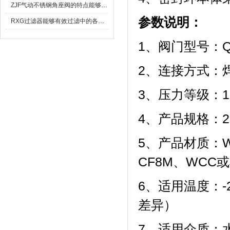
ZJF气动不锈钢角座阀的特点能够稳定地控制介质流量
参数说明：
RXG过滤器能够有效过滤中的各种杂质
1、阀门型号：Q3
2、连接方式：
3、压力等级：150
4、产品规格：2"～
5、产品材质：WC
CF8M、WCC
6、适用温度：-
差异）
7、适用介质：