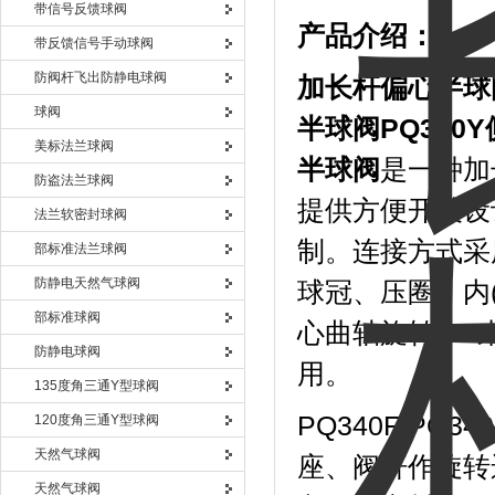
带信号反馈球阀
产品介绍：
带反馈信号手动球阀
防阀杆飞出防静电球阀
加长杆偏心半球
球阀
半球阀PQ34
美标法兰球阀
半球阀
是一种加
防盗法兰球阀
提供方便开关设
法兰软密封球阀
制。连接方式采
部标准法兰球阀
防静电天然气球阀
球冠、压圈、内
部标准球阀
心曲轴旋转90
防静电球阀
用。
135度角三通Y型球阀
PQ340F/PQ
120度角三通Y型球阀
天然气球阀
座、阀杆作旋转
天然气球阀