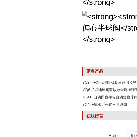
更多产品
SQ344F双联球阀双联三通切换球
MQ61F埋地球阀双放散全焊接球
TQ41F自动回位弹簧自动复位球
YQ44F氨水组合式三通球阀
在线留言
产品：