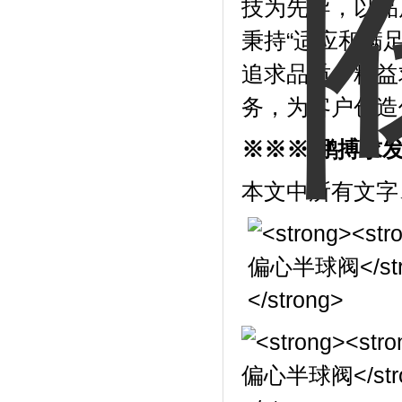
技为先导，以品
秉持“适应和满
追求品质，精益
务，为客户创造
※※※ 鹏搏求
本文中所有文字