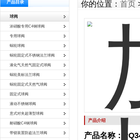
产品目录
你的位置：
首页
球阀
浓硝酸专用C4钢球阀
专用球阀
蜗轮球阀
蜗轮固定式不锈钢法兰球阀
液化气天然气固定式球阀
蜗轮美标法兰球阀
蜗轮固定式天然气球阀
固定式球阀
液动不锈钢球阀
意式对夹超薄型球阀
产品介绍
耐硝酸C4钢球阀
带锁装置防盗法兰球阀
产品名称：PQ3