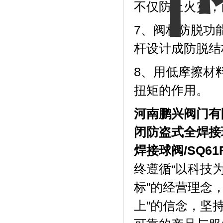
不仅防止火灾，
7、阀杆防脱功
杆设计成防脱结
8、用低摩擦材
扭矩的作用。
河南鹏兴阀门有
闭防盗式全焊接
焊接球阀/SQ6
终遵循“以科技
标”的经营理念
上”的信念，坚