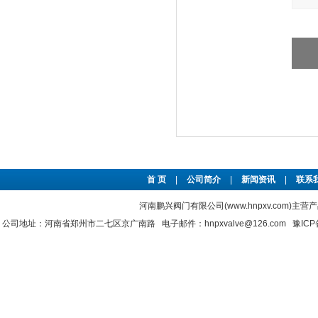
首 页
|
公司简介
|
新闻资讯
|
联系
河南鹏兴阀门有限公司(www.hnpxv.com)主营
公司地址：河南省郑州市二七区京广南路 电子邮件：hnpxvalve@126.com
豫ICP