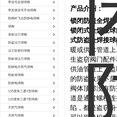
带信号反馈球阀
产品介绍：
带反馈信号手动球阀
防阀杆飞出防静电球阀
锁闭防盗全焊接
球阀
锁闭式全焊接球阀
美标法兰球阀
式防盗全焊接球
防盗法兰球阀
暖或供水管道上
法兰软密封球阀
生盗窃阀门配件
部标准法兰球阀
防静电天然气球阀
供油管道上，盗
部标准球阀
的防盗效果不是
防静电球阀
阀体顶部没有防
135度角三通Y型球阀
道是通过螺栓连
120度角三通Y型球阀
陷，都是盗窃份
天然气球阀
天然气球阀