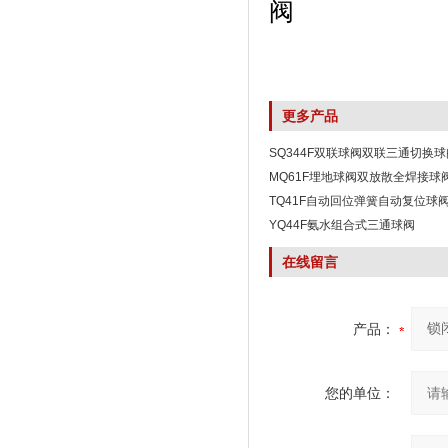
更多产品
SQ344F双联球阀双联三通切换球
MQ61F埋地球阀双放散全焊接球
TQ41F自动回位弹簧自动复位球
YQ44F氨水组合式三通球阀
在线留言
产品：
您的单位：