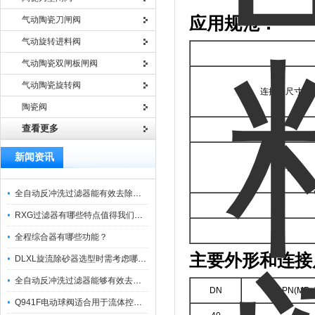
应用规范：
气动陶瓷刀闸阀
气动旋转进料阀
气动陶瓷双闸板闸阀
气动陶瓷旋转阀
连接端尺寸
陶瓷阀
查看更多
新闻资讯
材料
全自动反冲洗过滤器能有效去除过滤介质上的杂质
RXG过滤器有哪些特点值得我们选择？
全程综合器有哪些功能？
主要外形和连接
DLXL旋流除砂器选型时需考虑哪些因素？
全自动反冲洗过滤器能够有效去除不同粒径的固体杂
DN
PN(MPa
Q941F电动球阀适合用于流体控制需要迅速反应的场合