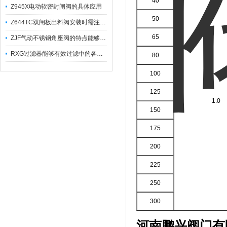
40
Z945X电动软密封闸阀的具体应用
50
Z644TC双闸板出料阀安装时需注意哪些事项？
65
ZJF气动不锈钢角座阀的特点能够稳定地控制介质流量
RXG过滤器能够有效过滤中的各种杂质
80
100
125
1.0
150
175
200
225
250
300
河南鹏兴阀门有