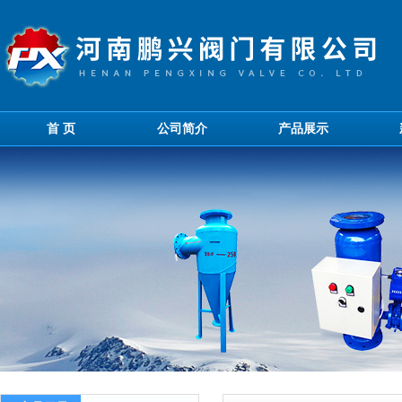
首 页
公司简介
产品展示