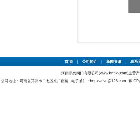
首 页
|
公司简介
|
新闻资讯
|
联系
河南鹏兴阀门有限公司(www.hnpxv.com)主营
公司地址：河南省郑州市二七区京广南路 电子邮件：hnpxvalve@126.com
豫ICP