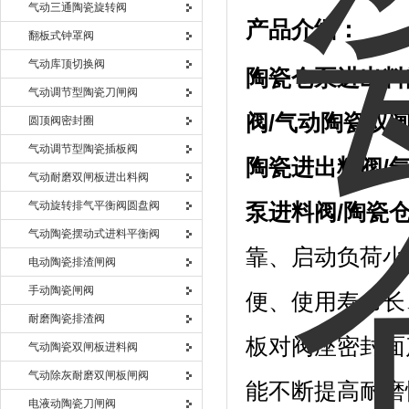
气动三通陶瓷旋转阀
产品介绍：
翻板式钟罩阀
气动库顶切换阀
陶瓷仓泵进出料
气动调节型陶瓷刀闸阀
阀/气动陶瓷双
圆顶阀密封圈
气动调节型陶瓷插板阀
陶瓷进出料阀/
气动耐磨双闸板进出料阀
气动旋转排气平衡阀圆盘阀
泵进料阀/陶瓷
气动陶瓷摆动式进料平衡阀
靠、启动负荷小
电动陶瓷排渣闸阀
手动陶瓷闸阀
便、使用寿命长
耐磨陶瓷排渣阀
板对阀座密封面
气动陶瓷双闸板进料阀
气动除灰耐磨双闸板闸阀
能不断提高耐磨
电液动陶瓷刀闸阀