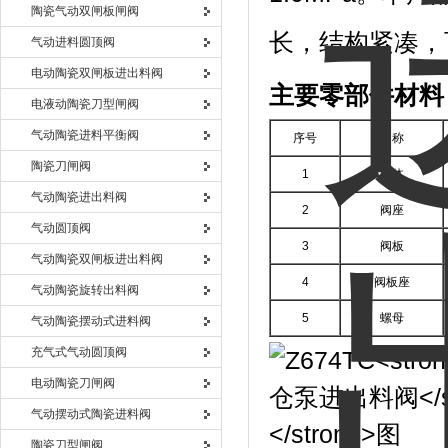
陶瓷气动双闸板闸阀
长，结构紧凑，
气动进料圆顶阀
电动陶瓷双闸板进出料阀
主要零部件材料
电液动陶瓷刀型闸阀
气动陶瓷进料平衡阀
序号
名称
陶瓷刀闸阀
1
阀体
气动陶瓷进出料阀
2
阀座
气动圆顶阀
3
阀板
气动陶瓷双闸板进出料阀
4
阀板座
气动陶瓷旋转出料阀
5
螺母
气动陶瓷摆动式进料阀
充气式气动圆顶阀
电动陶瓷刀闸阀
气动摆动式陶瓷进料阀
陶瓷刀型闸阀