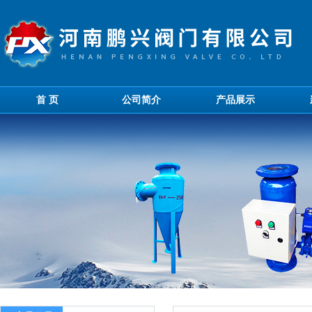
首 页
公司简介
产品展示