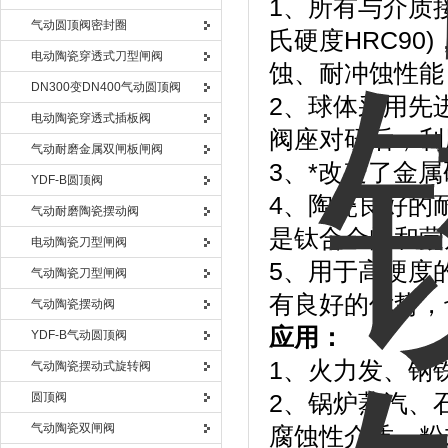
1、所有与介质
气动圆顶阀密封圈
氏硬度HRC9
电动陶瓷穿透式刀型闸阀
蚀、耐冲蚀性能
DN300变DN400气动圆顶阀
2、球体采用先
电动陶瓷穿透式插板阀
阀座对研后，利
气动耐磨金属双闸板闸阀
3、*改变了金
YDF-B圆顶阀
4、陶瓷良好的
气动耐磨陶瓷摆动阀
是钛合金阀和蒙
电动陶瓷刀型闸阀
5、用于高硬度
气动陶瓷刀型闸阀
有良好的优势，
气动陶瓷摆动阀
应用：
YDF-B气动圆顶阀
1、火力发、钢
气动陶瓷摆动式旋转阀
圆顶阀
2、锅炉蒸汽、
气动陶瓷双闸阀
腐蚀性介质、粉