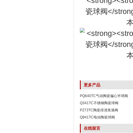
更多产品
PQ640TC气动陶瓷偏心半球阀
Q341TC不锈钢陶瓷球阀
PZ73TC陶瓷排渣浆液阀
Q941TC电动陶瓷球阀
在线留言