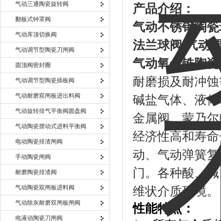
气动三通陶瓷旋转阀
产品介绍：
翻板式钟罩阀
气动不锈钢陶瓷
气动库顶切换阀
法兰球阀
/
气动
气动调节型陶瓷刀闸阀
气动氧化锆陶瓷
圆顶阀密封圈
耐磨损及耐冲蚀
气动调节型陶瓷插板阀
气动耐磨双闸板进出料阀
碱盐气体、液体
气动旋转排气平衡阀圆盘阀
金属阀、蒙乃尔
气动陶瓷摆动式进料平衡阀
经济性高和寿命
电动陶瓷排渣闸阀
动、气动弹簧复
手动陶瓷闸阀
门。各种酸、碱
耐磨陶瓷排渣阀
气动陶瓷双闸板进料阀
维状介质环境。
气动除灰耐磨双闸板闸阀
性能特点：
电液动陶瓷刀闸阀