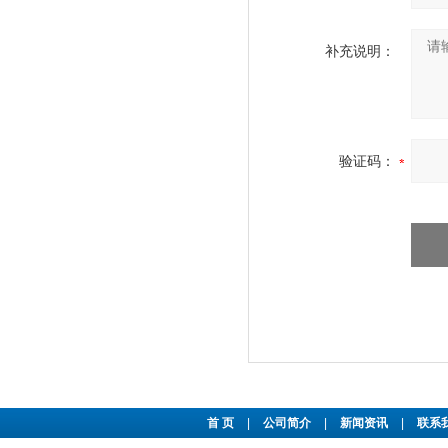
补充说明：
验证码：
首 页
|
公司简介
|
新闻资讯
|
联系