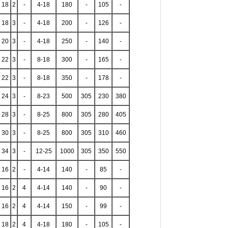
18
2
-
4-18
180
-
105
-
18
3
-
4-18
200
-
126
-
20
3
-
4-18
250
-
140
-
22
3
-
8-18
300
-
165
-
22
3
-
8-18
350
-
178
-
24
3
-
8-23
500
305
230
380
28
3
-
8-25
800
305
280
405
30
3
-
8-25
800
305
310
460
34
3
-
12-25
1000
305
350
550
16
2
-
4-14
140
-
85
-
16
2
4
4-14
140
-
90
-
16
2
4
4-14
150
-
99
-
18
2
4
4-18
180
-
105
-