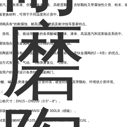
炉蒸汽、石灰浆液、含颗粒海水输送、高硬度颗粒、含软颗粒又带腐蚀性介质、粉末、
用途更换材料，可用于不同温度和介质中。
球阀具有*的耐腐蚀、耐高温、耐磨损及耐冲蚀等显著特点。
、、造纸、电站、炼油等行业的各类酸碱盐气体、液体、高温蒸汽和泥浆输送系统中。
强腐蚀场合下钛金属阀、蒙乃尔阀的理想替代产品。
锆陶瓷球阀具有成本低，运行经济性高和寿命长（是钛金属阀的2～4倍）的优点。
驱动方式有手动、气动、气动弹簧复位、气动等。
可按用户的要求设计各类特殊陶瓷阀门。
种酸、碱、盐类液体、气体介质环境，硬密封阀尤其带颗粒、纤维状介质环境。
数：
称尺寸：DN15～DN200（0.5"～8"）。
级：PN6～PN40；ANSI 150～300LB（磅級） 。
质：碳钢WCB、A105、不锈钢304、316、304L、316L 。