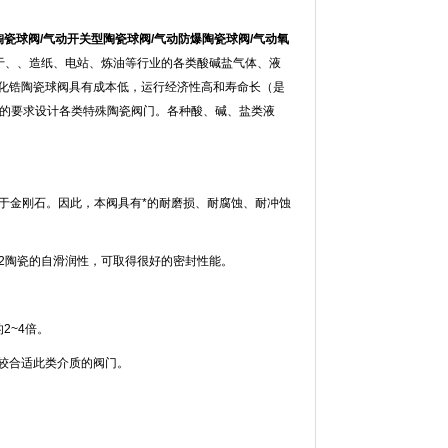
陶瓷球阀/气动开关型陶瓷球阀/气动防爆陶瓷球阀/气动氧
于、、造纸、电站、炼油等行业的各类酸碱盐气体、液
化锆陶瓷球阀具有成本低，运行经济性高和寿命长（是
户的要求设计各类特殊陶瓷阀门。各种酸、碱、盐类液
次于金刚石。因此，本阀具有*的耐磨损、耐腐蚀、耐冲蚀
02陶瓷的自滑润性，可取得很好的密封性能。
2~4倍。
较合适此类介质的阀门。