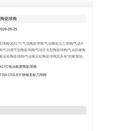
磨陶瓷球阀
26-05-25
球阀Q641TC气动陶瓷球阀/气动陶瓷法兰球阀/气动不
阀/气动调节型陶瓷球阀/气动开关型陶瓷球阀/气动防爆陶
动氧化锆陶瓷球阀/气动氧化铝陶瓷球阀其具有*的耐腐蚀、
磨损及耐冲蚀等显著特点。于、、造纸、电站、炼油等行
941TC电动耐磨陶瓷球阀
碱盐气体、液体、高温蒸汽和泥浆输送系统中。
Z73W-150LB不锈钢美标刀闸阀