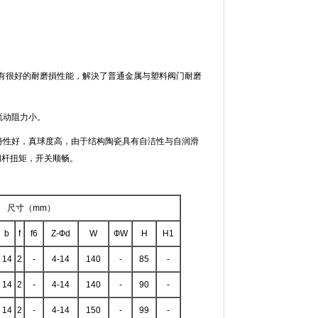
具有很好的耐磨損性能，解決了普通金属与塑料阀门耐磨
流动阻力小。
特性好，真球度高，由于结构陶瓷具有自洁性与自润滑
阀杆扭矩，开关顺畅。
尺寸（mm）
b
f
f6
Z-Фd
W
ФW
H
H1
14
2
-
4-14
140
-
85
-
14
2
-
4-14
140
-
90
-
14
2
-
4-14
150
-
99
-