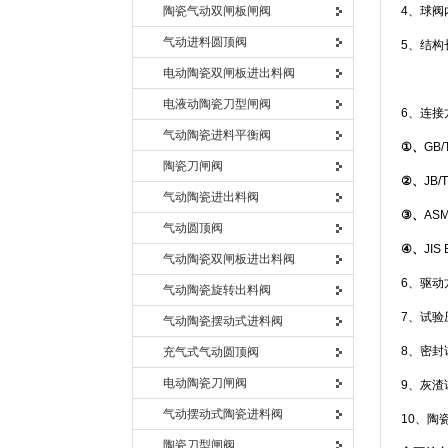
陶瓷气动双闸板闸阀
4、球阀
气动进料圆顶阀
5、结构
电动陶瓷双闸板进出料阀
ASM
电液动陶瓷刀型闸阀
6、连接
气动陶瓷进料平衡阀
①、
GB
陶瓷刀闸阀
②、
JB
气动陶瓷进出料阀
③、
ASM
气动圆顶阀
④、
JI
气动陶瓷双闸板进出料阀
6、驱动
气动陶瓷旋转出料阀
7、试验
气动陶瓷摆动式进料阀
8、密封
充气式气动圆顶阀
电动陶瓷刀闸阀
9、灰
气动摆动式陶瓷进料阀
10、陶
陶瓷刀型闸阀