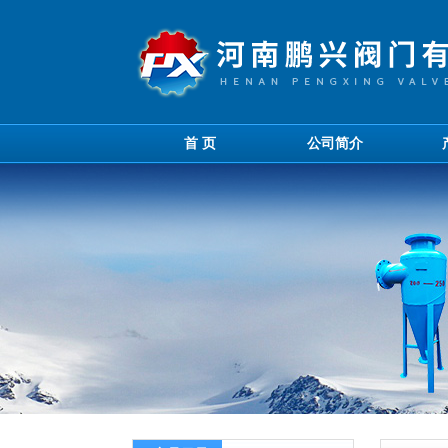
首 页
公司简介