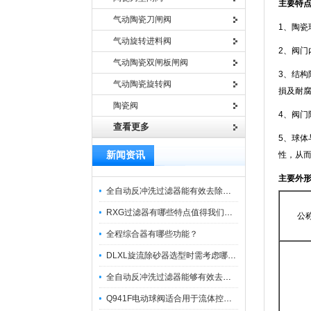
主要特
气动陶瓷刀闸阀
1、陶
气动旋转进料阀
2、阀
气动陶瓷双闸板闸阀
3、结构
气动陶瓷旋转阀
損及耐
陶瓷阀
4、阀
查看更多
5、球
新闻资讯
性，从
主要外
全自动反冲洗过滤器能有效去除过滤介质上的杂质
RXG过滤器有哪些特点值得我们选择？
公
全程综合器有哪些功能？
DLXL旋流除砂器选型时需考虑哪些因素？
全自动反冲洗过滤器能够有效去除不同粒径的固体杂
Q941F电动球阀适合用于流体控制需要迅速反应的场合