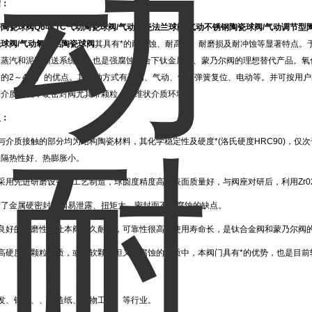
绍：
磨陶瓷球阀
Q641TC气动陶瓷球阀/气动陶瓷法兰球阀/气动不锈钢陶瓷球阀/气动调节型
球阀/气动氧化铝陶瓷球阀
其具有*的耐腐蚀、耐高温、耐磨损及耐冲蚀等显著特点。
温蒸汽和泥浆输送系统中。也是强腐蚀场合下钛金属阀、蒙乃尔阀的理想替代产品。氧
阀的2～4倍）的优点。其驱动方式有手动、气动、气动弹簧复位、电动等。并可按用
体介质环境，硬密封阀尤其带颗粒、纤维状介质环境。
点：
与介质接触的部分均为结构陶瓷材料，其化学稳定性及硬度*(洛氏硬度HRC90)，仅
且隔热性好、热膨胀小。
采用先进研磨设备及工艺制造，球圆度精度高，表面质量好，与阀座对研后，利用Zr
变了金属硬密封球阀易泄露、扭矩大、密封面不耐腐蚀的缺点。
良好的耐磨性，让本阀经久耐用，可靠性很高，使用寿命长，是钛合金阀和蒙乃尔阀的
于高硬度的颗粒介质，或有软颗粒但又有腐蚀的介质中，本阀门具有*的优势，也是目前
力发、钢铁、、、造纸、生物工程、等行业。