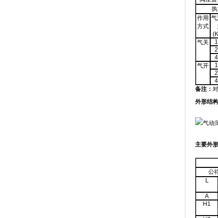
执
作用
气
方式
(
1
气关
2
4
1
气开
2
4
备注：
对
外形结
主要外
公
L
A
H1