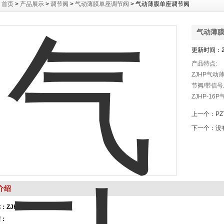
：
首页
>
产品展示
>
调节阀
>
气动薄膜单座调节阀
> 气动薄膜单座调节阀
气动薄
更新时间：20
产品特点:
ZJHP气动
节阀/带信号
ZJHP-16
调节阀ZJ
上一个：
P
精小型调节
下一个：没
便。
介绍
称：
ZJHP气动调节阀
绍：