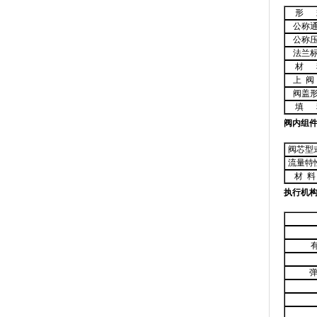
形 
公称
公称
法兰
材 
上 阀
阀盖
填 
阀内组
阀芯型
流量特
材
料
执行机