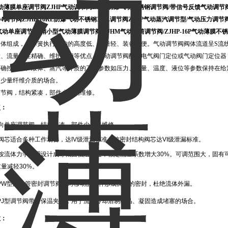
动薄膜单座调节阀
ZJHP气动调节阀ZJHP防爆气动不锈钢调节阀/带信号反馈气动调节阀/气
04调节阀ZJHP-16RL防爆气动不锈钢316L调节阀ZJHP气动蒸汽调节型/气动压力调
气动单座调节阀/精小型气动薄膜调节阀/ZJHM气动套筒调节阀/ZJHP-16P气动薄膜不
阀体组成，多弹簧执行机构的高度低、重量轻、装备简便。气动调节阀阀体流道呈S流
大、流量特性精确、维护方便等优点。气动调节阀配用电气阀门定位或气动阀门定位器
精确控气体、液体、蒸汽等介质的工艺参数如压力、流量、温度、液位等参数保持在给
含少量纤维介质的场合。
调节阀，结构紧凑，部件少、易维修。
点：
导向单座调节阀，结构紧凑，部件少，易维修。
阀芯适合多种工作场合，达IV级泄漏标准，软密封结构阀芯达VI级泄漏标准。
按流体力学原理设计成等截面低阻流道，额定流量系数增大30%。可调范围大，固有可
重量减轻30%。
HPW型波纹管密封调节阀，对移动的阀杆形成良好的密封，杜绝流体外漏。
HPJ型调节阀带有保温夹套，用于流体冷却后易结晶、凝固造成堵塞的场合。
数：