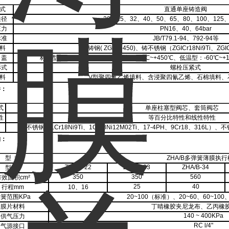
式
直通单座铸造阀
通径
20、25、32、40、50、65、80、100、125、
压力
PN16、40、64bar
标准
JB/T79.1-94、792-94等
料
铸钢( ZG230450)、铸不锈钢（ZGICr18Ni9Ti、ZGIC
 盖
标准型：-17℃~+230℃、散热型：230℃~+450℃、低温型：-60℃~+
形式
螺栓压紧式
料
V型聚四氟乙烯填料、含浸聚四氰乙烯、石棉填料、
件：
式
单座柱塞型阀芯、套筒阀芯
性
等百分比特性和线性特性
不锈钢（
1Cr18Ni9Ti、1Cr18Ni12M02Ti、17-4PH、9Cr18、
构：
型 式
ZHA/B多弹簧薄膜执
ZHA/B-22
ZHA/B-23
ZHA/B-34
型
号
350
350
560
有效面积
cm²
25
40
行程
mm
10、
16
弹簧范围
KPa
20~100（标准）、
20~60、60~100
膜片材料
丁晴橡胶夹尼龙布、乙丙橡
140 ~ 400KPa
供气压力
RC l/4"
气源接口