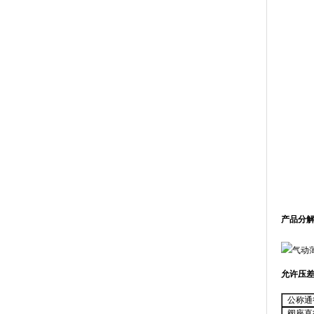
产品分解
允许压
公称通径
阀座直