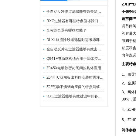
ZJHP
气
全自动反冲洗过滤器能有效去除过滤介质上的杂质
不锈钢3
调节阀/
RXG过滤器有哪些特点值得我们选择？
调节阀
全程综合器有哪些功能？
阀容量
DLXL旋流除砂器选型时需考虑哪些因素？
节阀于
粘度和
全自动反冲洗过滤器能够有效去除不同粒径的固体杂
向单座
Q941F电动球阀适合用于流体控制需要迅速反应的场合
主要特
Z945X电动软密封闸阀的具体应用
1、顶
Z644TC双闸板出料阀安装时需注意哪些事项？
2、金属
ZJF气动不锈钢角座阀的特点能够稳定地控制介质流量
3、阀体
RXG过滤器能够有效过滤中的各种杂质
30%，
4、ZJ
5、ZJ
阀体参