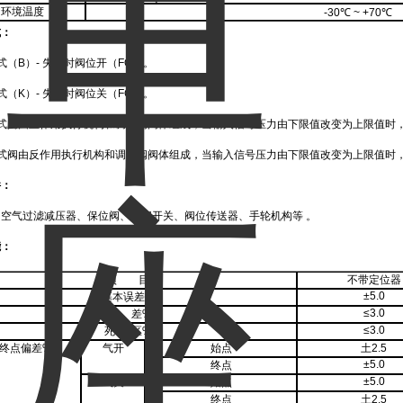
环境温度
-30℃ ~ +70℃
式：
式（B）- 失气时阀位开（FO）。
式（K）- 失气时阀位关（FC）。
关式阀由正作用执行机构和调节阀阀体组成，当输入信号压力由下限值改变为上限值时
开式阀由反作用执行机构和调节阀阀体组成，当输入信号压力由下限值改变为上限值时
件：
空气过滤减压器、保位阀、行程开关、阀位传送器、手轮机构等 。
能：
项
目
不带定位器
±5.0
基本误差
%
≤3.0
回
差%
≤3.0
死
区%
终点偏差
%
气开
始点
土
2.5
±5.0
终点
±5.0
气关
始点
终点
土
2.5