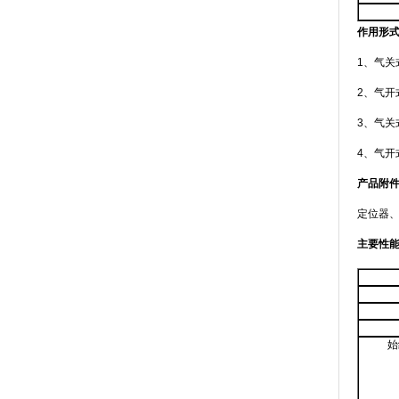
作用形
1、气关
2、气开
3、气
4、气
产品附
定位器、
主要性
始