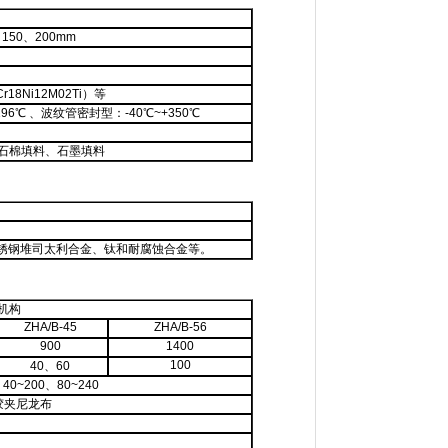
150、200mm
r18Ni12M02Ti）等
196℃ 、波纹管密封型：-40℃~+350℃
石棉填料、石墨填料
316L）、不锈钢堆司太利合金、钛和耐腐蚀合金等。
行机构
ZHA/B-45
ZHA/B-56
900
1400
100
40、
60
、40~200、80~240
胶夹尼龙布