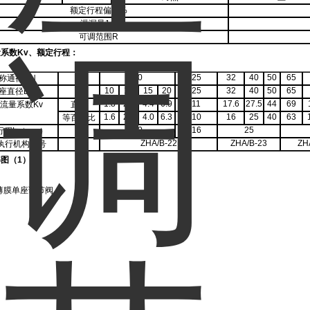
额定行程偏差
%
泄漏量
1/h
可调范围
R
系数Kv、额定行程：
20
25
32
40
50
65
称通径
DN
10
12
15
20
25
32
40
50
65
座直径
DN
1.8
2.8
4.4
6.9
11
17.6
27.5
44
69
流量系数
Kv
直线
1.6
2.5
4.0
6.3
10
16
25
40
63
等百分比
10
16
25
行程
L（mm）
ZHA/B-22
ZHA/B-23
ZH
执行机构型号
解图（
1）: