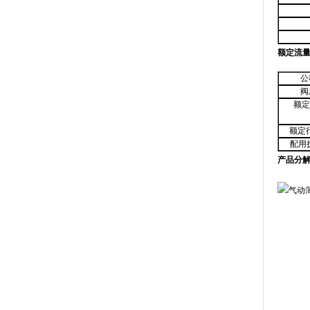
额定流量
公
阀
额定
额定
配用
产品分