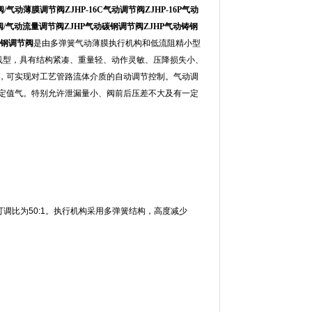
动薄膜调节阀ZJHP-16C气动调节阀ZJHP-16P气动
节阀/气动流量调节阀ZJHP气动碳钢调节阀ZJHP气动铸钢
锈钢调节阀
是由多弹簧气动薄膜执行机构和低流阻精小型
线型，具有结构紧凑、重量轻、动作灵敏、压降损失小、
，可实现对工艺管路流体介质的自动调节控制。气动调
定值气。特别允许泄漏量小、阀前后压差不大及有一定
调比为50:1。执行机构采用多弹簧结构，高度减少