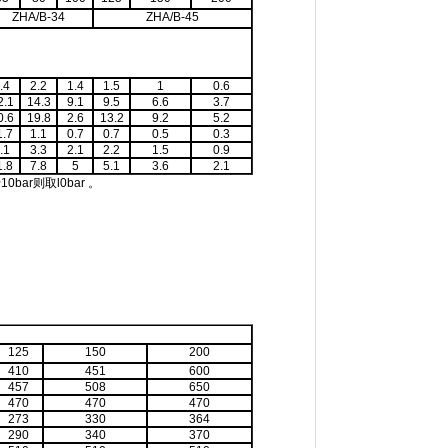
ZHA/B-34
ZHA/B-45
.4
2.2
1.4
1.5
1
0.6
2.1
14.3
9.1
9.5
6.6
3.7
0.6
19.8
2.6
13.2
9.2
5.2
1.7
1.1
0.7
0.7
0.5
0.3
.1
3.3
2.1
2.2
1.5
0.9
1.8
7.8
5
5.1
3.6
2.1
ar则取l0bar 。
125
150
200
410
451
600
457
508
650
470
470
470
273
330
364
290
340
370