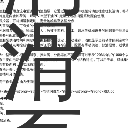
脂泵
述：
动油脂泵是用直流电源驱动的油脂泵，它通过直流电机和机械传动使柱塞往复运动，将
特点是内含卸荷阀，可与SJM型干油PDI定量注油器润滑系统配合使用。
过程控器，可将润滑脂定时、定量地输送至各润滑点。
泵内置溢流阀，可有效的保护润滑系统。
系列润滑泵体积小、输出流量大，故被于塑料、轻工、锻压等机械设备的间隙集中润滑
需要可配置低油位报警开关。
动油脂泵供油时间和间歇时间由触摸按钮设定，自动储存，动能显示当前动作的剩余时
泵马达无触点可控硅驱动，可保证系统长寿命运行，配置有手动供油、缺油报警、过载
点：
大中型设备，根据润滑泵、换向阀、分配器的不同选择可对半径120M以内的1000个
泵系主要由电动干油泵、油桶和提升机构组成，具有*的结构特点，可以用于单、双线
具有换向阀，可实现自动换向。
微动开关，可实现低液位报警。
油桶可分体安装。
高空作业，加油方便而快捷。
配件有：
塞副。
力表。
阀 。
动加油枪。