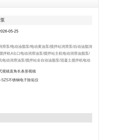
滑泵
26-05-25
润滑泵/电动油脂泵/电动黄油泵/搅拌站润滑泵/自动油脂润
站搅拌机4出口电动润滑油泵/搅拌站主机电动润滑油脂泵/
机电动润滑油泵/搅拌站全自动油脂泵/混凝土搅拌机电动
利用直流电源或交流电源驱动的油脂泵，递进式润滑系
式视镜直角长条形视镜
是输出压力高，并有3个出油口供选择。
A-SZS不锈钢电子除垢仪