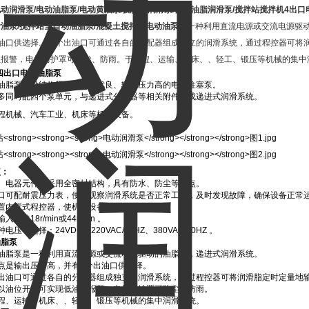
电动润滑泵
/
电动油脂泵
/
电动黄油泵
/
搅拌站润滑泵
/
自动油脂润滑泵
/
搅拌站搅拌机
4
出口
滑油泵
/
搅拌站全自动油脂泵
/
混凝土搅拌机电动油泵
是一种利用直流电源或交流电源驱
出油口供选择。每个出油口可通过各自的分配器组成独立的润滑系统，通过程控器可将
位报警，电机防护罩可防尘、防雨。于工程、运输、机床、、轻工、锻压等机械的集中
四出口电动油脂泵
动油脂泵是种结构紧凑、性能优良、输出压力高的电动柱塞泵。
最多同时配四个泵单元，与递进式分配器等相关附件组成递进式润滑系统。
工程机械、汽车工业、机床等机械设备。
点：
机、电器元件都采用全密封结构，具有防水、防尘等优点。
油口可配耐震压力表，便于观察润滑系统是否正常工作，及时发现故障，确保设备正常
配置内置式程控器，使机械设备完成全部控制。
入转速18r/min或44r/min 。
电压可选择：24VDC、220VAC/50HZ、380VAC/50HZ 。
油脂泵
动油脂泵是一种利用直流电源或交流电源驱动的油脂泵，递进式润滑系统。
点是输出压力高，并有3个出油口供选择。
个出油口可通过各自的分配器组成独立的润滑系统，通过程控器可将润滑脂定时定量地
配以油位开关可实现低油位报警，电机防护罩可防尘、防雨。
工程、运输、机床、、轻工、锻压等机械的集中润滑系统。