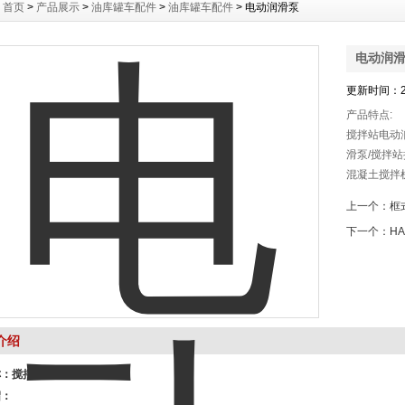
：
首页
>
产品展示
>
油库罐车配件
>
油库罐车配件
> 电动润滑泵
电动润
更新时间：20
产品特点:
搅拌站电动
滑泵/搅拌
混凝土搅拌
油泵是一种
上一个：
框
统。其特点
下一个：
H
介绍
称：
搅拌站电动油脂润滑泵
绍：