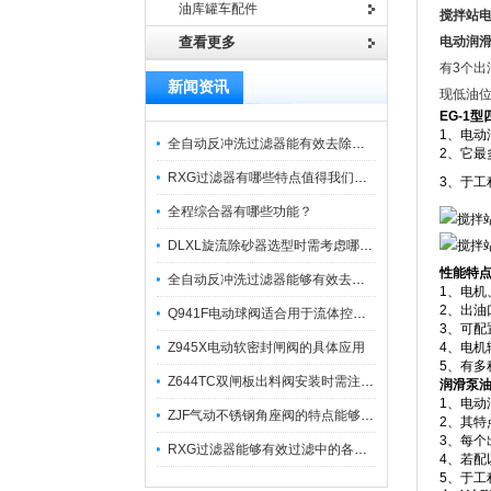
油库罐车配件
搅拌站
查看更多
电动润
有3个
新闻资讯
现低油
EG-1
型
1、电
全自动反冲洗过滤器能有效去除过滤介质上的杂质
2、它
RXG过滤器有哪些特点值得我们选择？
3、于
全程综合器有哪些功能？
DLXL旋流除砂器选型时需考虑哪些因素？
性能特
全自动反冲洗过滤器能够有效去除不同粒径的固体杂
1、电
2、出
Q941F电动球阀适合用于流体控制需要迅速反应的场合
3、可
Z945X电动软密封闸阀的具体应用
4、电机输
5、有多种
Z644TC双闸板出料阀安装时需注意哪些事项？
润滑泵
1、电
ZJF气动不锈钢角座阀的特点能够稳定地控制介质流量
2、其特
3、每
RXG过滤器能够有效过滤中的各种杂质
4、若
5、于