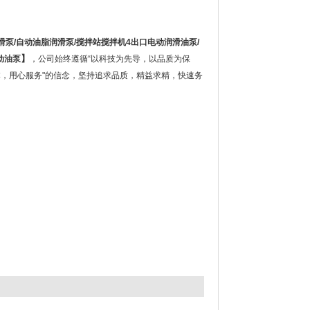
滑泵
/
自动油脂润滑泵
/
搅拌站搅拌机
4
出口电动润滑油泵
/
】
动油泵
，公司始终遵循“以科技为先导，以品质为保
本，用心服务"的信念，坚持追求品质，精益求精，快速务