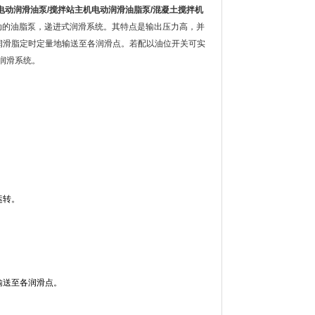
电动润滑油泵
/
搅拌站主机电动润滑油脂泵
/
混凝土搅拌机
动的油脂泵，递进式润滑系统。其特点是输出压力高，并
润滑脂定时定量地输送至各润滑点。若配以油位开关可实
润滑系统。
运转。
输送至各润滑点。