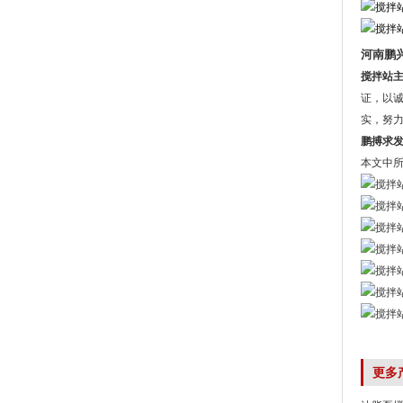
河南鹏
搅拌站
证，以诚
实，努
鹏搏求
本文中
更多