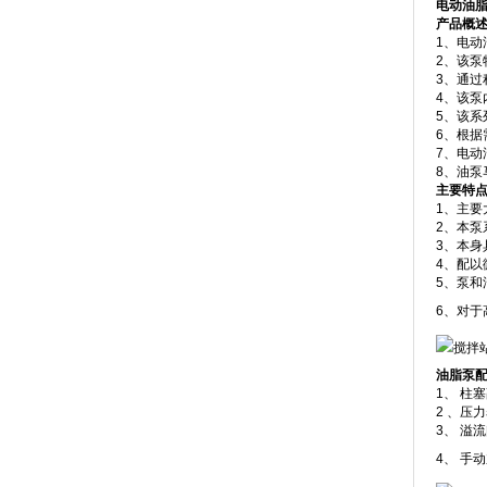
电动油
产品概
1、电
2、该泵
3、通
4、该
5、该
6、根据
7、电
8、油
主要特
1、主要
2、本
3、本身
4、配以
5、泵和
6、对于
油脂泵
1、 柱
2 、压
3、 溢流
4、 手