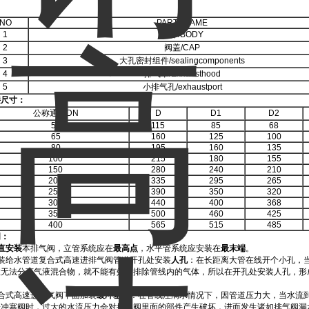
：
NO
PARTSNAME
1
阀体/BODY
2
阀盖/CAP
3
大孔密封组件/sealingcomponents
4
排气罩/Exhausthood
5
小排气孔/exhaustport
接尺寸：
公称通径DN
D
D1
D2
50
115
85
68
65
160
125
100
80
195
160
135
100
215
180
155
150
280
240
210
200
335
295
265
250
390
350
320
300
440
400
368
350
500
460
425
400
565
515
485
明：
直安装
本排气阀，立管系统应在
最高点
，水平管系统应安装在
最末端
。
安装给水管道复合式高速进排气阀管道开孔处安装
人孔
：在长距离大管在线开个小孔，
故无法分离气液混合物，就不能有效的排除管线内的气体，所以在开孔处安装人孔，形
合式高速进排气阀下面加装
缓冲塞阀
：在管线注满水情况下，因管道压力大，当水流
缓冲塞阀时，过大的水流压力会对排气阀里面的部件产生破坏，进而发生诸如排气阀漏