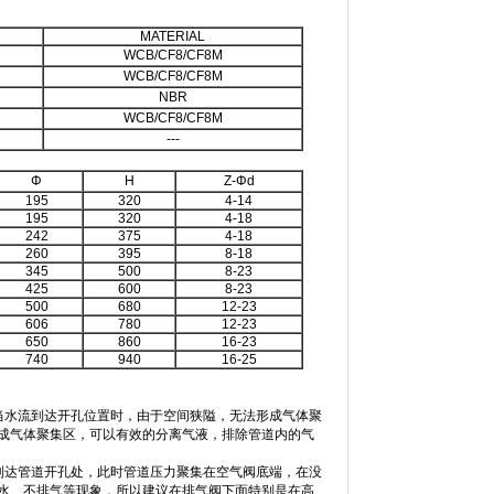
MATERIAL
WCB/CF8/CF8M
WCB/CF8/CF8M
NBR
WCB/CF8/CF8M
---
Φ
H
Z-Φd
195
320
4-14
195
320
4-18
242
375
4-18
260
395
8-18
345
500
8-23
425
600
8-23
500
680
12-23
606
780
12-23
650
860
16-23
740
940
16-25
当水流到达开孔位置时，由于空间狭隘，无法形成气体聚
成气体聚集区，可以有效的分离气液，排除管道内的气
到达管道开孔处，此时管道压力聚集在空气阀底端，在没
水、不排气等现象，所以建议在排气阀下面特别是在高