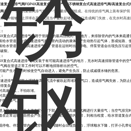
高速复合式排气阀
FGP4X
高速复合式进排气阀
/
不锈钢复合式高速进排气阀
/
高速复合式
气阀
是由一个大的复合式排气阀加一个微量排气阀组成。在传统的排气阀上装有保护筒，
项目当中能够防止浮球在高速气流当中被吹起堵塞排气口造成阀门失效，在充水时高速
气。
性：
P4X复合式高速进排气阀用于管路上的最高点或闭气的地方，来排除管内的气体来疏通
不装给水管道复合式高速进排气阀，管内流动的液体会产生动热引起气体，形成短路、
不装给水管道复合式高速进排气阀，管道在运转时出现停电、停泵管道会出现负压引起
或破裂。
途：
P4X复合式高速进排气阀安装于有可能高速进排气的地方，充水时高速排除管道中的
排气阀在管道正常工作时可以不断地排除析出的空气。
有可能产生水锤的时候使空气自动进入，避免产生负压，防止或减缓水锤的危害。
点：
高速进排气阀可防止浮球在高速气流中被吹起而堵塞排气口，造成排气阀失效，为防止
变得复杂。
时高速排气，不怕吹堵。
时高速吸气。
下微量排气。
理：
水进入管道时，塞头会停在定位架下部，复合式高速排气阀进行大量排气；当空气排完
管道在正常运转时自然会产生少量气体会聚集到管内上部，到相当程度，给水管道复合
出现停电、停泵，管内水流空时，管内随时会出现负压力，浮球顺水下隆，打开小孔带