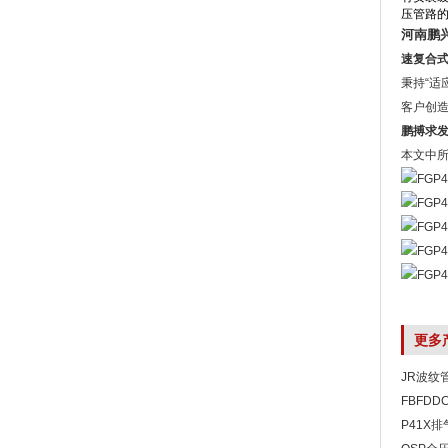
压管路
河南鹏
速复合
秉持“适
客户创
鹏搏求
本文中
更多
JR波纹
FBFD
P41X