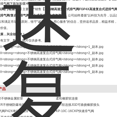
的排气阀下面加装缓冲塞阀。
兴阀门有限公司
【
主要生产销售
不锈钢高速复合式排气阀
FGP4X
高速复合式进排气
】
式排气阀
/
复合式排气阀
/
复合式高速动力空气阀
，公司始终遵循“以科技为先导，以品
应和满足市场"的原则，恪守“诚信为本，用心服务"的信念，坚持追求品质，精益求
造价值。
发展，兴业创未来！
所有文字、数据、图片仅供参考。
产品
管不锈钢金属软管
柔性橡胶软连接
DCR不锈钢防爆地漏
KXT软连接JGD可曲挠橡胶接头
排气阀P42X单口快速排气阀
KP-10C-16CKP快速排气阀