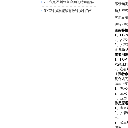
ZJF气动不锈钢角座阀的特点能够稳定地控制介质流量
不锈钢
RXG过滤器能够有效过滤中的各种杂质
动力空
应用在
进行排
主要特
1、FG
2、如
3、如
道振动
主要用
1、FG
式高速
2、在
主要特
复合式
结构上
1、充水
2、放水
3、压力
作用原
1、当
2、如
出。
3、如
使用。