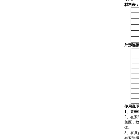
材料表
外形连
使用说
1、要
垂
2、在
集区，
体。
3、在复
有安装