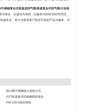
阀
/
不锈钢复合式高速进排气阀
/
高速复合式排气阀
/
大体高
质为保证，以诚信为准则，以服务为目标"的经营理念，
精，快速务实，努力为新老客户提供可靠的产品与服务，为
阻火网不锈钢阻火器阻火芯
KXT软连接JGD级橡胶软接头
PW-100-5洒水喷枪