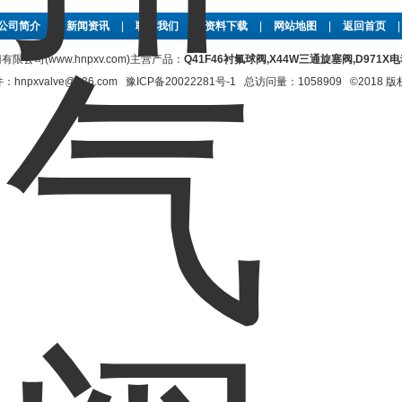
公司简介
|
新闻资讯
|
联系我们
|
资料下载
|
网站地图
|
返回首页
限公司(www.hnpxv.com)主营产品：
Q41F46衬氟球阀,X44W三通旋塞阀,D971
xvalve@126.com
豫ICP备20022281号-1
总访问量：1058909 ©2018