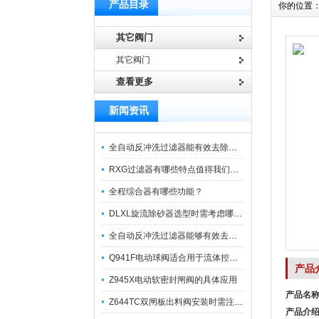
产品目录
你的位置
其它阀门
其它阀门
查看更多
新闻资讯
全自动反冲洗过滤器能有效去除过滤介质上的杂质
RXG过滤器有哪些特点值得我们选择？
全程综合器有哪些功能？
DLXL旋流除砂器选型时需考虑哪些因素？
全自动反冲洗过滤器能够有效去除不同粒径的固体杂
Q941F电动球阀适合用于流体控制需要迅速反应的场合
产品
Z945X电动软密封闸阀的具体应用
产品名
Z644TC双闸板出料阀安装时需注意哪些事项？
产品介