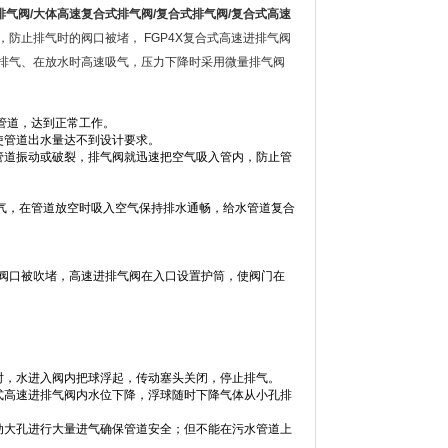
排气阀
/
大体高速复合式排气阀
/
复合式排气阀
/
复合式高速
防止排气时的阀口被堵， FGP4X复合式高速进排气阀
排气、在放水时高速吸气，压力下降时采用微量排气阀
管道，达到正常工作。
使管道出水量达不到设计要求。
管道振动或破裂，排气阀就迅速把空气吸入管内，防止管
空气，在管道放空时吸入空气保持排水通畅，给水管道复合
阀口被吹堵，高速进排气阀在入口设置护筒，使阀门在
时，水进入阀内把球浮起，传动塞头关闭，停止排气。
式高速进排气阀内水位下降，浮球随时下降气体从小孔排
动大孔进行大量进气确保管道安全；但不能在污水管道上