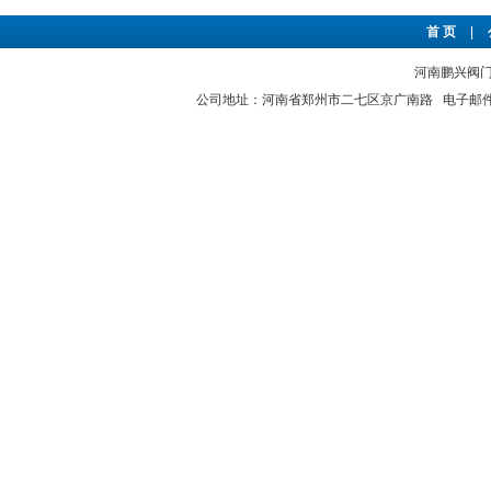
首 页
|
河南鹏兴阀门有
公司地址：河南省郑州市二七区京广南路 电子邮件：hnp