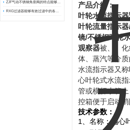
ZJF气动不锈钢角座阀的特点能够稳定地控制介质流量
产品介绍：
RXG过滤器能够有效过滤中的各种杂质
叶轮水流指示器
叶轮流量指示器
镜
/
不锈钢叶轮
观察器
被、、化
体、蒸汽等介质
水流指示器又称
心叶轮式水流指
管或横杆水管上
控箱便于启动消
技术参数：
1、名称：偏心