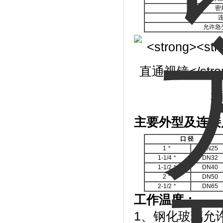
密
允许急
主要外型及连接
口
径
1＂
DN25
1-1/4＂
DN32
1-1/2＂
DN40
2＂
DN50
2-1/2＂
DN65
工作温度：
1、钢化玻璃允许