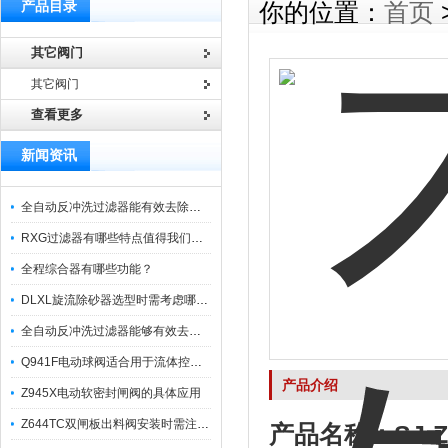
产品目录
你的位置：
首页
其它阀门
其它阀门
查看更多
新闻资讯
全自动反冲洗过滤器能有效去除过滤介质上的杂质
RXG过滤器有哪些特点值得我们选择？
全程综合器有哪些功能？
DLXL旋流除砂器选型时需考虑哪些因素？
全自动反冲洗过滤器能够有效去除不同粒径的固体杂
Q941F电动球阀适合用于流体控制需要迅速反应的场合
产品介绍
Z945X电动软密封闸阀的具体应用
Z644TC双闸板出料阀安装时需注意哪些事项？
产品名称：
SJ