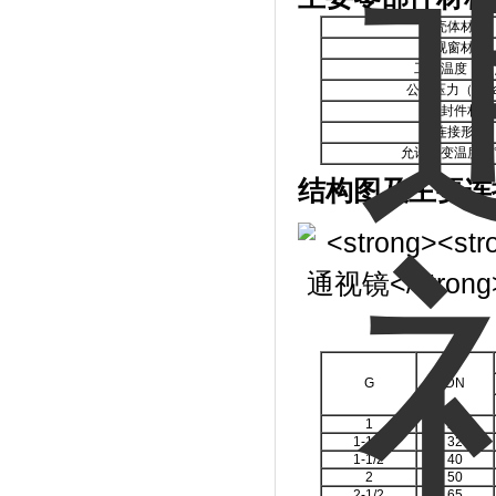
壳体材质
视窗材料
工作温度（℃
公称压力（MP
密封件材质
连接形式
允许急变温度（
结构图及主要连
G
DN
1
25
1-1/4
32
1-1/2
40
2
50
2-1/2
65