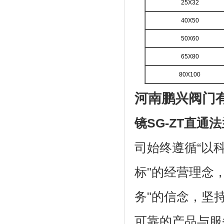
25X32
40X50
50X60
65X80
80X100
河南鹏兴阀门
镜
SG-ZT
直通法
司始终遵循“以
标"的经营理念
务"的信念，坚
可靠的产品与服