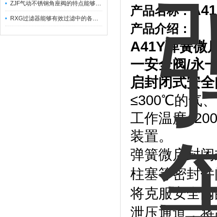
ZJF气动不锈钢角座阀的特点能够稳定地控制介质流量
A4
产品名称：
RXG过滤器能够有效过滤中的各种杂质
产品介绍：
A41Y
弹簧微
一安全阀
/
永
启封闭式安全
≤300℃的气
工作温度≤2
装置。
弹簧微启封闭
柱塞等密封件
将克服安全阀
泄压通道，将