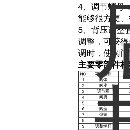
4、调节螺母
能够很方便、
5、背压调整
调整，可获得
调时，使阀门
主要零部件材
零件名称
NO
阀体
1
阀座
2
调节圈
3
阀瓣
4
导向套
5
阀盖
6
弹簧
7
阀杆
8
调整螺杆
9