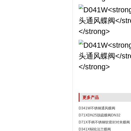
更多产品
D341W不锈钢通风蝶阀
D71XDN25脱硫蝶阀DN32
D71X手柄不锈钢软密封对夹蝶阀
D341X蜗轮法兰蝶阀