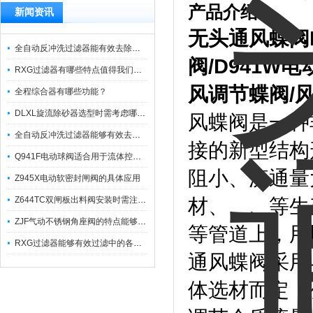
产品介绍：
新闻资讯
无头通风蝶阀
全自动反冲洗过滤器能有效去除过滤介质上的杂质
阀
/D941W
电
RXG过滤器有哪些特点值得我们选择？
风调节蝶阀
/
全程综合器有哪些功能？
DLXL旋流除砂器选型时需考虑哪些因素？
风蝶阀是一种
全自动反冲洗过滤器能够有效去除不同粒径的固体杂
接的新型结构
Q941F电动球阀适合用于流体控制需要迅速反应的场合
阻小、流通量
Z945X电动软密封闸阀的具体应用
Z644TC双闸板出料阀安装时需注意哪些事项？
材、、、等生
ZJF气动不锈钢角座阀的特点能够稳定地控制介质流量
等管道上，用
RXG过滤器能够有效过滤中的各种杂质
通风蝶阀采用
体选材而定，