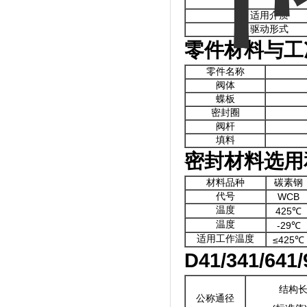
适用介质
驱动形式
零件材料与工
零件名称
阀体
蝶板
密封圈
阀杆
填料
密封材料选用
材料品种
碳素钢
代号
WCB
温度
425℃
温度
-29℃
适用工作温度
≤425℃
D41/341/641/
结构
公称通径