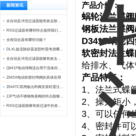
产品介绍：
新闻资讯
蜗轮法兰蝶阀
全自动反冲洗过滤器能有效去除过滤介质上的杂质
钢板法兰蝶阀
RXG过滤器有哪些特点值得我们选择？
D341F
蜗轮四
全程综合器有哪些功能？
DLXL旋流除砂器选型时需考虑哪些因素？
软密封法兰蝶
全自动反冲洗过滤器能够有效去除不同粒径的固体杂
给排水、气体
Q941F电动球阀适合用于流体控制需要迅速反应的场合
产品特点：
Z945X电动软密封闸阀的具体应用
Z644TC双闸板出料阀安装时需注意哪些事项？
1、法兰式蝶
ZJF气动不锈钢角座阀的特点能够稳定地控制介质流量
2、操力矩小
RXG过滤器能够有效过滤中的各种杂质
3、可以任何
4、密封件可