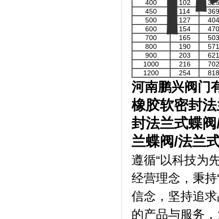
400
102
32
450
114
36
500
127
40
600
154
47
700
165
50
800
190
57
900
203
62
1000
216
70
1200
254
81
河南鹏兴阀门
橡胶软密封法
封法兰式蝶阀
兰蝶阀
/
法兰
遵循“以科技为
经营理念，秉持
信念，坚持追求
的产品与服务，