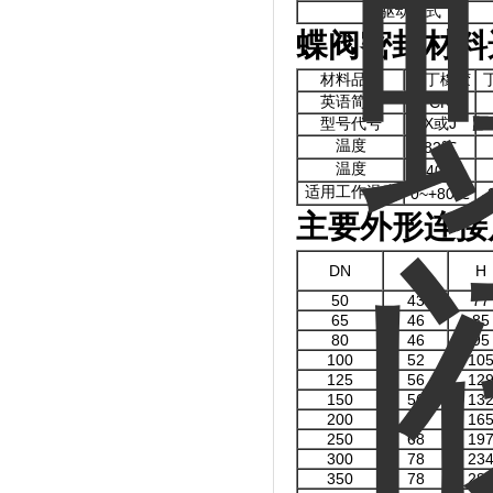
驱动方式
蝶阀密封材料
材料品种
氯丁橡胶
英语简称
CR
型号代号
X或J
温度
82℃
温度
-40℃
适用工作温度
0~+80℃
-
主要外形连接
DN
L
H
50
43
77
65
46
85
80
46
95
100
52
10
125
56
12
150
56
13
200
60
16
250
68
19
300
78
23
350
78
28