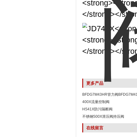
更多产品
BFDG7M43HR管力阀BFDG7M
阀
400X流量控制阀
HS41X防污隔断阀
不锈钢500X泄压阀持压阀
在线留言