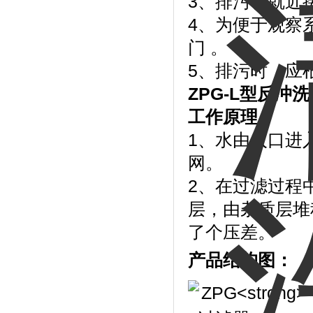
3、排污管就近
4、为便于观察
门 。
5、排污时，应根
ZPG-L
型反冲
工作原理：
1、水由入口进
网。
2、在过滤过程
层，由杂质层堆
了个压差。
产品结构图：