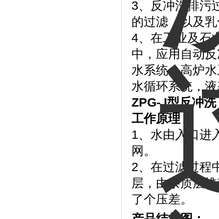
3、反冲洗排污
的过滤，以及乳
4、在工业及石
中，应用自动反
水系统、高炉水
水循环系统，液
ZPG- I
型反冲
工作原理：
1、水由入口进
网。
2、在过滤过程
层，由杂质层堆
了个压差。
产品结构图：