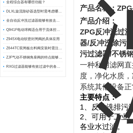
全程综合器有哪些功能？
产品名称：
ZP
DLXL旋流除砂器选型时需考虑哪些因素？
产品介绍：
全自动反冲洗过滤器能够有效去除不同粒径的固体杂
Q941F电动球阀适合用于流体控制需要迅速反应的场合
ZPG
反冲洗过滤
Z945X电动软密封闸阀的具体应用
器
/
反冲洗除污
Z644TC双闸板出料阀安装时需注意哪些事项？
污过滤器
/
不锈
ZJF气动不锈钢角座阀的特点能够稳定地控制介质流量
一种利用滤网直
RXG过滤器能够有效过滤中的各种杂质
度，净化水质，
系统其他设备正
主要特点：
1、反冲洗排污
2、可用于工业
各业水过滤。