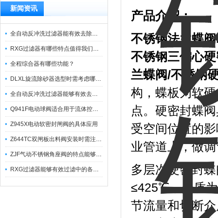
新闻资讯
产品介绍：
全自动反冲洗过滤器能有效去除过滤介质上的杂质
不锈钢法兰蝶阀
RXG过滤器有哪些特点值得我们选择？
不锈钢三偏心硬
全程综合器有哪些功能？
兰蝶阀/不锈钢
DLXL旋流除砂器选型时需考虑哪些因素？
构，蝶板为软硬
全自动反冲洗过滤器能够有效去除不同粒径的固体杂
点。硬密封蝶阀
Q941F电动球阀适合用于流体控制需要迅速反应的场合
Z945X电动软密封闸阀的具体应用
受空间位置的影
Z644TC双闸板出料阀安装时需注意哪些事项？
业管道上，做调
ZJF气动不锈钢角座阀的特点能够稳定地控制介质流量
多层次硬密封蝶
RXG过滤器能够有效过滤中的各种杂质
≤425℃，介
节流量和切断介