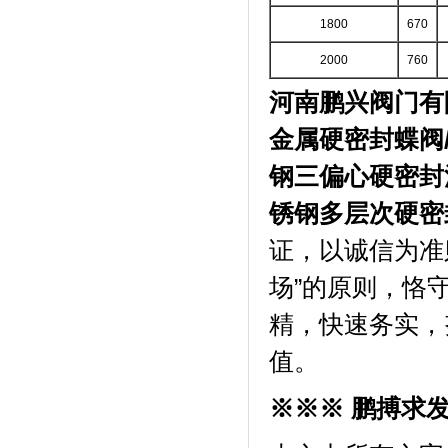
1800
670
2000
760
河南鹏兴阀门有
金属硬密封蝶阀
钢三偏心硬密封
锈钢多层次硬密
证，以诚信为准
场”的原则，恪
精，快速务实，
值。
※※※ 鹏搏求