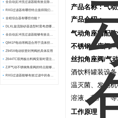
全自动反冲洗过滤器能有效去除过滤介质上的杂质
产品名称：气动
RXG过滤器有哪些特点值得我们选择？
产品介绍：
全程综合器有哪些功能？
DLXL旋流除砂器选型时需考虑哪些因素？
气动角座阀配防
全自动反冲洗过滤器能够有效去除不同粒径的固体杂
Q941F电动球阀适合用于流体控制需要迅速反应的场合
不锈钢角座阀/
Z945X电动软密封闸阀的具体应用
丝扣角座阀/气
Z644TC双闸板出料阀安装时需注意哪些事项？
ZJF气动不锈钢角座阀的特点能够稳定地控制介质流量
酒饮料罐装设备
RXG过滤器能够有效过滤中的各种杂质
温灭菌、发泡机
溶液、蒸汽、等
工作原理：