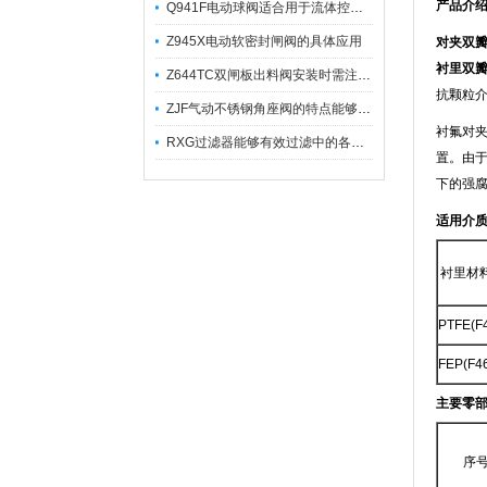
产品介
Q941F电动球阀适合用于流体控制需要迅速反应的场合
Z945X电动软密封闸阀的具体应用
对夹双
衬里双
Z644TC双闸板出料阀安装时需注意哪些事项？
抗颗粒介
ZJF气动不锈钢角座阀的特点能够稳定地控制介质流量
衬氟对
RXG过滤器能够有效过滤中的各种杂质
置。由
下的强腐
适用介
衬里材
PTFE(F
FEP(F4
主要零
序