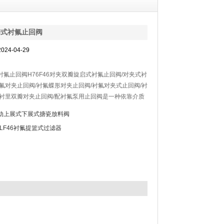
瓣式衬氟止回阀
24-04-29
衬氟止回阀H76F46对夹双瓣旋启式衬氟止回阀/对夹式衬
衬氟对夹止回阀/衬氟蝶形对夹止回阀/衬氟对夹式止回阀/衬
全衬里双瓣对夹止回阀/配衬氟泵用止回阀是一种依靠介质
而自动启闭阀瓣用来阻止介质逆向流动的自动阀门。具有
动上展式下展式搪瓷放料阀
，耐腐蚀性和抗颗粒介质性，密封性能可靠。各类具有强
BLF46衬氟提篮式过滤器
工业管路系统中做启闭装置。