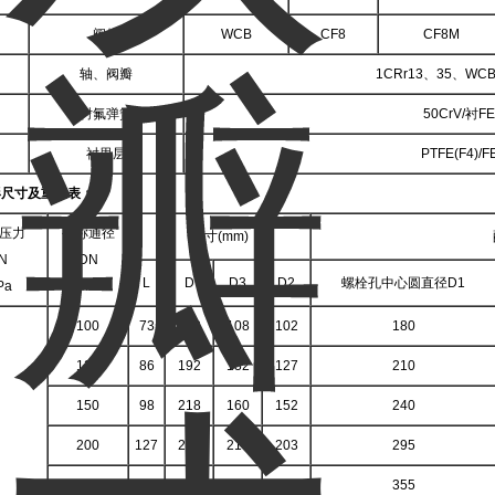
阀体
WCB
CF8
CF8M
轴、阀瓣
1CRr13、35、WC
衬氟弹簧
50CrV/衬FE
衬里层
PTFE(F4)/F
形尺寸及重量表：
压力
公称通径
尺寸(mm)
N
DN
L
D
D3
D2
螺栓孔中心圆直径D1
Pa
mm
100
73
162
108
102
180
125
86
192
132
127
210
150
98
218
160
152
240
200
127
273
210
203
295
250
146
329
266
254
355