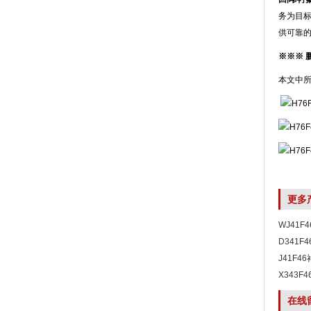
务为目标
供可靠
※※※ 
本文中
更多
WJ41
D341F
J41F4
X343F
在线