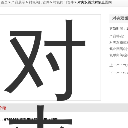
：
首页
>
产品展示
>
衬氟阀门管件
>
衬氟阀门管件
> 对夹双瓣式衬氟止回阀
对夹双
更新时间：20
产品特点:
对夹双瓣式
氟止回阀/
氟单向阀/
本身的流动
上一个：
气
良好的特性
下一个：
S
腐蚀介质的
介绍
：H76F46对夹双瓣
旋启
式衬氟止回阀