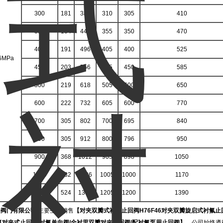
300
181
384
310
305
410
350
184
444
355
350
470
400
191
496
405
400
525
6MPa
450
203
556
455
450
585
500
219
618
505
500
650
600
222
732
605
600
770
700
305
802
700
695
840
800
305
912
800
796
950
900
368
1012
903
898
1050
1000
432
1126
1005
1000
1170
1200
524
1340
1205
1200
1390
兴阀门有限公司
主要生产销售
【
对夹双瓣式衬氟止回阀
H76F46
对夹双瓣旋启式衬氟止
氟对夹式止回阀
/
衬氟单向阀
/
全衬里双瓣对夹止回阀
/
配衬氟泵用止回阀】
，公司始终遵