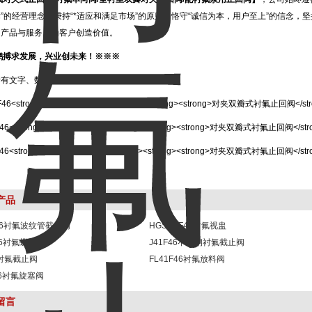
”的经营理念，秉持“*适应和满足市场”的原则，恪守“诚信为本，用户至上”的信念
的产品与服务，为客户创造价值。
鹏搏求发展，兴业创未来！※※※
所有文字、数据、图片仅供参考。
产品
F46衬氟波纹管截止阀
HGSO7F46衬氟视盅
46衬氟蝶阀
J41F46不锈钢衬氟截止阀
6衬氟截止阀
FL41F46衬氟放料阀
46衬氟旋塞阀
留言