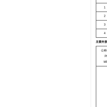
1
2
3
4
主要外
公称
P
M