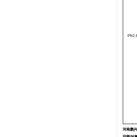
PN1.
河南鹏
回阀
/
衬