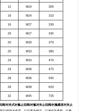
12
M24
305
16
M24
310
16
M27
330
20
M27
345
20
M30
370
20
M33
380
24
M33
470
24
M36
475
28
M36
545
28
M39
620
32
M45
735
回阀
/
对夹式衬氟止回阀
/
衬氟对夹止回阀
/
衬氟蝶形对夹止
循“以科技为先导，以品质为保证，以诚信为准则，以服