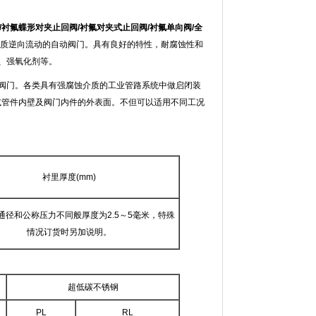
/
衬氟蝶形对夹止回阀
/
衬氟对夹式止回阀
/
衬氟单向阀
/
全
质逆向流动的自动阀门。具有良好的特性，耐腐蚀性和
酸、强氧化剂等。
阀门。各类具有强腐蚀介质的工业管路系统中做启闭装
或管件内壁及阀门内件的外表面。不但可以适用不同工况
。
衬里厚度(mm)
通径和公称压力不同般厚度为2.5～5毫米，特殊
情况订货时另加说明。
超低碳不锈钢
PL
RL