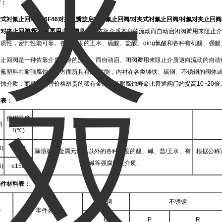
绍：
瓣式衬氟止回阀
H76F46
对夹双瓣旋启式衬氟止回阀
/
对夹式衬氟止回阀
/
衬氟对夹止回阀
瓣对夹止回阀
/
配衬氟泵用止回阀
是一种依靠介质本身的流动而自动启闭阀瓣用来阻止介
质性，密封性能可靠。各种浓度的王水、硫酸、盐酸、qing氟酸和各种有机酸、强
夹止回阀是一种依靠介质本身的流动，而自动启、闭阀瓣用来阻止介质逆向流动的自动
于氟塑料在耐强腐蚀介质方面所具有的*性能，内衬在各类铸铁、碳钢、不锈钢的阀体
蚀介质，而且可代替价格昂贵的稀有金属，其耐腐蚀寿命比普通阀门约提高10~20倍
质表：
使用温度
料
适用介质
T(℃)
4)
≤180
除溶融碱金属元素氟以外的各种浓度的酸、碱、盐/王水、有
根据公称
机碱等强腐蚀性介质。
6)
≤150
部件材料表：
碳钢
不锈钢
号
零件名称
C
P
R