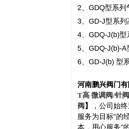
2、GDQ型系列
3、GD-J型系
4、GDQ-J(
5、GDQ-J(b
6、GD-J(b)
河南鹏兴阀门有
T高 微调阀/针阀
阀
】
，
公司始终
服务为目标"的
本，用心服务"