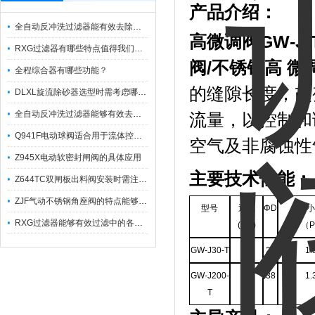
产品介绍：
全自动反冲洗过滤器能有效去除过滤介质上的杂质
高
微调阀
GW-J
RXG过滤器有哪些特点值得我们选择？
阀/不锈钢高 微
全程综合器有哪些功能？
的缝隙长度，改
DLXL旋流除砂器选型时需考虑哪些因素？
全自动反冲洗过滤器能够有效去除不同粒径的固体杂
流量，以控制和
Q941F电动球阀适合用于流体控制需要迅速反应的场合
空气及非腐蚀性
Z945X电动软密封闸阀的具体应用
主要技术性能：
Z644TC双闸板出料阀安装时需注意哪些事项？
ZJF气动不锈钢角座阀的特点能够稳定地控制介质流量
型号
通径
ΦD
zu
RXG过滤器能够有效过滤中的各种杂质
(DN)
（P
GW-J30-T
0.8
22
1.
GW-J200-
2
38
1.
T