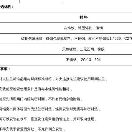
可选材料：
材 料
灰铸铁、球墨铸铁、碳钢
碳钢包覆橡胶、碳钢包覆氟塑料、不锈钢、双相不锈钢板1.4529、C276 
天然橡胶、三元乙丙、橡胶
不锈钢、 2Cr13、304
意事项：
对夹法兰标准必须与蝶阀标准相符，对夹连接法兰建议使用蝶阀法兰 。
安装前应检查使用条件是否与本蝶阀性能相符 。
前应先清理阀门内腔与密封面，不许有污物杂物附着 。
两端突出阀体端面作为法兰密封垫，蝶阀安装时无需再加密封垫 。
阀可以安装在水平、垂直及任意角度的管道上，并可双向使用 。
不得安装于管道拐角处，不允许倒立安装 。