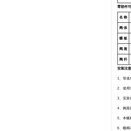
零部件
名 称
阀 体
蝶 板
阀 座
阀 杆
安装注
1、管道
2、使用
3、安装
4、阀座
5、本蝶
6、蝶阀