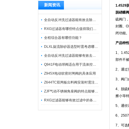
新闻资讯
1.452
脱硝蝶阀1
硫阀门，
全自动反冲洗过滤器能有效去除过滤介质上的杂质
封圈、
RXG过滤器有哪些特点值得我们选择？
闭功能
全程综合器有哪些功能？
产品特
DLXL旋流除砂器选型时需考虑哪些因素？
1、1.
全自动反冲洗过滤器能够有效去除不同粒径的固体杂
部件不
Q941F电动球阀适合用于流体控制需要迅速反应的场合
2、通
Z945X电动软密封闸阀的具体应用
3、阀
Z644TC双闸板出料阀安装时需注意哪些事项？
4、脱
ZJF气动不锈钢角座阀的特点能够稳定地控制介质流量
擦小等
RXG过滤器能够有效过滤中的各种杂质
5、通径
6、25
7、可