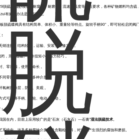
4529脱硫蝶阀必须满足耐腐蚀、耐磨损、流速、温度等几点要求，各种矿物燃料均含
zui有效的办法是烟气脱硫。
07板脱硫蝶阀具有结构简单、体积小、重量轻等特点。旋转手柄90°，即可轻松启闭
点：
无销连接、结构轻便，运输、安装、维修方便 。
°启闭，开关迅速。操作扭矩小，省力轻巧 。
封、零泄漏，使用寿命长 。
不同零部件材质，可多种介质 。
环氧树脂涂层，防腐、美观 。
方式可选择手柄、涡轮、电动、气动 。
变：
我国在内，目前上应用较广的是“石灰（石灰石）—石膏"
湿法脱硫技术
。
工艺系统中，涉及多种腐蚀介质，且含颗粒物料，对设备产生强烈的腐蚀和磨损。