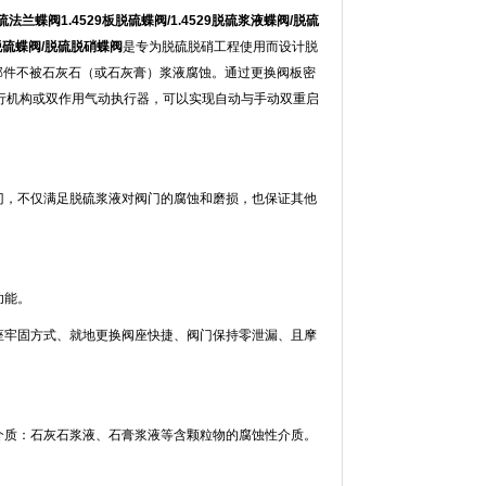
脱硫法兰蝶阀1.4529板脱硫蝶阀/1.4529脱硫浆液蝶阀/脱硫
蜗轮脱硫蝶阀/脱硫脱硝蝶阀
是专为脱硫脱硝工程使用而设计脱
他部件不被石灰石（或石灰膏）浆液腐蚀。通过更换阀板密
行机构或双作用气动执行器，可以实现自动与手动双重启
硫阀门，不仅满足脱硫浆液对阀门的腐蚀和磨损，也保证其他
功能。
座牢固方式、就地更换阀座快捷、阀门保持零泄漏、且摩
适用介质：石灰石浆液、石膏浆液等含颗粒物的腐蚀性介质。