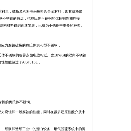
胶衬里，蝶板及阀杆等采用哈氏合金材料，因其价格昂
铁不锈钢的特点，把奥氏体不锈钢的优良韧性和焊接
的结构材料得到迅速发展，已成为不锈钢中重要的种类。
力腐蚀破裂的奥氏体18-8型不锈钢 。
体不锈钢的临界点蚀电位相近。含18%Gr的双向不锈钢
能超过了AISI 316L 。
这是类低碳高钼含氮的奥氏体不锈钢。
应力腐蚀和一般腐蚀的性能，同时在很多还原性酸介质中
备，纸浆和造纸工业中的漂白设备，烟气脱硫系统中的阀