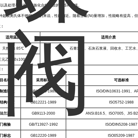
，以及处理与输送含卤族化合物介质的容器和管线。
种超级奥氏体不锈钢，总的来说，性能相近。随着含镍(Ni)量增加，性能略有提高，
数：
适用温度
适用介质
天然胶≤ 85℃
石膏浆液、石灰石浆液、回收水、工艺水
三元乙丙胶≤100℃
准：
目名称
采用标准
可选标准
制造验收
GB12238-1989
ISO/DIN10631-1991、AP
结构长度
GB12221-1989
ISO5752-1988
法兰连接
GB9113-2000
ANSI.B16.5、ISO7005、JIS B
门检验
GB/T13927-1992
ISO/DIN5208-1987
门标志
GB12220-1989
ISO05209-1987