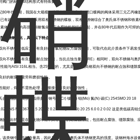
此对阀门的材料和结构形式有特殊要求。
世纪80年代后期，我国在大规模引进国外脱硫技术时，进口蝶阀的阀体采用三元乙丙橡
前已有越来越多的用户采用双相不锈钢的蝶板，双相不锈钢综合了奥氏体不锈钢和铁素
铁素体不锈钢的高强度和耐氯化物应力腐蚀性能结合到起，并在80年代后期作为可焊
类型不锈钢相比，具有以下特点：
双向不锈钢在低应力下有良好的耐氯化物应力腐蚀性能，可取代在此介质条件下易发生应
双向不锈钢具有良好的耐点蚀性能，当抗点蚀当量（PRE）相同时，双向不锈钢与奥氏
性能与AISI 316L相当。含25%Cr的，尤其是含氮的高铬双向不锈钢的耐点蚀和缝隙腐蚀性
良好的耐腐蚀疲劳和磨损性能 。
性能好，焊后不需热处理，焊接接头有良好的耐蚀性 。
合金相比，其价格低得多。 钢号铬(Cr) 镍(Ni) 钼(Mo) 氮(N) 碳(C) 254SMO 20 18
2 0.02 UNS N08367 20.5 20 6.2 0.22 926(1.4529) 20 25 6.0 0.2 0.02 
类钢的突出特点是在氯化物环境中具有优异的耐腐蚀性能，包括耐点腐蚀、缝隙腐蚀、
也很好。
外，该类钢中由于氮含量高，因此具有比常用奧氏体不锈钢更高的强度。该钢种海水设