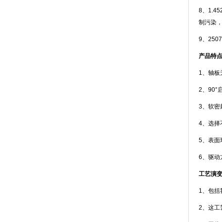
8、1.
制污染，
9、25
产品特
1、轴板
2、90
3、软密
4、选择
5、表面
6、驱动
工艺演
1、包括
2、这