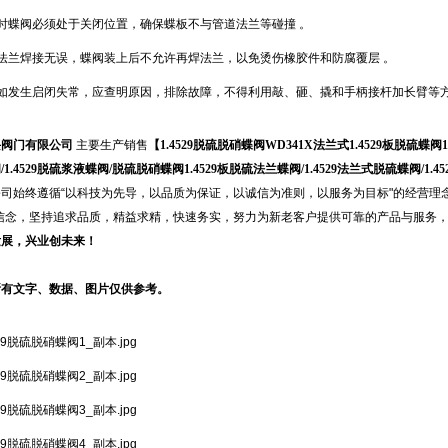
时蝶阀必须处于关闭位置，确保蝶板不与管道法兰等碰撞 。
法兰焊接无误，蝶阀装上后不允许再焊法兰，以免烫伤橡胶件和防腐覆层 。
阀如发生启闭失常，应查明原因，排除故障，不得利用敲、砸、撬和手柄接杆加长臂等
兴阀门有限公司
主要生产销售
【
1.4529脱硫脱硝蝶阀
WD341X法兰式1.4529板脱硫蝶阀
1.4529脱硫浆液蝶阀/脱硫脱硝蝶阀1.4529板脱硫法兰蝶阀/1.4529法兰式脱硫蝶阀/1.
公司始终遵循“以科技为先导，以品质为保证，以诚信为准则，以服务为目标"的经营理念
的信念，坚持追求品质，精益求精，快速务实，努力为新老客户提供可靠的产品与服务
发展，兴业创未来！
所有文字、数据、图片仅供参考。