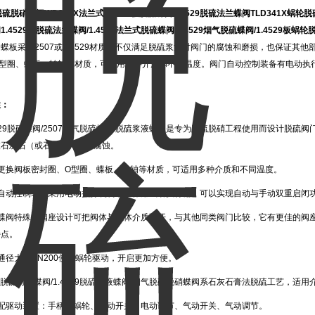
9脱硫脱硝蝶阀
WD341X法兰式1.4529板脱硫蝶阀1.4529脱硫法兰蝶阀TLD341X蜗轮
.4529板脱硫法兰蝶阀/1.4529法兰式脱硫蝶阀/1.4529烟气脱硫蝶阀/1.4529板
蝶板采用2507或1.4529材质，不仅满足脱硫浆液对阀门的腐蚀和磨损，也保证其
O型圈、蝶板、转轴等材质，可适用多种介质和不同温度。阀门自动控制装备有电动执
。
性：
4529脱硫蝶阀/2507烟气脱硫蝶阀/脱硫浆液蝶阀是专为脱硫脱硝工程使用而设计脱
被石灰石（或石灰膏）浆液腐蚀。
过更换阀板密封圈、O型圈、蝶板、转轴等材质，可适用多种介质和不同温度。
门自动控制装备采用电动执行机构或双作用气动执行器，可以实现自动与手动双重启闭
硫蝶阀特殊的阀座设计可把阀体与流体介质隔开，与其他同类阀门比较，它有更佳的阀
特点。
通径大于DN200使用蜗轮驱动，开启更加方便。
07脱硫对夹蝶阀/1.4529脱硫浆液蝶阀/烟气脱硫脱硝蝶阀系石灰石膏法脱硫工艺，
选配驱动装置：手柄、蜗轮、电动开关、电动调节、气动开关、气动调节。