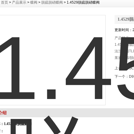
：
首页
>
产品展示
>
蝶阀
>
脱硫脱硝蝶阀
> 1.4529脱硫脱硝蝶阀
1.452
更新时间：20
产品特点:
1.4529脱
法兰蝶阀TLD
浆液蝶阀/脱
阀/1.45
上一个：
S
为脱硫脱硝
下一个：
D
介绍
称：
1.4529板脱硫蝶阀
绍：