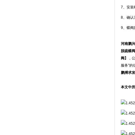
7、安装
8、确认
9、蝶
河南鹏
脱硫蝶阀/
阀
】
，
服务"
鹏搏求
本文中