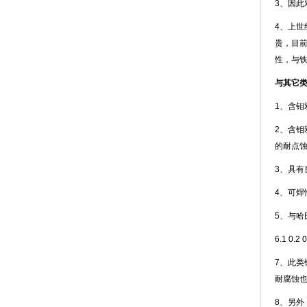
3、因
4、上
贵，目
性，与
与其它
1、含钼
2、含钼
的耐点蚀
3、具有
4、可焊
5、与哈氏
6.1 0.
7、此
耐腐蚀
8、另