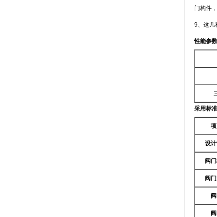
门构件
9、这几
性能参
采用标
项
设计
阀门
阀门
阀
阀