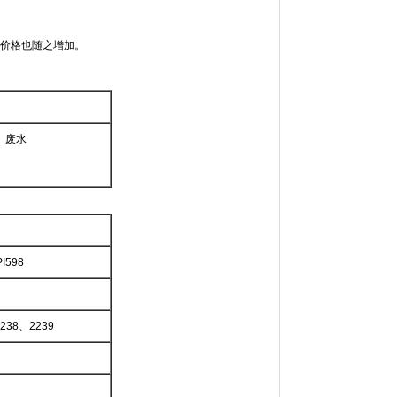
但价格也随之增加。
、废水
I598
2238、2239