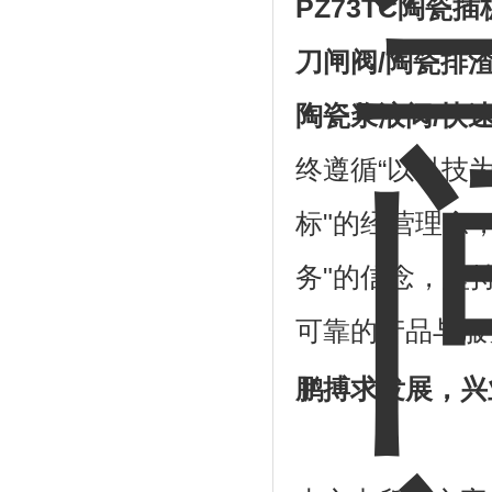
PZ73TC
陶瓷插
刀闸阀
/
陶瓷排
陶瓷浆液阀
/
快
终遵循“以科技
标"的经营理念
务"的信念，坚
可靠的产品与服
鹏搏求发展，兴