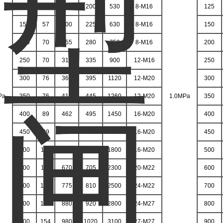
125
57
175
200
530
8-M16
125
150
57
200
225
630
8-M16
150
200
70
255
280
750
8-M16
200
250
70
310
335
900
12-M16
250
300
76
362
395
1120
12-M20
300
Pa
350
76
412
445
1260
12-M20
1.0MPa
350
400
89
462
495
1450
16-M20
400
450
89
518
550
1600
16-M20
450
500
114
568
600
1800
16-M20
500
600
114
670
705
2300
20-M22
600
700
127
775
810
2500
24-M22
700
800
127
880
920
2800
24-M27
800
900
154
980
1020
3100
27-M27
900