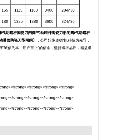
165
1115
1160
3400
28-M30
180
1325
1380
3600
32-M36
板阀/气动暗杆陶瓷刀闸阀/气动暗杆陶瓷刀形闸阀/气动暗杆
气动带盖陶瓷刀型闸阀】
，公司始终遵循“以科技为先导，
守“诚信为本，用户至上”的信念，坚持追求品质，精益求