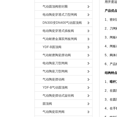
用开度远
气动圆顶阀密封圈
产品优
电动陶瓷穿透式刀型闸阀
1、密封
DN300变DN400气动圆顶阀
2、刀闸
电动陶瓷穿透式插板阀
3、闸
气动耐磨金属双闸板闸阀
4、闸
YDF-B圆顶阀
气动耐磨陶瓷摆动阀
5、阀
电动陶瓷刀型闸阀
6、产
气动陶瓷刀型闸阀
结构特
气动陶瓷摆动阀
1、
暗杆
YDF-B气动圆顶阀
2、在
气动陶瓷摆动式旋转阀
3、在
圆顶阀
4、在
气动陶瓷双闸阀