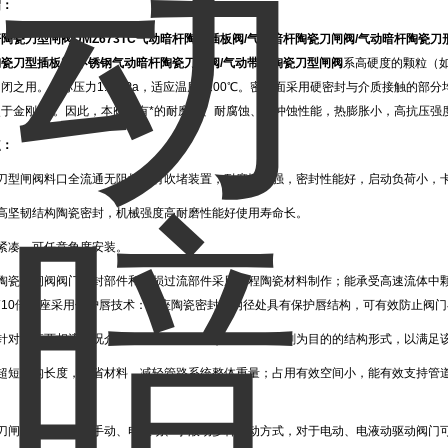
绍：
杆陶瓷刀型闸阀
DMZ673TC气动暗杆陶瓷插板阀/气动暗杆陶瓷刀闸阀/气动暗杆陶瓷
瓷刀型插板阀/不锈钢气动暗杆陶瓷刀闸阀/气动带盖陶瓷刀型闸阀
系高硬度的颗粒（
闭之用。公称压力1.0MPa，适应温度≤200℃。密封面采用硬密封与介质接触的部分
于金刚石)。因此，本阀具有*的耐磨损、耐腐蚀、耐冲蚀性能，热膨胀小，高抗压强
点：
瓷刀型闸阀料口全流通无阻挡物有吹堵装置，耐磨性能强，密封性能好，启动负荷小，
用高坚韧结构陶瓷密封，机械强度高耐磨性能好使用寿命长。
紧凑，可任意角度安装。
程陶瓷刀闸阀阀门密封部件和易损过流部件采用工程陶瓷材料制作；能承受高速流体中
高10倍阀座采用保护唇技术：阀座陶瓷密封环内径处具有保护唇结构，可有效防止阀
门针对固液两相流工况介质管道设计，设计有以抗节流冲刷为目的的结构形式，以满足
用超短结构长度，节省材料，减轻管路系统整体重量；占用有效空间小，能有效支持管
。
瓷刀闸阀具备电动、手动、电液动、手液动多种驱动方式，对于电动、电液动驱动阀门