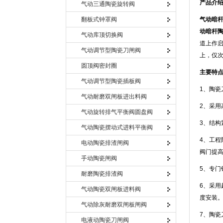
产品介
气动三通陶瓷旋转阀
翻板式钟罩阀
气动暗
动暗杆陶
气动库顶切换阀
道上作启
气动调节型陶瓷刀闸阀
上，仅次
圆顶阀密封圈
主要特
气动调节型陶瓷插板阀
1、陶
气动耐磨双闸板进出料阀
2、采
气动旋转排气平衡阀圆盘阀
3、结构
气动陶瓷摆动式进料平衡阀
4、工
电动陶瓷排渣闸阀
阀门提
手动陶瓷闸阀
5、专
耐磨陶瓷排渣阀
6、采
气动陶瓷双闸板进料阀
度安装
气动除灰耐磨双闸板闸阀
7、陶
电液动陶瓷刀闸阀