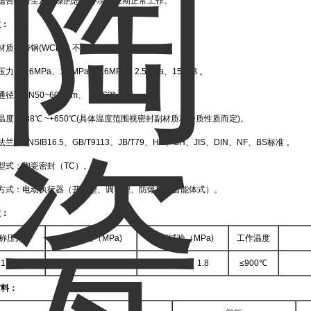
别适合在粉尘及干燥的恶劣环境中长期正常工作。
数：
材质：铸钢(WCB)、不锈钢（304、316）。
力：0.6MPa、1.0MPa、1.6MPa、2.5MPa、150LB 。
径：DN50~600mm、 NPS2"~24" 。
温度：-38℃ ~+650℃(具体温度范围视密封副材质和介质性质而定)。
兰：ANSIB16.5、GB/T9113、JB/T79、HG、SH、JIS、DIN、NF、BS标准 。
型式：陶瓷密封（TC）。
动方式：电动执行器（开关型、调节型、防爆型、智能体式）。
数：
称压力
壳体试验（MPa)
密封试验（MPa)
工作温度
1.0、1.6
0.9、1.5、2.4
0.7、1.1、1.8
≤900℃
材料：