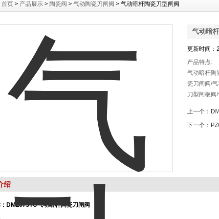
：
首页
>
产品展示
>
陶瓷阀
>
气动陶瓷刀闸阀
> 气动暗杆陶瓷刀型闸阀
气动暗
更新时间：20
产品特点:
气动暗杆陶瓷
瓷刀闸阀/
刀型闸板阀
动带盖陶瓷
上一个：
D
强，密封性
下一个：
P
陶瓷密封，
介绍
：DMZ673TC气动暗杆陶瓷刀闸阀