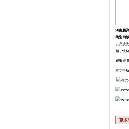
河南鹏
陶瓷闸板
以品质为
精，快
※※※ 
本文中
更多