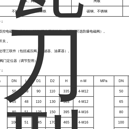
阀体、阀盖
闸板
不锈钢、碳钢、灰铸铁
碳钢、不锈钢
件：
双控电磁阀（有24V、220V等电压供选择，必要时可选防爆电磁阀）。
开关 。
源处理三联件（包括减压阀、过滤器、油雾器）。
气阀门定位器（调节型用）。
寸：
a
DN
L
D1
D2
H
n-M
MPa
DN
50
48
90
110
335
4-M12
50
65
48
110
130
363
4-M12
65
80
51
125
150
395
4-M16
80
100
51
145
170
465
4-M16
100