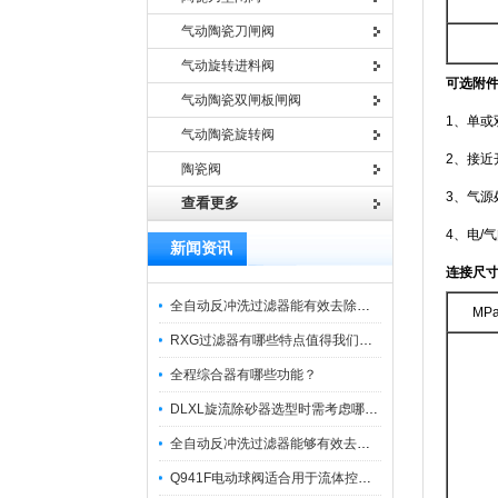
气动陶瓷刀闸阀
气动旋转进料阀
可选附
气动陶瓷双闸板闸阀
1、单或
气动陶瓷旋转阀
2、接近
陶瓷阀
3、气
查看更多
4、电/
新闻资讯
连接尺
全自动反冲洗过滤器能有效去除过滤介质上的杂质
MP
RXG过滤器有哪些特点值得我们选择？
全程综合器有哪些功能？
DLXL旋流除砂器选型时需考虑哪些因素？
全自动反冲洗过滤器能够有效去除不同粒径的固体杂
Q941F电动球阀适合用于流体控制需要迅速反应的场合