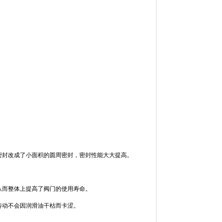
。
密封改成了小面积的圆周密封，密封性能大大提高。
从而整体上提高了阀门的使用寿命。
传动不会因润滑油干枯而卡涩。