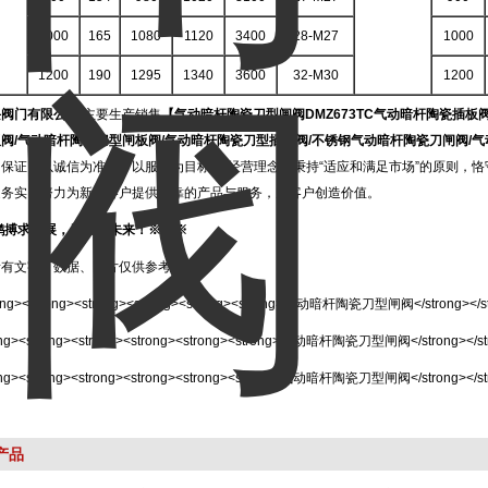
1000
165
1080
1120
3400
28-M27
1000
1200
190
1295
1340
3600
32-M30
1200
兴阀门有限公司
主要生产销售
【
气动暗杆陶瓷刀型闸阀
DMZ673TC气动暗杆陶瓷插
阀/气动暗杆陶瓷刀型闸板阀/气动暗杆陶瓷刀型插板阀/不锈钢气动暗杆陶瓷刀闸阀/
保证，以诚信为准则，以服务为目标”的经营理念，秉持“适应和满足市场”的原则，恪
速务实，努力为新老客户提供可靠的产品与服务，为客户创造价值。
鹏搏求发展，兴业创未来！※※※
所有文字、数据、图片仅供参考。
产品