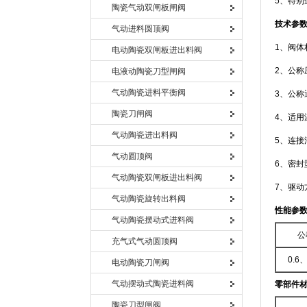
5、特
陶瓷气动双闸板闸阀
技术参
气动进料圆顶阀
1、阀体
电动陶瓷双闸板进出料阀
2、公称压
电液动陶瓷刀型闸阀
气动陶瓷进料平衡阀
3、公称通
陶瓷刀闸阀
4、适用
气动陶瓷进出料阀
5、连接法
气动圆顶阀
6、密封
气动陶瓷双闸板进出料阀
7、驱
气动陶瓷旋转出料阀
性能参
气动陶瓷摆动式进料阀
公
充气式气动圆顶阀
0.6、
电动陶瓷刀闸阀
气动摆动式陶瓷进料阀
零部件
陶瓷刀型闸阀