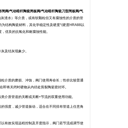
刀形闸阀/气动暗杆陶瓷闸板阀/气动暗杆陶瓷刀型闸板阀/气
如灰渣水）等介质，或有软颗粒但又有腐蚀性的介质的管
均为结构陶瓷材料，其化学稳定性及硬度*(硬度HRA88以
度，优良的抗氧化和耐腐蚀性能。
卡灰及结灰现象少。
颗粒介质的磨损、冲蚀，阀门使用寿命长；性价比较普通
门在即将关闭时硬物从内径处剪裂陶瓷密封环。
该类介质管道的关断或关断+节流的双重使用功能。
道的强度，减少管道振动，适合在不同排布管道上任意角
可以有效实现远程控制及开度指示，阀门若节流或调节使