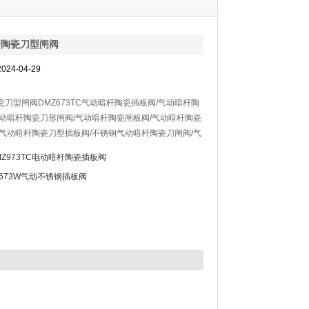
杆陶瓷刀型闸阀
24-04-29
刀型闸阀DMZ673TC气动暗杆陶瓷插板阀/气动暗杆陶
气动暗杆陶瓷刀形闸阀/气动暗杆陶瓷闸板阀/气动暗杆陶瓷
/气动暗杆陶瓷刀型插板阀/不锈钢气动暗杆陶瓷刀闸阀/气
刀型闸阀具有料口全流通无阻挡物有吹堵装置，耐磨性能
MZ973TC电动暗杆陶瓷插板阀
能好，启动负荷小，卡灰及结灰现象少。采用高坚韧结构
Z673W气动不锈钢插板阀
机械强度高耐磨性能好使用寿命长。