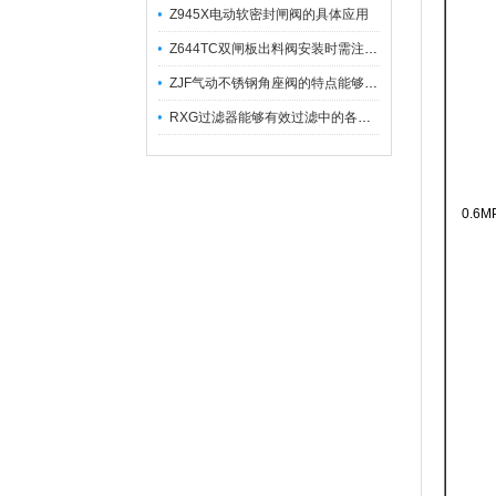
Z945X电动软密封闸阀的具体应用
Z644TC双闸板出料阀安装时需注意哪些事项？
ZJF气动不锈钢角座阀的特点能够稳定地控制介质流量
RXG过滤器能够有效过滤中的各种杂质
0.6M