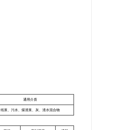
通用介质
纸浆、污水、煤渣浆、灰、渣水混合物