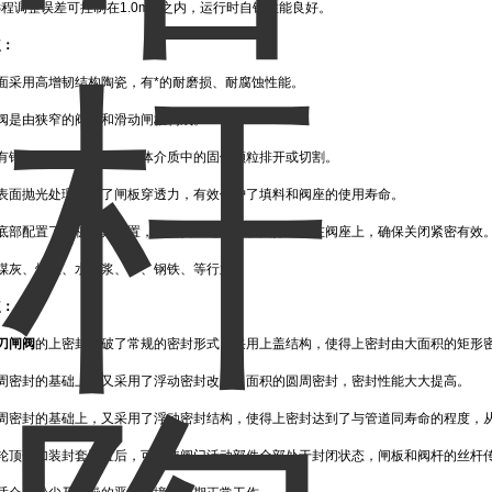
程调整误差可控制在1.0mm之内，运行时自锁性能良好。
点：
面采用高增韧结构陶瓷，有*的耐磨损、耐腐蚀性能。
阀是由狭窄的阀体和滑动闸板构成。
板有锋利的刀口，能够将流体介质中的固体颗粒排开或切割。
板表面抛光处理加强了闸板穿透力，有效保护了填料和阀座的使用寿命。
体底部配置了闸板压紧装置，能够安全地将闸板支撑压紧在阀座上，确保关闭紧密有效
品煤灰、炉渣、水泥浆、、、钢铁、等行业。
点：
刀闸阀
的上密封突破了常规的密封形式，采用上盖结构，使得上密封由大面积的矩形
圆周密封的基础上，又采用了浮动密封改成了面积的圆周密封，密封性能大大提高。
圆周密封的基础上，又采用了浮动密封结构，使得上密封达到了与管道同寿命的程度，
手轮顶部加装封套装置后，可以使阀门活动部件全部处于封闭状态，闸板和阀杆的丝杆