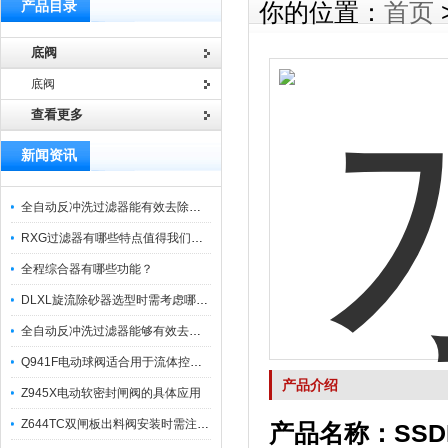
产品目录
你的位置：
首页
底阀
底阀
查看更多
新闻资讯
全自动反冲洗过滤器能有效去除过滤介质上的杂质
RXG过滤器有哪些特点值得我们选择？
全程综合器有哪些功能？
DLXL旋流除砂器选型时需考虑哪些因素？
全自动反冲洗过滤器能够有效去除不同粒径的固体杂
Q941F电动球阀适合用于流体控制需要迅速反应的场合
产品介绍
Z945X电动软密封闸阀的具体应用
Z644TC双闸板出料阀安装时需注意哪些事项？
产品名称：SSDF