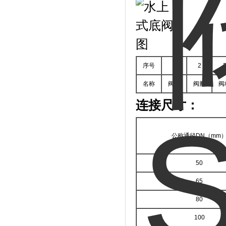
序号
1
2
名称
阀体
阀瓣
阀
连接尺寸：
公称通径DN（mm
50
65
80
100