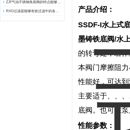
ZJF气动不锈钢角座阀的特点能够稳定地控制介质流量
产品介绍：
RXG过滤器能够有效过滤中的各种杂质
SSDF-I
水上式
墨铸铁底阀
/
水
的转弯处，若作
本阀门摩擦阻力
性能好，可达到
主要适于、、、
底阀。也可在泵
性能参数：